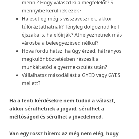
menni? Hogy válaszd ki a megfelelőt? S
mennyibe kerülnek ezek?
Ha esetleg mégis visszavesznek, akkor
túlóráztathatnak? Tényleg dolgoznod kell
éjszaka is, ha előírják? Áthelyezhetnek más
városba a beleegyezésed nélkül?
Hova fordulhatsz, ha úgy érzed, hátrányos
megkülönböztetésben részesít a
munkáltatód a gyermekszülés után?
Vállalhatsz másodállást a GYED vagy GYES
mellett?
Ha a fenti kérdésekre nem tudod a választ,
akkor sérülhetnek a jogaid, sérülhet a
méltóságod és sérülhet a jövedelmed.
Van egy rossz hírem: az még nem elég, hogy