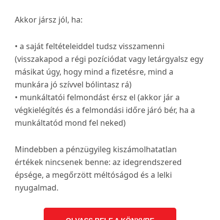
Akkor jársz jól, ha:
• a saját feltételeiddel tudsz visszamenni
(visszakapod a régi pozíciódat vagy letárgyalsz egy
másikat úgy, hogy mind a fizetésre, mind a
munkára jó szívvel bólintasz rá)
• munkáltatói felmondást érsz el (akkor jár a
végkielégítés és a felmondási időre járó bér, ha a
munkáltatód mond fel neked)
Mindebben a pénzügyileg kiszámolhatatlan
értékek nincsenek benne: az idegrendszered
épsége, a megőrzött méltóságod és a lelki
nyugalmad.