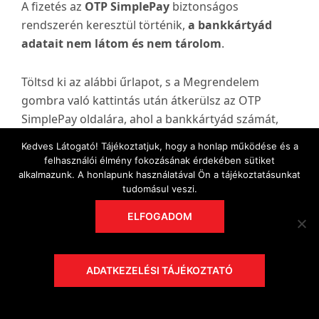
A fizetés az
OTP SimplePay
biztonságos
rendszerén keresztül történik,
a bankkártyád
adatait nem látom és nem tárolom
.
Töltsd ki az alábbi űrlapot, s a Megrendelem
gombra való kattintás után átkerülsz az OTP
SimplePay oldalára, ahol a bankkártyád számát,
lejárati idejét és a CVV kódot megadva tudsz fizetni
Kedves Látogató! Tájékoztatjuk, hogy a honlap működése és a
(sms-ben vagy banki applikációban történő
felhasználói élmény fokozásának érdekében sütiket
hitelesítés szükséges lehet). Ha a bankkártyás
alkalmazunk. A honlapunk használatával Ön a tájékoztatásunkat
tudomásul veszi.
fizetés során néhány másodpercig várnod kell,
kérlek, légy türelemmel.
Bármilyen problémába
ELFOGADOM
ütköznél a bankkártyás fizetés során,
nyugodtan írj a konyv@dolgozomami.hu e-mail
címre, s segítek!
ADATKEZELÉSI TÁJÉKOZTATÓ
A könyvben és a bónusz anyagokban írtak nem