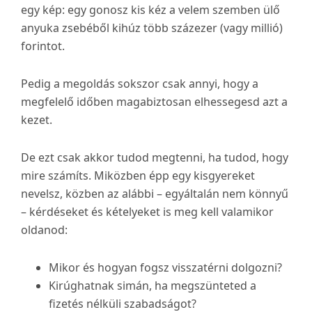
egy kép: egy gonosz kis kéz a velem szemben ülő
anyuka zsebéből kihúz több százezer (vagy millió)
forintot.
Pedig a megoldás sokszor csak annyi, hogy a
megfelelő időben magabiztosan elhessegesd azt a
kezet.
De ezt csak akkor tudod megtenni, ha tudod, hogy
mire számíts. Miközben épp egy kisgyereket
nevelsz, közben az alábbi – egyáltalán nem könnyű
– kérdéseket és kételyeket is meg kell valamikor
oldanod:
Mikor és hogyan fogsz visszatérni dolgozni?
Kirúghatnak simán, ha megszünteted a
fizetés nélküli szabadságot?