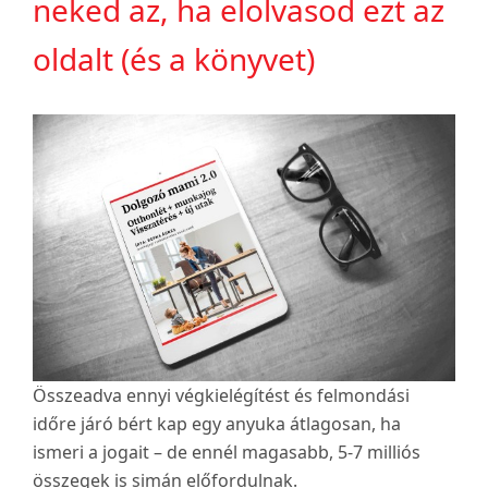
neked az, ha elolvasod ezt az
oldalt (és a könyvet)
Összeadva ennyi végkielégítést és felmondási
időre járó bért kap egy anyuka átlagosan, ha
ismeri a jogait – de ennél magasabb, 5-7 milliós
összegek is simán előfordulnak.