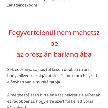
„akadékoskodni”.
Fegyvertelenül nem mehetsz
be
az oroszlán barlangjába
Sok édesanya sajnos túl későn döbben rá arra,
hogy milyen kiszolgáltatott – és mekkora helyzeti
előnyben van a munkáltatója.
A megbeszélésen hirtelen kész helyzet elé állítanak
és rádöbbensz, hogy erre azért föl kellett volna
készülnöd.