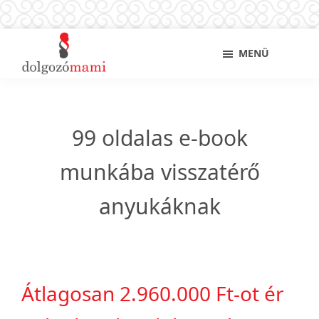
Skip
Sho
MENÜ
to
Sear
main
Dolgozó
Ingyenes
content
mami
munkaügyi
és
99 oldalas e-book
álláskeresési
tanácsok
munkába visszatérő
kismamáknak,
anyukáknak
anyukáknak
Átlagosan 2.960.000 Ft-ot ér