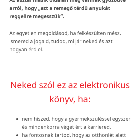
Az asztal másik oldalán meg vannak győződve
arról, hogy „ezt a remegő térdű anyukát
reggelire megesszük”.
Az egyetlen megoldásod, ha felkészülten mész,
ismered a jogaid, tudod, mi jár neked és azt
hogyan érd el.
Neked szól ez az elektronikus
könyv, ha:
nem hiszed, hogy a gyermekszüléssel egyszer
és mindenkorra véget ért a karriered,
ha fontosnak tartod, hogy az otthonlét alatt