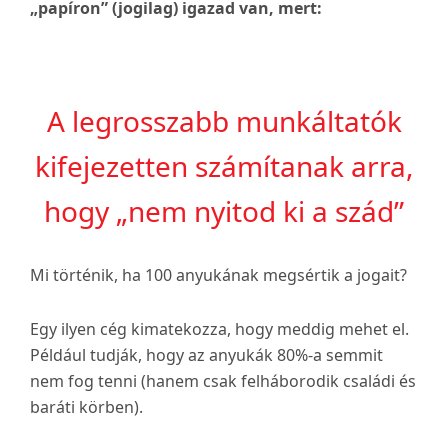
„papíron” (jogilag) igazad van, mert:
A legrosszabb munkáltatók
kifejezetten számítanak arra,
hogy „nem nyitod ki a szád”
Mi történik, ha 100 anyukának megsértik a jogait?
Egy ilyen cég kimatekozza, hogy meddig mehet el.
Például tudják, hogy az anyukák 80%-a semmit
nem fog tenni (hanem csak felháborodik családi és
baráti körben).