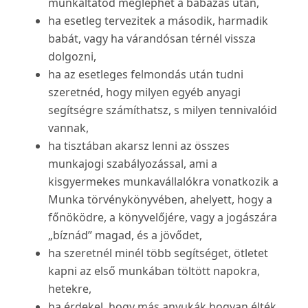
munkáltatód meglephet a babázás után,
ha esetleg tervezitek a második, harmadik
babát, vagy ha várandósan térnél vissza
dolgozni,
ha az esetleges felmondás után tudni
szeretnéd, hogy milyen egyéb anyagi
segítségre számíthatsz, s milyen tennivalóid
vannak,
ha tisztában akarsz lenni az összes
munkajogi szabályozással, ami a
kisgyermekes munkavállalókra vonatkozik a
Munka törvénykönyvében, ahelyett, hogy a
főnöködre, a könyvelőjére, vagy a jogászára
„bíznád” magad, és a jövődet,
ha szeretnél minél több segítséget, ötletet
kapni az első munkában töltött napokra,
hetekre,
ha érdekel, hogy más anyukák hogyan élték