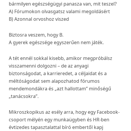
bármilyen egészségügyi panasza van, mit teszel?
A) Fórumokon olvasgatsz valami megoldásért
B) Azonnal orvoshoz viszed
Biztosra veszem, hogy B.
A gyerek egészsége egyszerűen nem játék.
A tét ennél sokkal kisebb, amikor megpróbálsz
visszamenni dolgozni – de az anyagi
biztonságodat, a karrieredet, a céljaidat és a
méltóságodat sem alapozhatod fórumos
mendemondákra és „azt hallottam” minőségű
„tanácsokra”.
Mikroszkopikus az esély arra, hogy egy Facebook-
csoport mélyén egy munkaügyben és HR-ben
évtizedes tapasztalattal bíró embertől kapj