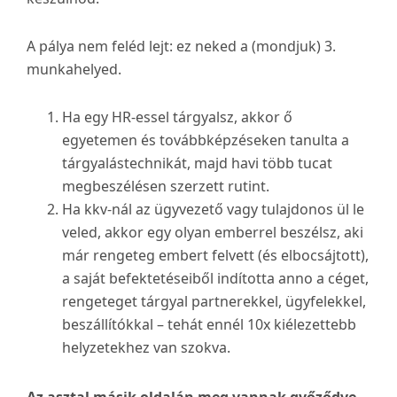
A pálya nem feléd lejt: ez neked a (mondjuk) 3.
munkahelyed.
Ha egy HR-essel tárgyalsz, akkor ő
egyetemen és továbbképzéseken tanulta a
tárgyalástechnikát, majd havi több tucat
megbeszélésen szerzett rutint.
Ha kkv-nál az ügyvezető vagy tulajdonos ül le
veled, akkor egy olyan emberrel beszélsz, aki
már rengeteg embert felvett (és elbocsájtott),
a saját befektetéseiből indította anno a céget,
rengeteget tárgyal partnerekkel, ügyfelekkel,
beszállítókkal – tehát ennél 10x kiélezettebb
helyzetekhez van szokva.