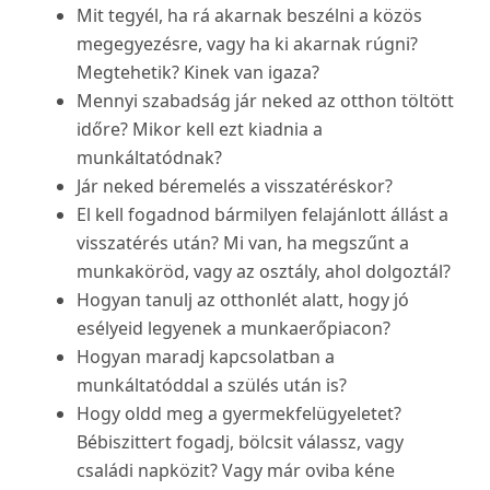
Mit tegyél, ha rá akarnak beszélni a közös
megegyezésre, vagy ha ki akarnak rúgni?
Megtehetik? Kinek van igaza?
Mennyi szabadság jár neked az otthon töltött
időre? Mikor kell ezt kiadnia a
munkáltatódnak?
Jár neked béremelés a visszatéréskor?
El kell fogadnod bármilyen felajánlott állást a
visszatérés után? Mi van, ha megszűnt a
munkaköröd, vagy az osztály, ahol dolgoztál?
Hogyan tanulj az otthonlét alatt, hogy jó
esélyeid legyenek a munkaerőpiacon?
Hogyan maradj kapcsolatban a
munkáltatóddal a szülés után is?
Hogy oldd meg a gyermekfelügyeletet?
Bébiszittert fogadj, bölcsit válassz, vagy
családi napközit? Vagy már oviba kéne