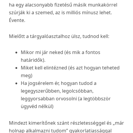
ha egy alacsonyabb fizetésű másik munkakörrel
szúrják ki a szemed, az is milliós mínusz lehet.
Évente.
Mielőtt a tárgyalóasztalhoz ülsz, tudnod kell:
Mikor mi jár neked (és mik a fontos
határidők).
Miket kell elintézned (és azt hogyan teheted
meg)
Ha jogsérelem ér, hogyan tudod a
legegyszerűbben, legolcsóbban,
leggyorsabban orvosolni (a legtöbbször
ügyvéd nélkül)
Mindezt kimerítőnek szánt részletességgel és „már
holnap alkalmazni tudom” gyakorlatiassággal