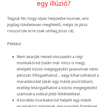
egy illúzió?
Tegyük fel, hogy olyan helyzetbe hoznak, ami
jogilag tökéletesen megfelelő, mégis te jársz
rosszul (de erre csak utólag jössz rá).
Például:
Nem akarják neked visszaadni a régi
munkaköröd (talán már nincs is meg),
ehelyett közös megegyezést javasolnak némi
pénzzel. Elfogadhatod… vagy kiharcolhatod a
maradásodat (akár egy másik pozícióban),
esetleg letárgyalhatod a közös megegyezést
számodra sokkal jobb feltételekkel.
A korábbi munkaköröd helyett egy másik
munkakört ajánlanak alacsonyabb fizetéssel.