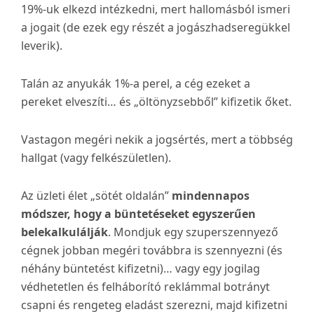
19%-uk elkezd intézkedni, mert hallomásból ismeri
a jogait (de ezek egy részét a jogászhadseregükkel
leverik).
Talán az anyukák 1%-a perel, a cég ezeket a
pereket elveszíti… és „öltönyzsebből” kifizetik őket.
Vastagon megéri nekik a jogsértés, mert a többség
hallgat (vagy felkészületlen).
Az üzleti élet „sötét oldalán”
mindennapos
módszer, hogy a büntetéseket egyszerűen
belekalkulálják
. Mondjuk egy szuperszennyező
cégnek jobban megéri továbbra is szennyezni (és
néhány büntetést kifizetni)… vagy egy jogilag
védhetetlen és felháborító reklámmal botrányt
csapni és rengeteg eladást szerezni, majd kifizetni