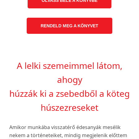
OLVASS BELE A KÖNYVBE
RENDELD MEG A KÖNYVET
A lelki szemeimmel látom,
ahogy
húzzák ki a zsebedből a köteg
húszezreseket
Amikor munkába visszatérő édesanyák mesélik
nekem a történeteiket, mindig megjelenik előttem