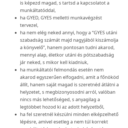
is képezd magad, s tartsd a kapcsolatot a
munkáltatóddal,
ha GYED, GYES melletti munkavégzést
tervezel,
ha nem elég neked annyi, hogy a “GYES utáni
szabadság számát majd nagyjából kiszámolja
a könyvelő”, hanem pontosan tudni akarod,
mennyi alap, életkor utáni és pótszabadság
jár neked, s mikor kell kiadniuk,
ha munkáltatói felmondás esetén nem
akarod egyszerűen elfogadni, amit a főnököd
állít, hanem saját magad is szeretnéd átlátni a
helyzetet, s megbizonyosodni arról, valóban
nincs más lehetőséged, s anyagilag a
legtöbbet hozod ki az adott helyzetből,
ha fel szeretnél készülni minden elképzelhető
lépésre, amivel esetleg a nem túl korrekt