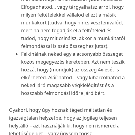
Elfogadhatod… vagy tárgyalhatsz arról, hogy
milyen feltételekkel vállalod el ezt a másik
munkakört (tudva, hogy nincs vesztenivalód,
mert ha nem fogadják el a feltételeid és
tudod, hogy mit csinálsz, akkor a munkáltatói
felmondással is szép összeghez jutsz).
Felkínálnak neked egy alacsonyabb összeget
közös megegyezés keretében. Azt nem teszik
hozzá, hogy (mondjuk) az összeg 4x-esét is
elkérheted. Aláírhatod… vagy kiharcolhatod a
neked járó magasabb végkielégítést és a
hosszabb felmondási időre járó bért.
Gyakori, hogy úgy hoznak téged méltatlan és
igazságtalan helyzetbe, hogy az jogilag teljesen
helytálló – azt használják ki, hogy nem ismered a
lehetőségeidet… vagy úgysem fogsz