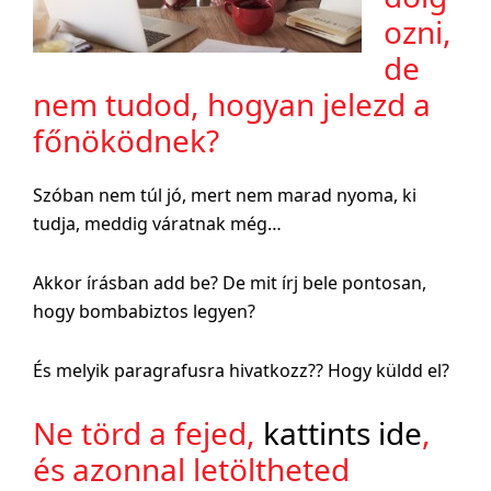
ozni,
de
nem tudod, hogyan jelezd a
főnöködnek?
Szóban nem túl jó, mert nem marad nyoma, ki
tudja, meddig váratnak még…
Akkor írásban add be? De mit írj bele pontosan,
hogy bombabiztos legyen?
És melyik paragrafusra hivatkozz?? Hogy küldd el?
Ne törd a fejed,
kattints ide
,
és azonnal letöltheted