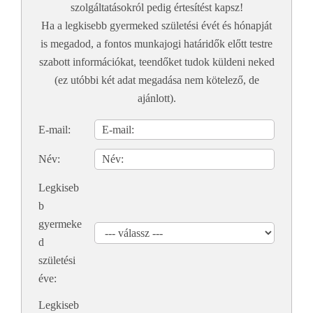
szolgáltatásokról pedig értesítést kapsz!
Ha a legkisebb gyermeked születési évét és hónapját
is megadod, a fontos munkajogi határidők előtt testre
szabott információkat, teendőket tudok küldeni neked
(ez utóbbi két adat megadása nem kötelező, de
ajánlott).
E-mail:
Név:
Legkiseb
b
gyermeke
d
születési
éve:
Legkiseb