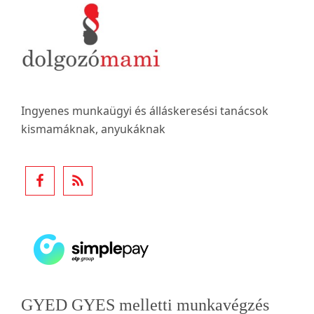
Footer
Ingyenes munkaügyi és álláskeresési tanácsok
kismamáknak, anyukáknak
GYED GYES melletti munkavégzés