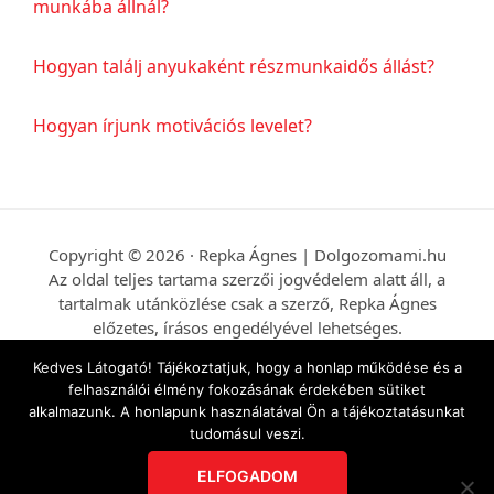
munkába állnál?
Hogyan találj anyukaként részmunkaidős állást?
Hogyan írjunk motivációs levelet?
Copyright © 2026 · Repka Ágnes | Dolgozomami.hu
Az oldal teljes tartama szerzői jogvédelem alatt áll, a
tartalmak utánközlése csak a szerző, Repka Ágnes
előzetes, írásos engedélyével lehetséges.
Kedves Látogató! Tájékoztatjuk, hogy a honlap működése és a
A Dolgozó mami előadásaiban, blogposztjaiban,
felhasználói élmény fokozásának érdekében sütiket
ingyenes hírleveleiben, e-bookjaiban, tanulmányaiban
alkalmazunk. A honlapunk használatával Ön a tájékoztatásunkat
és az ahhoz kapcsolódó bónusz anyagokban
tudomásul veszi.
elmondottak-leírtak a jogszabályok ismeretterjesztő
célból történő, általános bemutatását szolgálják, s nem
ELFOGADOM