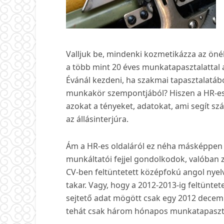
Valljuk be, mindenki kozmetikázza az önél
a több mint 20 éves munkatapasztalatta
Évánál kezdeni, ha szakmai tapasztalatáb
munkakör szempontjából? Hiszen a HR-esne
azokat a tényeket, adatokat, ami segít s
az állásinterjúra.
Ám a HR-es oldaláról ez néha másképpen né
munkáltatói fejjel gondolkodok, valóban za
CV-ben feltüntetett középfokú angol nyelv
takar. Vagy, hogy a 2012-2013-ig feltünte
sejtető adat mögött csak egy 2012 decemb
tehát csak három hónapos munkatapaszta