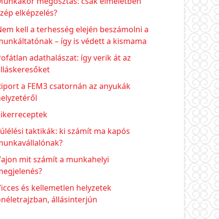
Munkakör megosztás: csak elméletben
zép elképzelés?
em kell a terhesség elején beszámolni a
unkáltatónak – így is védett a kismama
ofátlan adathalászat: így verik át az
lláskeresőket
Riport a FEM3 csatornán az anyukák
elyzetéről
Sikerreceptek
úlélési taktikák: ki számít ma kapós
munkavállalónak?
ajon mit számít a munkahelyi
megjelenés?
icces és kellemetlen helyzetek
néletrajzban, állásinterjún