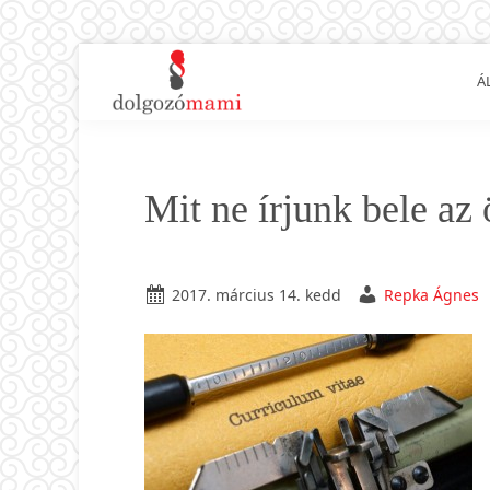
Ugrás
Skip
Ugrás
Ugrás
Á
az
to
az
a
elsődleges
main
elsődleges
lábléchez
Dolgozó
Ingyenes
navigációhoz
content
oldalsávhoz
mami
munkaügyi
és
Mit ne írjunk bele az
álláskeresési
tanácsok
kismamáknak,
2017. március 14. kedd
Repka Ágnes
anyukáknak