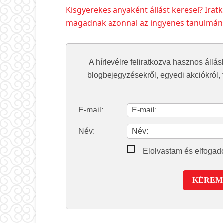
Kisgyerekes anyaként állást keresel? Iratko
magadnak azonnal az ingyenes tanulmányo
A hírlevélre feliratkozva hasznos állás
blogbejegyzésekről, egyedi akciókról, t
E-mail:
Név:
Elolvastam és elfoga
KÉREM 