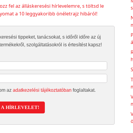
zz fel az álláskeresési hírlevelemre, s töltsd le
s
mat a 10 leggyakoribb önéletrajz hibáról!
N
m
P
keresési tippeket, tanácsokat, s időről időre az új
á
ermékekről, szolgáltatásokról is értesítést kapsz!
h
T
dom az
adatkezelési tájékoztatóban
foglaltakat.
V
A HÍRLEVELET!
V
ö