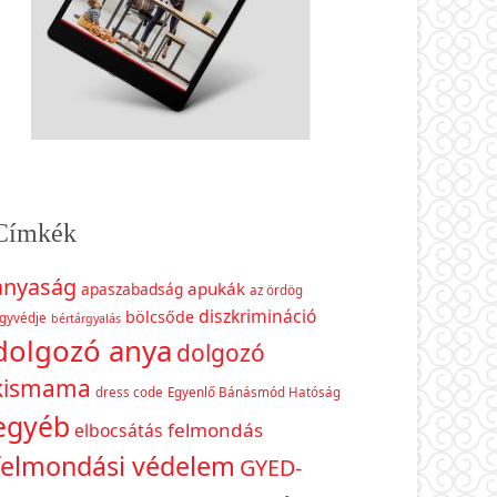
Címkék
anyaság
apukák
apaszabadság
az ördög
diszkrimináció
bölcsőde
gyvédje
bértárgyalás
dolgozó anya
dolgozó
kismama
dress code
Egyenlő Bánásmód Hatóság
egyéb
felmondás
elbocsátás
felmondási védelem
GYED-