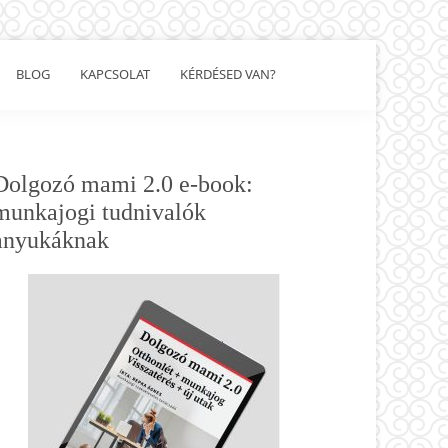
BLOG
KAPCSOLAT
KÉRDÉSED VAN?
Show
Search
Elsődleges
Dolgozó mami 2.0 e-book:
oldalsáv
munkajogi tudnivalók
anyukáknak