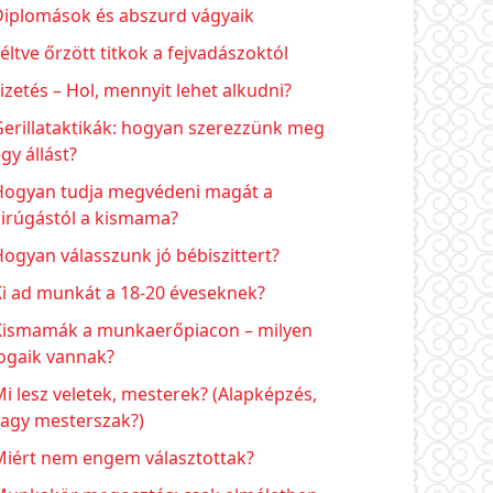
Diplomások és abszurd vágyaik
éltve őrzött titkok a fejvadászoktól
izetés – Hol, mennyit lehet alkudni?
erillataktikák: hogyan szerezzünk meg
gy állást?
Hogyan tudja megvédeni magát a
kirúgástól a kismama?
ogyan válasszunk jó bébiszittert?
Ki ad munkát a 18-20 éveseknek?
Kismamák a munkaerőpiacon – milyen
ogaik vannak?
i lesz veletek, mesterek? (Alapképzés,
vagy mesterszak?)
Miért nem engem választottak?