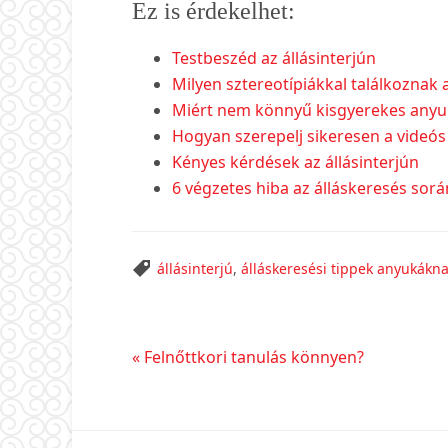
Ez is érdekelhet:
Testbeszéd az állásinterjún
Milyen sztereotípiákkal találkoznak a
Miért nem könnyű kisgyerekes anyukak
Hogyan szerepelj sikeresen a videós 
Kényes kérdések az állásinterjún
6 végzetes hiba az álláskeresés sorá
állásinterjú
,
álláskeresési tippek anyukákn
Előző
« Felnőttkori tanulás könnyen?
bejegyzés