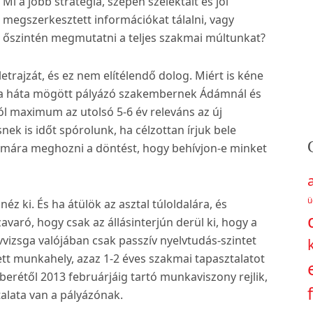
Mi a jobb stratégia, szépen szelektált és jól
megszerkesztett információkat tálalni, vagy
őszintén megmutatni a teljes szakmai múltunkat?
etrajzát, és ez nem elítélendő dolog. Miért is kéne
l a háta mögött pályázó szakembernek Ádámnál és
ól maximum az utolsó 5-6 év releváns az új
k is időt spórolunk, ha célzottan írjuk bele
zámára meghozni a döntést, hogy behívjon-e minket
ü
z ki. És ha átülök az asztal túloldalára, és
varó, hogy csak az állásinterjún derül ki, hogy a
vizsga valójában csak passzív nyelvtudás-szintet
tett munkahely, azaz 1-2 éves szakmai tapasztalatot
erétől 2013 februárjáig tartó munkaviszony rejlik,
lata van a pályázónak.