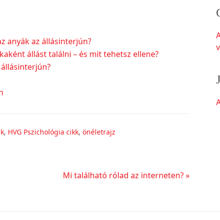
z anyák az állásinterjún?
v
ént állást találni – és mit tehetsz ellene?
állásinterjún?
n
A
ak
,
HVG Pszichológia cikk
,
önéletrajz
Következő
Mi található rólad az interneten? »
bejegyzés