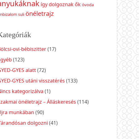
anyukáknak
így dolgoznak ők
óvoda
önéletrajz
nbizalom suli
Kategóriák
ölcsi-ovi-bébiszitter
(17)
Egyéb
(123)
GYED-GYES alatt
(72)
GYED-GYES utáni visszatérés
(133)
incs kategorizálva
(1)
zakmai önéletrajz – Álláskeresés
(114)
Újra munkában
(90)
Várandósan dolgozni
(41)