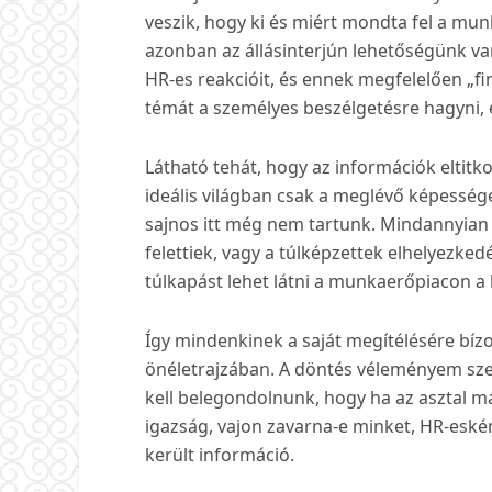
veszik, hogy ki és miért mondta fel a mun
azonban az állásinterjún lehetőségünk van
HR-es reakcióit, és ennek megfelelően „fi
témát a személyes beszélgetésre hagyni, é
Látható tehát, hogy az információk eltitk
ideális világban csak a meglévő képessége
sajnos itt még nem tartunk. Mindannyian
felettiek, vagy a túlképzettek elhelyezke
túlkapást lehet látni a munkaerőpiacon a 
Így mindenkinek a saját megítélésére bíz
önéletrajzában. A döntés véleményem sze
kell belegondolnunk, hogy ha az asztal má
igazság, vajon zavarna-e minket, HR-eské
került információ.