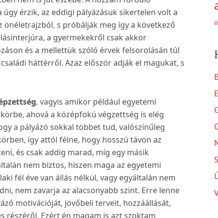
úgy érzik, az eddigi pályázásuk sikertelen volt a
ö
 önéletrajzból, s próbálják meg így a következő
állásinterjúra, a gyermekekről csak akkor
áson és a mellettük szóló érvek felsorolásán túl
családi háttérről. Azaz először adják el magukat, s
B
épzettség
, vagyis amikor például egyetemi
akörbe, ahová a középfokú végzettség is elég
ogy a pályázó sokkal többet tud, valószínűleg
rben, így attól félne, hogy hosszú távon az
N
eni, és csak addig marad, míg egy másik
S
ltalán nem biztos, hiszen maga az egyetemi
ki fél éve van állás nélkül, vagy egyáltalán nem
ni, nem zavarja az alacsonyabb szint. Erre lenne
ázó motivációját, jövőbeli terveit, hozzáállását,
es részéről. Ezért én magam is azt szoktam