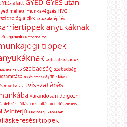
GYED-GYES után
GYES alatt
gyed melletti munkavégzés
HVG
szichológia cikk
kapcsolatépítés
karriertippek anyukáknak
özösségi média
motivációs levél
munkajogi tippek
anyukáknak
pótszabadságok
szabadság
szabadság
észmunkaidő
iszámítása
TB ellátások
szülési szabadság
visszatérés
távmunka
vicces
munkába
várandósan dolgozni
állásbörze
álláshirdetés
égkielégítés
állásidő
állásinterjú
állásinterjú kérdések
álláskeresési tippek