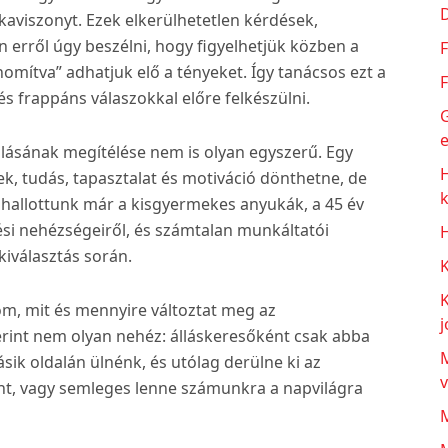
kaviszonyt. Ezek elkerülhetetlen kérdések,
 erről úgy beszélni, hogy figyelhetjük közben a
F
nomítva” adhatjuk elő a tényeket. Így tanácsos ezt a
F
s frappáns válaszokkal előre felkészülni.
G
e
olásának megítélése nem is olyan egyszerű. Egy
k, tudás, tapasztalat és motiváció dönthetne, de
 hallottunk már a kisgyermekes anyukák, a 45 év
dési nehézségeiről, és számtalan munkáltatói
H
kiválasztás során.
om, mit és mennyire változtat meg az
j
rint nem olyan nehéz: álláskeresőként csak abba
M
sik oldalán ülnénk, és utólag derülne ki az
nt, vagy semleges lenne számunkra a napvilágra