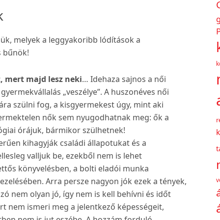
k
P
zük, melyek a leggyakoribb lódítások a
s bűnök!
k
t, mert majd lesz neki
… Idehaza sajnos a női
 gyermekvállalás „veszélye”. A huszonéves női
ra szülni fog, a kisgyermekest úgy, mint aki
gyermektelen nők sem nyugodhatnak meg: ők a
r
ógiai órájuk, bármikor szülhetnek!
k
űen kihagyják családi állapotukat és a
lesleg valljuk be, ezekből nem is lehet
kettős könyvelésben, a bolti eladói munka
kezelésében. Arra persze nagyon jók ezek a tények,
v
ó nem olyan jó, így nem is kell behívni és időt
mert nem ismeri meg a jelentkező képességeit,
setben nem is jut eszébe. A hozzám forduló