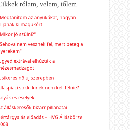
Cikkek rólam, velem, tőlem
"Megtanítom az anyukákat, hogyan
lljanak ki magukért!"
Mikor jó szülni?"
Sehova nem vesznek fel, mert beteg a
gyerekem"
 gyed extrával elhúzták a
mézesmadzagot
 sikeres nő új szerepben
lláspiaci sokk: kinek nem kell félnie?
nyák és esélyek
z álláskeresők bizarr pillanatai
értárgyalás előadás – HVG Állásbörze
2008