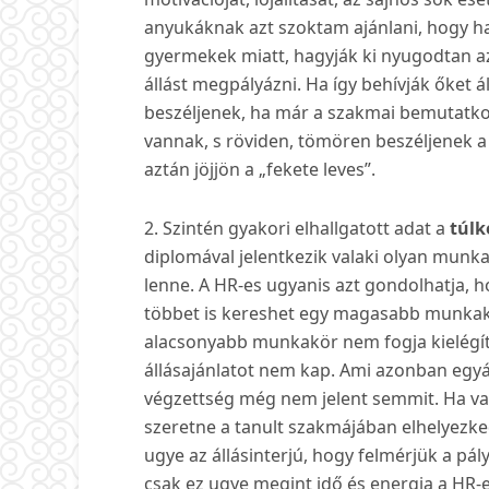
anyukáknak azt szoktam ajánlani, hogy ha 
gyermekek miatt, hagyják ki nyugodtan az
állást megpályázni. Ha így behívják őket 
beszéljenek, ha már a szakmai bemutatkoz
vannak, s röviden, tömören beszéljenek a 
aztán jöjjön a „fekete leves”.
2. Szintén gyakori elhallgatott adat a
túlk
diplomával jelentkezik valaki olyan munk
lenne. A HR-es ugyanis azt gondolhatja, h
többet is kereshet egy magasabb munkakö
alacsonyabb munkakör nem fogja kielégít
állásajánlatot nem kap. Ami azonban egyá
végzettség még nem jelent semmit. Ha vala
szeretne a tanult szakmájában elhelyezked
ugye az állásinterjú, hogy felmérjük a pály
csak ez ugye megint idő és energia a HR-