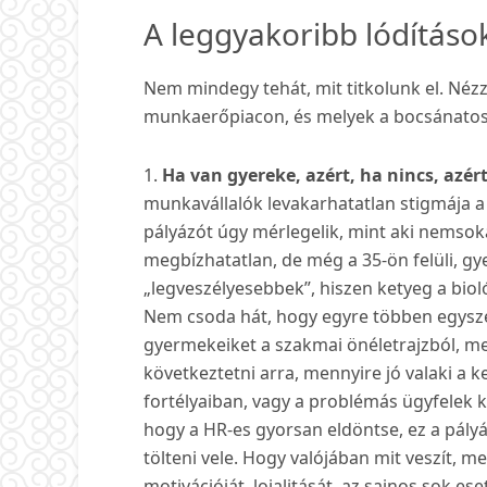
A leggyakoribb lódításo
Nem mindegy tehát, mit titkolunk el. Néz
munkaerőpiacon, és melyek a bocsánato
1.
Ha van gyereke, azért, ha nincs, azér
munkavállalók levakarhatatlan stigmája a
pályázót úgy mérlegelik, mint aki nemsoká
megbízhatatlan, de még a 35-ön felüli, 
„legveszélyesebbek”, hiszen ketyeg a biol
Nem csoda hát, hogy egyre többen egyszer
gyermekeiket a szakmai önéletrajzból, mel
következtetni arra, mennyire jó valaki a 
fortélyaiban, vagy a problémás ügyfelek 
hogy a HR-es gyorsan eldöntse, ez a pályáz
tölteni vele. Hogy valójában mit veszít, 
motivációját, lojalitását, az sajnos sok e