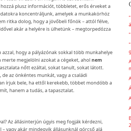
 hozzá plusz információt, többletet, erős érveket a
 adatokra koncentráljunk, amelyek a munkakörhöz
 ritka dolog, hogy a jövőbeli főnök – attól félve,
á
 idővel akár a helyére is ülhetünk – megtorpedózza
"
"
n azzal, hogy a pályázónak sokkal több munkahelye
em merte megjelölni azokat a cégeket, ahol
nem
A
ztalata nőtt ezáltal, sokat tanult, sokat látott.
 de az önkéntes munkát, vagy a családi
A
an írjuk bele, ha ettől kerekebb, többet mondóbb a
Á
ít, hanem a tudás, a tapasztalat.
A
A
B
al? Az állásinterjún úgyis meg fogják kérdezni,
l – vagy akár mindegyik állásunknál górcső alá