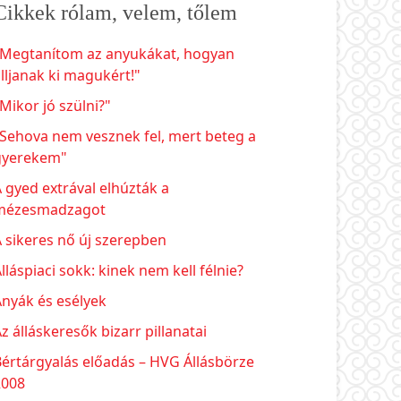
Cikkek rólam, velem, tőlem
"Megtanítom az anyukákat, hogyan
lljanak ki magukért!"
Mikor jó szülni?"
Sehova nem vesznek fel, mert beteg a
gyerekem"
 gyed extrával elhúzták a
mézesmadzagot
 sikeres nő új szerepben
lláspiaci sokk: kinek nem kell félnie?
nyák és esélyek
z álláskeresők bizarr pillanatai
értárgyalás előadás – HVG Állásbörze
2008