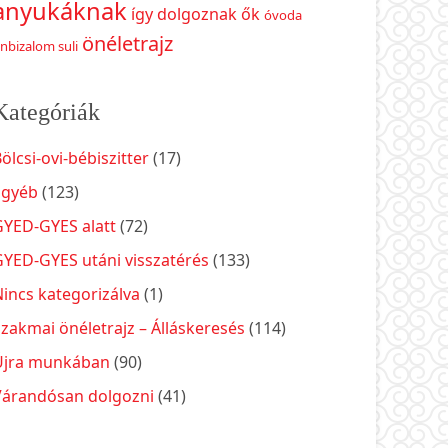
anyukáknak
így dolgoznak ők
óvoda
önéletrajz
nbizalom suli
Kategóriák
ölcsi-ovi-bébiszitter
(17)
Egyéb
(123)
GYED-GYES alatt
(72)
GYED-GYES utáni visszatérés
(133)
incs kategorizálva
(1)
zakmai önéletrajz – Álláskeresés
(114)
Újra munkában
(90)
Várandósan dolgozni
(41)