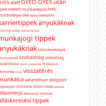
GYED-GYES után
GYES alatt
gyed melletti munkavégzés
HVG
szichológia cikk
kapcsolatépítés
karriertippek anyukáknak
özösségi média
motivációs levél
munkajogi tippek
anyukáknak
pótszabadságok
szabadság
szabadság
észmunkaidő
iszámítása
TB ellátások
szülési szabadság
visszatérés
távmunka
vicces
munkába
várandósan dolgozni
állásbörze
álláshirdetés
égkielégítés
állásidő
állásinterjú
állásinterjú kérdések
álláskeresési tippek