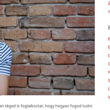
ö
B
N
S
n téged is foglalkoztat, hogy hogyan fogod tudni