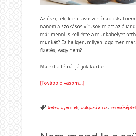
Az őszi, téli, kora tavaszi hónapokkal nem
hanem a szokásos vírusok miatt az álland
már menni is kell érte a munkahelyet ottha
munkát? És ha igen, milyen jogcímen mar
fizetés, vagy nem?
Ma ezt a témát járjuk körbe.
about
[Tovább olvasom…]
Beteg
a
gyermekünk,
beteg gyermek
,
dolgozó anya
,
keresőképte
mit
tehetünk?