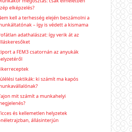
Munkakör megosztás: csak elméletben
zép elképzelés?
em kell a terhesség elején beszámolni a
unkáltatónak – így is védett a kismama
ofátlan adathalászat: így verik át az
lláskeresőket
Riport a FEM3 csatornán az anyukák
elyzetéről
Sikerreceptek
úlélési taktikák: ki számít ma kapós
munkavállalónak?
ajon mit számít a munkahelyi
megjelenés?
icces és kellemetlen helyzetek
néletrajzban, állásinterjún