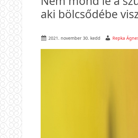
Nem mond le a szül
aki bölcsődébe visz
2021. november 30. kedd
Repka Ágne