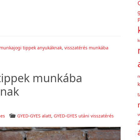
P
k
munkajogi tippek anyukáknak
,
visszatérés munkába
tippek munkába
r
k
knak
v
nes
GYED-GYES alatt
,
GYED-GYES utáni visszatérés