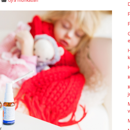
Újra munkában
F
F
G
e
H
j
M