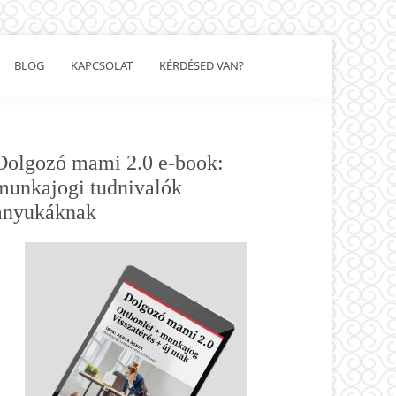
BLOG
KAPCSOLAT
KÉRDÉSED VAN?
Show
Search
Elsődleges
Dolgozó mami 2.0 e-book:
oldalsáv
munkajogi tudnivalók
anyukáknak