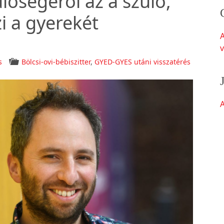
őségéről az a szülő,
i a gyerekét
v
s
Bölcsi-ovi-bébiszitter
,
GYED-GYES utáni visszatérés
A