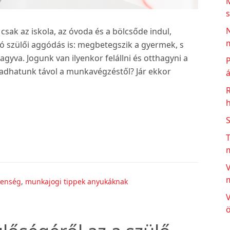
s
N
 csak az iskola, az óvoda és a bölcsőde indul,
m
ó szülői aggódás is: megbetegszik a gyermek, s
gyva. Jogunk van ilyenkor felállni és otthagyni a
P
adhatunk távol a munkavégzéstől? Jár ekkor
á
h
T
V
lenség
,
munkajogi tippek anyukáknak
V
ö