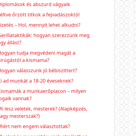
Diplomások és abszurd vágyaik
éltve őrzött titkok a fejvadászoktól
izetés – Hol, mennyit lehet alkudni?
erillataktikák: hogyan szerezzünk meg
gy állást?
Hogyan tudja megvédeni magát a
kirúgástól a kismama?
ogyan válasszunk jó bébiszittert?
Ki ad munkát a 18-20 éveseknek?
Kismamák a munkaerőpiacon – milyen
ogaik vannak?
i lesz veletek, mesterek? (Alapképzés,
vagy mesterszak?)
Miért nem engem választottak?