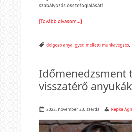
szabályozás összefoglalását!
about
[Tovább olvasom…]
GYED
melletti
munkavégzés
dolgozó anya
,
gyed melletti munkavégzés
,
2024-
ben
Időmenedzsment 
visszatérő anyuká
2022. november 23. szerda
Repka Ág