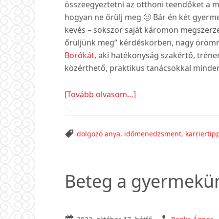
összeegyeztetni az otthoni teendőket a m
hogyan ne őrülj meg 🙂 Bár én két gyerm
kevés – sokszor saját káromon megszerze
őrüljünk meg” kérdéskörben, nagy örömme
Borókát
, aki hatékonyság szakértő, tréne
közérthető, praktikus tanácsokkal minde
about
[Tovább olvasom…]
Időmenedzsment
tippek
munkába
dolgozó anya
,
időmenedzsment
,
karrierti
visszatérő
anyukáknak
Beteg a gyermekün