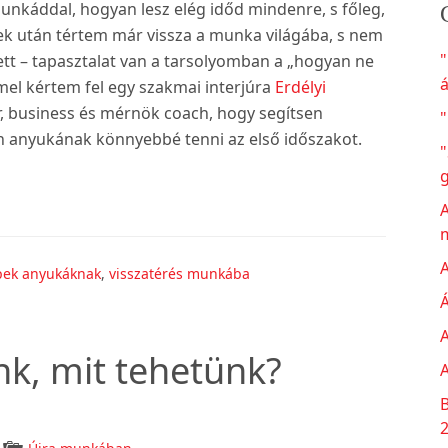
unkáddal, hogyan lesz elég időd mindenre, s főleg,
ek után tértem már vissza a munka világába, s nem
tt – tapasztalat van a tarsolyomban a „hogyan ne
á
l kértem fel egy szakmai interjúra
Erdélyi
r, business és mérnök coach, hogy segítsen
"
n anyukának könnyebbé tenni az első időszakot.
"
A
A
ppek anyukáknak
,
visszatérés munkába
Á
A
k, mit tehetünk?
A
B