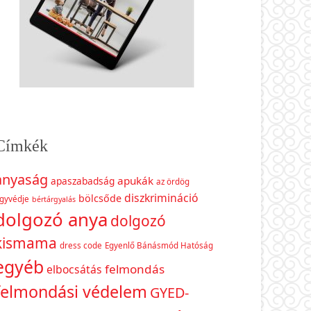
Címkék
anyaság
apukák
apaszabadság
az ördög
diszkrimináció
bölcsőde
gyvédje
bértárgyalás
dolgozó anya
dolgozó
kismama
dress code
Egyenlő Bánásmód Hatóság
egyéb
felmondás
elbocsátás
felmondási védelem
GYED-