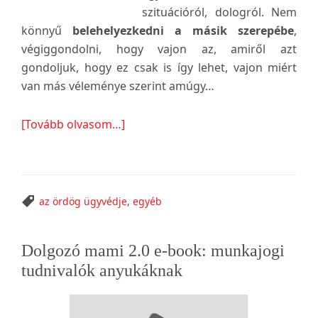
szituációról, dologról. Nem
könnyű
belehelyezkedni a másik szerepébe
,
végiggondolni, hogy vajon az, amiről azt
gondoljuk, hogy ez csak is így lehet, vajon miért
van más véleménye szerint amúgy…
about
[Tovább olvasom…]
Az
ördög
ügyvédje
az ördög ügyvédje
,
egyéb
Elsődleges
Dolgozó mami 2.0 e-book: munkajogi
oldalsáv
tudnivalók anyukáknak