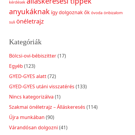
álláskeresési tippek
kérdések
anyukáknak
így dolgoznak ők
óvoda
önbizalom
önéletrajz
suli
Kategóriák
Bölcsi-ovi-bébiszitter
(17)
Egyéb
(123)
GYED-GYES alatt
(72)
GYED-GYES utáni visszatérés
(133)
Nincs kategorizálva
(1)
Szakmai önéletrajz – Álláskeresés
(114)
Újra munkában
(90)
Várandósan dolgozni
(41)