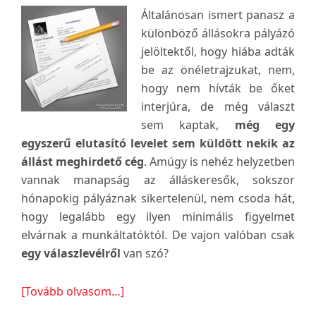
Általánosan ismert panasz a
különböző állásokra pályázó
jelöltektől, hogy hiába adták
be az önéletrajzukat, nem,
hogy nem hívták be őket
interjúra, de még választ
sem kaptak,
még egy
egyszerű elutasító levelet sem küldött nekik az
állást meghirdető cég
. Amúgy is nehéz helyzetben
vannak manapság az álláskeresők, sokszor
hónapokig pályáznak sikertelenül, nem csoda hát,
hogy legalább egy ilyen minimális figyelmet
elvárnak a munkáltatóktól. De vajon valóban csak
egy válaszlevélről
van szó?
about
[Tovább olvasom…]
„Válaszra