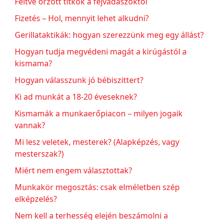
Féltve őrzött titkok a fejvadászoktól
Fizetés – Hol, mennyit lehet alkudni?
Gerillataktikák: hogyan szerezzünk meg egy állást?
Hogyan tudja megvédeni magát a kirúgástól a
kismama?
Hogyan válasszunk jó bébiszittert?
Ki ad munkát a 18-20 éveseknek?
Kismamák a munkaerőpiacon – milyen jogaik
vannak?
Mi lesz veletek, mesterek? (Alapképzés, vagy
mesterszak?)
Miért nem engem választottak?
Munkakör megosztás: csak elméletben szép
elképzelés?
Nem kell a terhesség elején beszámolni a