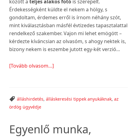
között a
teljes alakos fotó
is szerepelt.
Érdekességként küldte el nekem a hölgy, s
gondoltam, érdemes erről is írnom néhány szót,
mint kiválasztásban másfél évtizedes tapasztalattal
rendelkező szakember. Vajon mi lehet emögött –
kérdezte kíváncsian az olvasóm, s ahogy nektek is,
bizony nekem is eszembe jutott egy-két verzió…
about
[Tovább olvasom…]
Egész
alakos
pályázati
fotó?
álláshirdetés
,
álláskeresési tippek anyukáknak
,
az
ördög ügyvédje
Egyenlő munka,