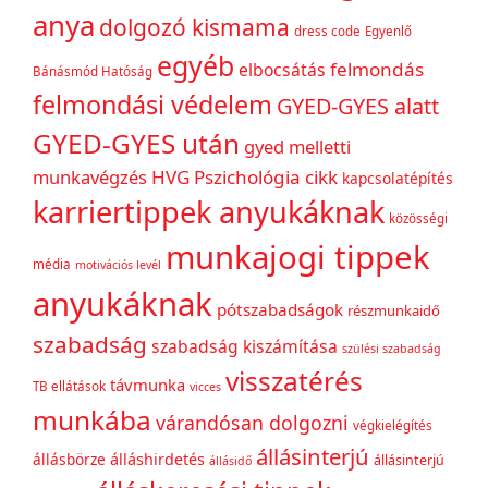
anya
dolgozó kismama
dress code
Egyenlő
egyéb
felmondás
elbocsátás
Bánásmód Hatóság
felmondási védelem
GYED-GYES alatt
GYED-GYES után
gyed melletti
munkavégzés
HVG Pszichológia cikk
kapcsolatépítés
karriertippek anyukáknak
közösségi
munkajogi tippek
média
motivációs levél
anyukáknak
pótszabadságok
részmunkaidő
szabadság
szabadság kiszámítása
szülési szabadság
visszatérés
távmunka
TB ellátások
vicces
munkába
várandósan dolgozni
végkielégítés
állásinterjú
állásbörze
álláshirdetés
állásinterjú
állásidő