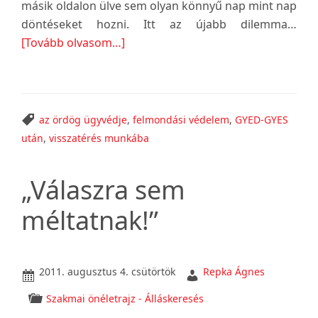
másik oldalon ülve sem olyan könnyű nap mint nap
döntéseket hozni. Itt az újabb dilemma…
about
[Tovább olvasom…]
Képzeld
el…
az ördög ügyvédje
,
felmondási védelem
,
GYED-GYES
után
,
visszatérés munkába
„Válaszra sem
méltatnak!”
2011. augusztus 4. csütörtök
Repka Ágnes
Szakmai önéletrajz - Álláskeresés