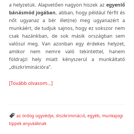
a helyzetük. Alapvetően nagyon hiszek az
egyenlő
bánásmód jogában
, abban, hogy például férfit és
nőt ugyanaz a bér illet(ne) meg ugyanazért a
munkáért, de tudjuk sajnos, hogy ez sokszor nem
csak hazánkban, de sok másik országban sem
valósul meg. Van azonban egy érdekes helyzet,
amikor nem nemre való tekintettel, hanem
földrajzi hely miatt kényszerül a munkáltató
„diszkriminációra”.
about
[Tovább olvasom…]
Egyenlő
munka,
egyenlő
bér
az ördög ügyvédje
,
diszkrimináció
,
egyéb
,
munkajogi
–
tippek anyukáknak
avagy