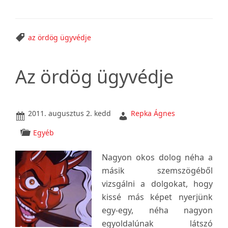
sem
méltatnak!”
az ördög ügyvédje
Az ördög ügyvédje
2011. augusztus 2. kedd
Repka Ágnes
Egyéb
Nagyon okos dolog néha a
másik szemszögéből
vizsgálni a dolgokat, hogy
kissé más képet nyerjünk
egy-egy, néha nagyon
egyoldalúnak látszó