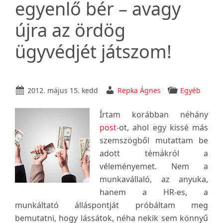
egyenlő bér – avagy
újra az ördög
ügyvédjét játszom!
2012. május 15. kedd
Repka Ágnes
Egyéb
Írtam korábban néhány
post
-ot, ahol egy kissé más
szemszögből mutattam be
adott témákról a
véleményemet. Nem a
munkavállaló, az anyuka,
hanem a HR-es, a
munkáltató álláspontját próbáltam meg
bemutatni, hogy lássátok, néha nekik sem könnyű