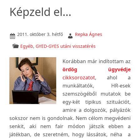
újra
Képzeld el…
az
ördög
ügyvédjét
2011. október 3. hétfő
Repka Ágnes
játszom!
Egyéb
,
GYED-GYES utáni visszatérés
Korábban már indítottam az
ördög ügyvédje
cikksorozatot
, ahol a
munkáltatók, HR-esek
szemszögéből mutatok be
egy-két tipikus szituációt,
amire a dolgozók, pályázók
sokszor nem is gondolnak. Nem célom megvédeni
senkit, aki nem fair módon játszik ebben a
játékban, de szeretném, hogy lássátok, néha a