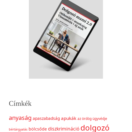
Címkék
anyaság
apukák
apaszabadság
az ördög ügyvédje
dolgozó
diszkrimináció
bölcsőde
bértárgyalás