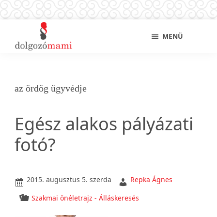
Skip
Ugrás
Ugrás
Sho
MENÜ
to
az
a
Sear
main
elsődleges
lábléchez
Dolgozó
Ingyenes
content
oldalsávhoz
mami
munkaügyi
és
az ördög ügyvédje
álláskeresési
tanácsok
Egész alakos pályázati
kismamáknak,
anyukáknak
fotó?
2015. augusztus 5. szerda
Repka Ágnes
Szakmai önéletrajz - Álláskeresés