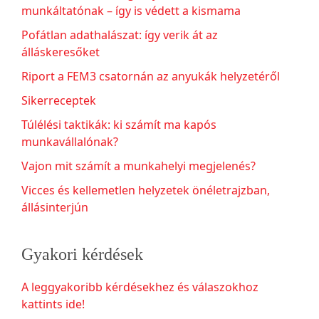
munkáltatónak – így is védett a kismama
Pofátlan adathalászat: így verik át az
álláskeresőket
Riport a FEM3 csatornán az anyukák helyzetéről
Sikerreceptek
Túlélési taktikák: ki számít ma kapós
munkavállalónak?
Vajon mit számít a munkahelyi megjelenés?
Vicces és kellemetlen helyzetek önéletrajzban,
állásinterjún
Gyakori kérdések
A leggyakoribb kérdésekhez és válaszokhoz
kattints ide!