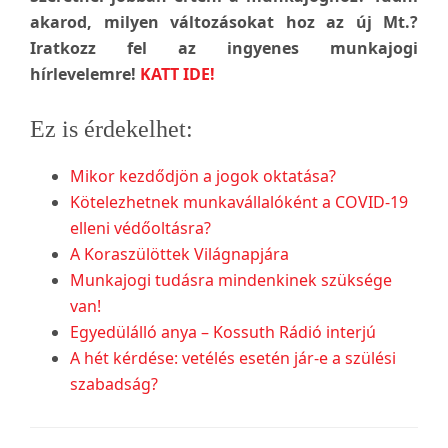
akarod, milyen változásokat hoz az új Mt.?
Iratkozz fel az ingyenes munkajogi
hírlevelemre!
KATT IDE!
Ez is érdekelhet:
Mikor kezdődjön a jogok oktatása?
Kötelezhetnek munkavállalóként a COVID-19
elleni védőoltásra?
A Koraszülöttek Világnapjára
Munkajogi tudásra mindenkinek szüksége
van!
Egyedülálló anya – Kossuth Rádió interjú
A hét kérdése: vetélés esetén jár-e a szülési
szabadság?