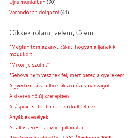
Újra munkában
(90)
Várandósan dolgozni
(41)
Cikkek rólam, velem, tőlem
"Megtanítom az anyukákat, hogyan álljanak ki
magukért!"
"Mikor jó szülni?"
"Sehova nem vesznek fel, mert beteg a gyerekem"
A gyed extrával elhúzták a mézesmadzagot
A sikeres nő új szerepben
Álláspiaci sokk: kinek nem kell félnie?
Anyák és esélyek
Az álláskeresők bizarr pillanatai