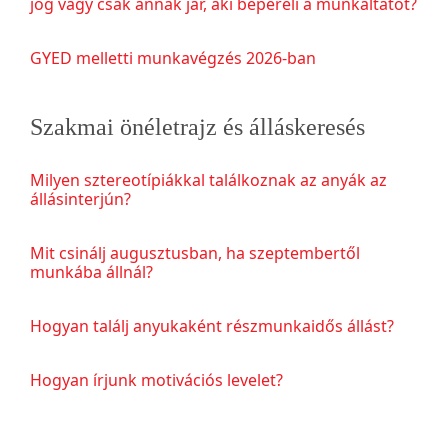
jog vagy csak annak jár, aki bepereli a munkáltatót?
GYED melletti munkavégzés 2026-ban
Szakmai önéletrajz és álláskeresés
Milyen sztereotípiákkal találkoznak az anyák az
állásinterjún?
Mit csinálj augusztusban, ha szeptembertől
munkába állnál?
Hogyan találj anyukaként részmunkaidős állást?
Hogyan írjunk motivációs levelet?