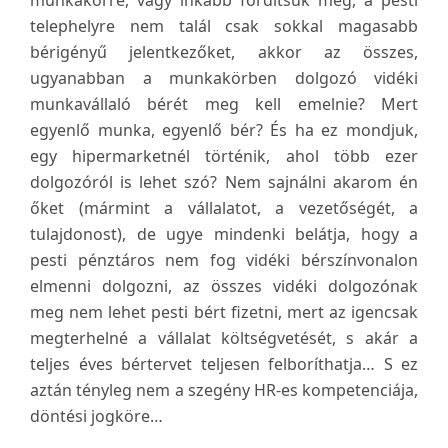
munkakörre, vagy inkább fordítsuk meg, a pesti
telephelyre nem talál csak sokkal magasabb
bérigényű jelentkezőket, akkor az összes,
ugyanabban a munkakörben dolgozó vidéki
munkavállaló bérét meg kell emelnie? Mert
egyenlő munka, egyenlő bér? És ha ez mondjuk,
egy hipermarketnél történik, ahol több ezer
dolgozóról is lehet szó? Nem sajnálni akarom én
őket (mármint a vállalatot, a vezetőségét, a
tulajdonost), de ugye mindenki belátja, hogy a
pesti pénztáros nem fog vidéki bérszínvonalon
elmenni dolgozni, az összes vidéki dolgozónak
meg nem lehet pesti bért fizetni, mert az igencsak
megterhelné a vállalat költségvetését, s akár a
teljes éves bértervet teljesen felboríthatja… S ez
aztán tényleg nem a szegény HR-es kompetenciája,
döntési jogköre…