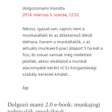
dolgozomami
mondta
2014. március 5. szerda, 12:52
Nikosz, igazad van, sajnos nem a
munkavállaló és az álláskereső diktál
idehaza, hanem a munkáltatók, s az
aktuális munkaerő-piaci állapot! S ha kell a
fizu, és sokan vannak még melletted
jelöltek, akkor elvállalod a munkát
alacsonyabb bérért is! Ez közgazdasági
szabály, kereslet-kínálat…
Ági
Elsődleges
Dolgozó mami 2.0 e-book: munkajogi
tudnivalók anyukáknak