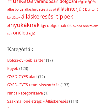
munkába
várandósan dolgozni
végkielégítés
állásinterjú
állásbörze
álláshirdetés
állásinterjú
állásidő
álláskeresési tippek
kérdések
anyukáknak
így dolgoznak ők
óvoda
önbizalom
önéletrajz
suli
Kategóriák
Bölcsi-ovi-bébiszitter
(17)
Egyéb
(123)
GYED-GYES alatt
(72)
GYED-GYES utáni visszatérés
(133)
Nincs kategorizálva
(1)
Szakmai önéletrajz – Álláskeresés
(114)