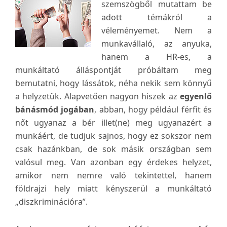
szemszögből mutattam be
adott témákról a
véleményemet. Nem a
munkavállaló, az anyuka,
hanem a HR-es, a
munkáltató álláspontját próbáltam meg
bemutatni, hogy lássátok, néha nekik sem könnyű
a helyzetük. Alapvetően nagyon hiszek az
egyenlő
bánásmód jogában
, abban, hogy például férfit és
nőt ugyanaz a bér illet(ne) meg ugyanazért a
munkáért, de tudjuk sajnos, hogy ez sokszor nem
csak hazánkban, de sok másik országban sem
valósul meg. Van azonban egy érdekes helyzet,
amikor nem nemre való tekintettel, hanem
földrajzi hely miatt kényszerül a munkáltató
„diszkriminációra”.