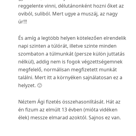
reggelente vinni, délutánonként hozni őket az
oviból, suliból. Mert ugye a muszáj, az nagy
úr!!!
És amíg a legtöbb helyen kötelezően elrendelik
napi szinten a túlórát, illetve szinte minden
szombaton a túlmunkát (persze külön juttatás
nélkül), addig nem is fogok végzettségemnek
megfelelő, normálisan megfizetett munkát
találni. Mert itt a környéken sajnálatosan ez a
helyzet. 🙁
Néztem Ági fizetés összehasonlítását. Hát az
én fizum az elmúlt 13 évben (mióta vidéken
élek) messze elmarad azoktól. Sajnos ez van.