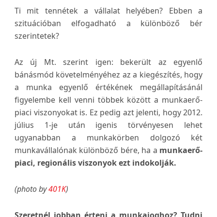
Ti mit tennétek a vállalat helyében? Ebben a
szituációban elfogadható a különböző bér
szerintetek?
Az új Mt. szerint igen: bekerült az egyenlő
bánásmód követelményéhez az a kiegészítés, hogy
a munka egyenlő értékének megállapításánál
figyelembe kell venni többek között a munkaerő-
piaci viszonyokat is. Ez pedig azt jelenti, hogy 2012.
július 1-je után igenis törvényesen lehet
ugyanabban a munkakörben dolgozó két
munkavállalónak különböző bére, ha a
munkaerő-
piaci, regionális viszonyok ezt indokolják.
(photo by
401K
)
Szeretnél jobban érteni a munkajoghoz? Tudni