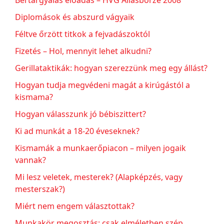
Bértárgyalás előadás – HVG Állásbörze 2008
Diplomások és abszurd vágyaik
Féltve őrzött titkok a fejvadászoktól
Fizetés – Hol, mennyit lehet alkudni?
Gerillataktikák: hogyan szerezzünk meg egy állást?
Hogyan tudja megvédeni magát a kirúgástól a
kismama?
Hogyan válasszunk jó bébiszittert?
Ki ad munkát a 18-20 éveseknek?
Kismamák a munkaerőpiacon – milyen jogaik
vannak?
Mi lesz veletek, mesterek? (Alapképzés, vagy
mesterszak?)
Miért nem engem választottak?
Munkakör megosztás: csak elméletben szép