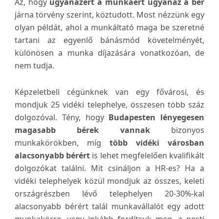
Az, hogy
ugyanazért a munkáért ugyanaz a bér
járna törvény szerint, köztudott. Most nézzünk egy
olyan példát, ahol a munkáltató maga be szeretné
tartani az egyenlő bánásmód követelményét,
különösen a munka díjazására vonatkozóan, de
nem tudja.
Képzeletbeli cégünknek van egy fővárosi, és
mondjuk 25 vidéki telephelye, összesen több száz
dolgozóval. Tény, hogy
Budapesten lényegesen
magasabb bérek vannak
bizonyos
munkakörökben, míg
több vidéki városban
alacsonyabb bérért
is lehet megfelelően kvalifikált
dolgozókat találni. Mit csináljon a HR-es? Ha a
vidéki telephelyek közül mondjuk az összes, keleti
országrészben lévő telephelyen 20-30%-kal
alacsonyabb bérért talál munkavállalót egy adott