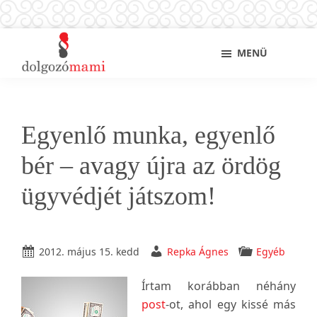
Skip
Ugrás
Ugrás
Sho
MENÜ
to
az
a
Sear
main
elsődleges
lábléchez
Dolgozó
Ingyenes
content
oldalsávhoz
mami
munkaügyi
és
Egyenlő munka, egyenlő
álláskeresési
tanácsok
bér – avagy újra az ördög
kismamáknak,
ügyvédjét játszom!
anyukáknak
2012. május 15. kedd
Repka Ágnes
Egyéb
Írtam korábban néhány
post
-ot, ahol egy kissé más