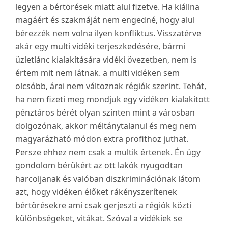
legyen a bértörések miatt alul fizetve. Ha kiállna
magáért és szakmáját nem engedné, hogy alul
bérezzék nem volna ilyen konfliktus. Visszatérve
akár egy multi vidéki terjeszkedésére, bármi
üzletlánc kialakítására vidéki övezetben, nem is
értem mit nem látnak. a multi vidéken sem
olcsóbb, árai nem változnak régiók szerint. Tehát,
ha nem fizeti meg mondjuk egy vidéken kialakított
pénztáros bérét olyan szinten mint a városban
dolgozónak, akkor méltánytalanul és meg nem
magyarázható módon extra profithoz juthat.
Persze ehhez nem csak a multik értenek. Én úgy
gondolom bérükért az ott lakók nyugodtan
harcoljanak és valóban diszkriminációnak látom
azt, hogy vidéken élőket rákényszerítenek
bértörésekre ami csak gerjeszti a régiók közti
különbségeket, vitákat. Szóval a vidékiek se