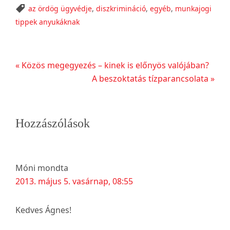
az ördög ügyvédje
,
diszkrimináció
,
egyéb
,
munkajogi
tippek anyukáknak
Előző
« Közös megegyezés – kinek is előnyös valójában?
bejegyzés
Következő
A beszoktatás tízparancsolata »
bejegyzés
Reader
Hozzászólások
Interactions
Móni
mondta
2013. május 5. vasárnap, 08:55
Kedves Ágnes!