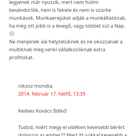
legyenek már nyuszik, mert nem holmi
bevándorlók, nem is fekete és nem is szürke
munkások. Munkaerejüket adják a munkáltatónak,
ha még ott jobb is a levegő, vagy többet süt a Nap.
🙂
Ne menjenek alá helyzetüknek és ne okozzanak a
multiknak meg senki vállalkozóknak extra
profitokat.
nikosz
mondta
2014. február 17. hétfő, 13:39
Kedves Kovács Ildikó!
Tudod, miért megy el vidéken kevesebb bérért
dolgozni az ember?? Mert itt sokkal kevesebb a