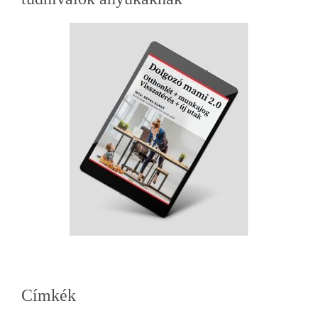
oldalsáv
Címkék