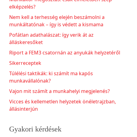
elképzelés?
Nem kell a terhesség elején beszámolni a
munkáltatónak – így is védett a kismama
Pofátlan adathalászat: így verik át az
álláskeresőket
Riport a FEM3 csatornán az anyukák helyzetéről
Sikerreceptek
Túlélési taktikák: ki számít ma kapós
munkavállalónak?
Vajon mit számít a munkahelyi megjelenés?
Vicces és kellemetlen helyzetek önéletrajzban,
állásinterjún
Gyakori kérdések