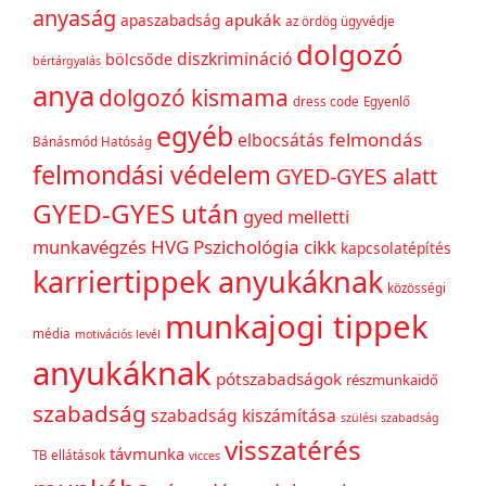
anyaság
apukák
apaszabadság
az ördög ügyvédje
dolgozó
diszkrimináció
bölcsőde
bértárgyalás
anya
dolgozó kismama
dress code
Egyenlő
egyéb
felmondás
elbocsátás
Bánásmód Hatóság
felmondási védelem
GYED-GYES alatt
GYED-GYES után
gyed melletti
munkavégzés
HVG Pszichológia cikk
kapcsolatépítés
karriertippek anyukáknak
közösségi
munkajogi tippek
média
motivációs levél
anyukáknak
pótszabadságok
részmunkaidő
szabadság
szabadság kiszámítása
szülési szabadság
visszatérés
távmunka
TB ellátások
vicces