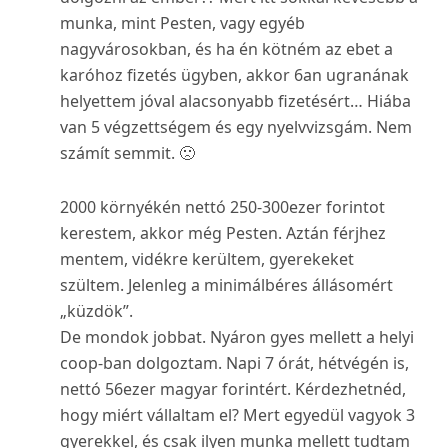
munka, mint Pesten, vagy egyéb
nagyvárosokban, és ha én kötném az ebet a
karóhoz fizetés ügyben, akkor 6an ugranának
helyettem jóval alacsonyabb fizetésért… Hiába
van 5 végzettségem és egy nyelvvizsgám. Nem
számít semmit. 🙁
2000 környékén nettó 250-300ezer forintot
kerestem, akkor még Pesten. Aztán férjhez
mentem, vidékre kerültem, gyerekeket
szültem. Jelenleg a minimálbéres állásomért
„küzdök”.
De mondok jobbat. Nyáron gyes mellett a helyi
coop-ban dolgoztam. Napi 7 órát, hétvégén is,
nettó 56ezer magyar forintért. Kérdezhetnéd,
hogy miért vállaltam el? Mert egyedül vagyok 3
gyerekkel, és csak ilyen munka mellett tudtam