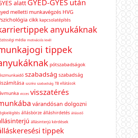
GYED-GYES után
GYES alatt
gyed melletti munkavégzés
HVG
szichológia cikk
kapcsolatépítés
karriertippek anyukáknak
özösségi média
motivációs levél
munkajogi tippek
anyukáknak
pótszabadságok
szabadság
szabadság
észmunkaidő
iszámítása
TB ellátások
szülési szabadság
visszatérés
távmunka
vicces
munkába
várandósan dolgozni
állásbörze
álláshirdetés
égkielégítés
állásidő
állásinterjú
állásinterjú kérdések
álláskeresési tippek