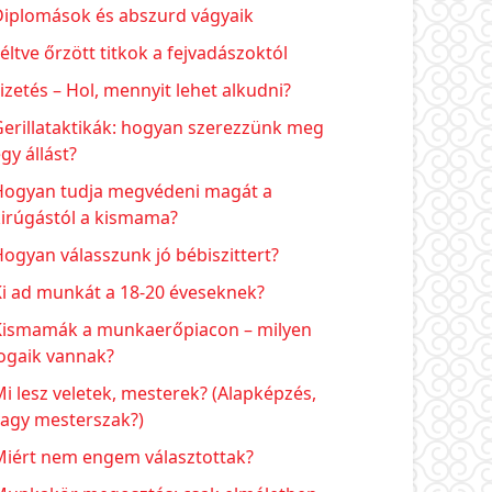
Diplomások és abszurd vágyaik
éltve őrzött titkok a fejvadászoktól
izetés – Hol, mennyit lehet alkudni?
erillataktikák: hogyan szerezzünk meg
gy állást?
Hogyan tudja megvédeni magát a
kirúgástól a kismama?
ogyan válasszunk jó bébiszittert?
Ki ad munkát a 18-20 éveseknek?
Kismamák a munkaerőpiacon – milyen
ogaik vannak?
i lesz veletek, mesterek? (Alapképzés,
vagy mesterszak?)
Miért nem engem választottak?