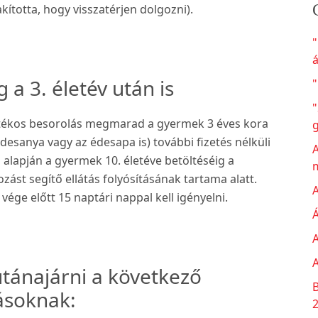
kította, hogy visszatérjen dolgozni).
á
 a 3. életév után is
"
"
tékos besorolás megmarad a gyermek 3 éves kora
édesanya vagy az édesapa is) további fizetés nélküli
A
 alapján a gyermek 10. életéve betöltéséig a
t segítő ellátás folyósításának tartama alatt.
A
 vége előtt 15 naptári nappal kell igényelni.
Á
A
A
tánajárni a következő
B
ásoknak: