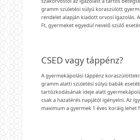
szakorvostól az igazolást a tartós betegs
gramm születési súlyú koraszülött gyermek
rendelet alapján kiadott orvosi igazolás
Ft, gyermeket egyedül nevelő szülő esetén
CSED vagy táppénz?
A gyermekápolási táppénz koraszülöttekr
gramm alatti születési súlyú babák eseté
tartózkodásának ideje alatt gyermekápolá
csak a hazatérés napjától igényelni. Az 
maximum a gyermek 1 éves koráig lehet fol