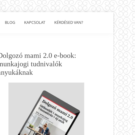
BLOG
KAPCSOLAT
KÉRDÉSED VAN?
Show
Search
Elsődleges
Dolgozó mami 2.0 e-book:
oldalsáv
munkajogi tudnivalók
anyukáknak