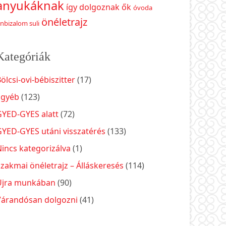
anyukáknak
így dolgoznak ők
óvoda
önéletrajz
nbizalom suli
Kategóriák
ölcsi-ovi-bébiszitter
(17)
Egyéb
(123)
GYED-GYES alatt
(72)
GYED-GYES utáni visszatérés
(133)
incs kategorizálva
(1)
zakmai önéletrajz – Álláskeresés
(114)
Újra munkában
(90)
Várandósan dolgozni
(41)