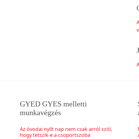
v
A
GYED GYES melletti
munkavégzés
Az óvodai nyílt nap nem csak arról szól,
hogy tetszik-e a csoportszoba