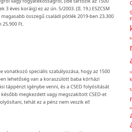
égről vagy fogyatékosságról, (ide tartozik az 1500
 3 éves koráig) ez az ún. 5/2003. (II. 19.) ESZCSM
. A magasabb összegű családi pótlék 2019-ben 23.300
P
 25.900 Ft.
k
e vonatkozó speciális szabályozása, hogy az 1500
r
ben lehetőség van a koraszülött baba kórházi
k
si táppénzt igénybe venni, és a CSED folyósítását
így később megkezdett vagy megszakított CSED-et
yósítani, tehát ez a pénz nem veszik el!
v