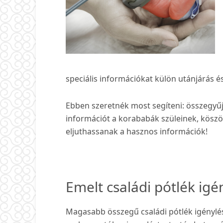
speciális információkat külön utánjárás 
Ebben szeretnék most segíteni: összegy
információt a korababák szüleinek, kösz
eljuthassanak a hasznos információk!
Emelt családi pótlék igé
Magasabb összegű családi pótlék igénylés