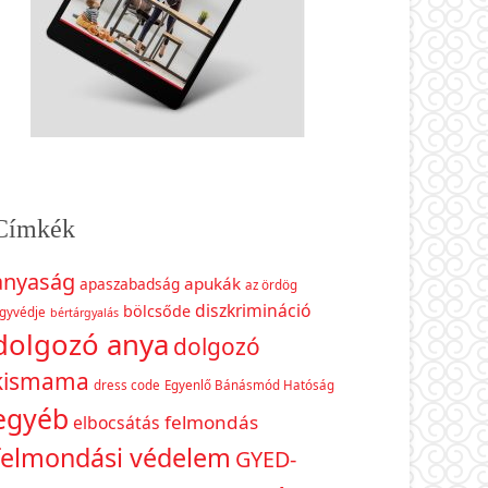
Címkék
anyaság
apukák
apaszabadság
az ördög
diszkrimináció
bölcsőde
gyvédje
bértárgyalás
dolgozó anya
dolgozó
kismama
dress code
Egyenlő Bánásmód Hatóság
egyéb
felmondás
elbocsátás
felmondási védelem
GYED-