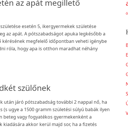
tén az apát megillető
ö
zületése esetén 5, ikergyermekek születése
eg az apát. A pótszabadságot apuka legkésőbb a
ő kérésének megfelelő időpontban veheti igénybe
B
udni róla, hogy apa is otthon maradhat néhány
N
dkét szülőnek
S
 után járó pótszabadság további 2 nappal nő, ha
 (s ugye a 1500 gramm születési súlyú babák ilyen
san beteg vagy fogyatékos gyermekenként a
k kiadására akkor kerül majd sor, ha a fizetés