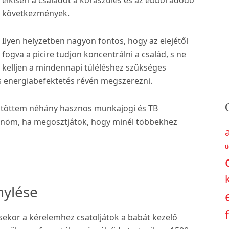
következmények.
Ilyen helyzetben nagyon fontos, hogy az elejétől
fogva a picire tudjon koncentrálni a család, s ne
kelljen a mindennapi túléléshez szükséges
és energiabefektetés révén megszerezni.
űjtöttem néhány hasznos munkajogi és TB
önöm, ha megosztjátok, hogy minél többekhez
ü
nylése
ekor a kérelemhez csatoljátok a babát kezelő