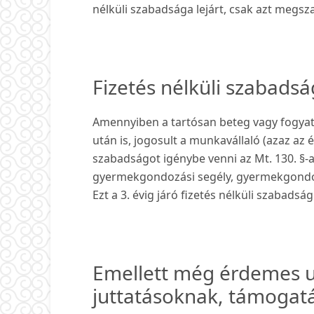
nélküli szabadsága lejárt, csak azt megsza
Fizetés nélküli szabadság
Amennyiben a tartósan beteg vagy fogya
után is, jogosult a munkavállaló (azaz az 
szabadságot igénybe venni az Mt. 130. §-a
gyermekgondozási segély, gyermekgondozás
Ezt a 3. évig járó fizetés nélküli szabadság
Emellett még érdemes u
juttatásoknak, támogat