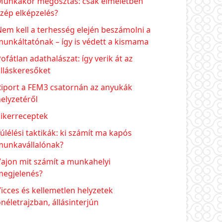
Munkakör megosztás: csak elméletben
zép elképzelés?
em kell a terhesség elején beszámolni a
unkáltatónak – így is védett a kismama
ofátlan adathalászat: így verik át az
lláskeresőket
Riport a FEM3 csatornán az anyukák
elyzetéről
Sikerreceptek
úlélési taktikák: ki számít ma kapós
munkavállalónak?
ajon mit számít a munkahelyi
megjelenés?
icces és kellemetlen helyzetek
néletrajzban, állásinterjún