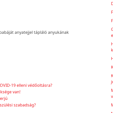
F
F
G
 babáját anyatejjel tápláló anyukának
e
H
j
OVID-19 elleni védőoltásra?
M
ksége van!
erjú
a szülési szabadság?