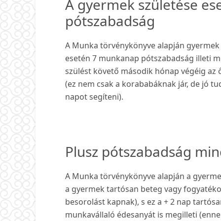
A gyermek születése ese
pótszabadság
A Munka törvénykönyve alapján gyermek s
esetén 7 munkanap pótszabadság illeti m
szülést követő második hónap végéig az 
(ez nem csak a korababáknak jár, de jó t
napot segíteni).
Plusz pótszabadság min
A Munka törvénykönyve alapján a gyermek
a gyermek tartósan beteg vagy fogyatékos
besorolást kapnak), s ez a + 2 nap tartó
munkavállaló édesanyát is megilleti (enne