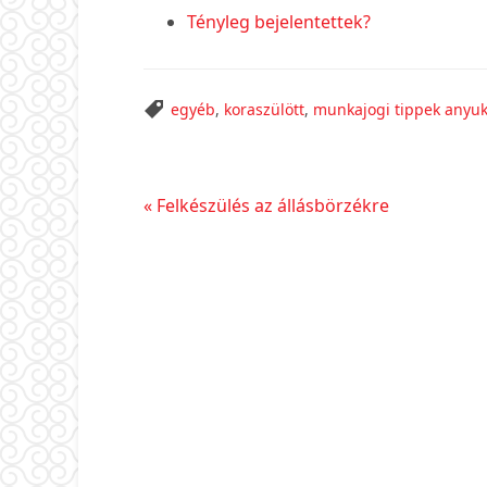
Tényleg bejelentettek?
egyéb
,
koraszülött
,
munkajogi tippek anyu
Előző
« Felkészülés az állásbörzékre
bejegyzés