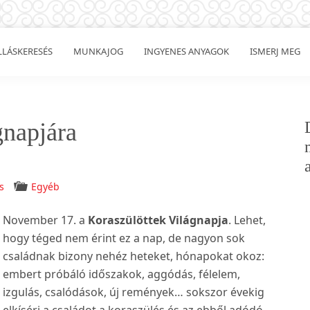
LLÁSKERESÉS
MUNKAJOG
INGYENES ANYAGOK
ISMERJ MEG
gnapjára
s
Egyéb
November 17. a
Koraszülöttek Világnapja
. Lehet,
hogy téged nem érint ez a nap, de nagyon sok
családnak bizony nehéz heteket, hónapokat okoz:
embert próbáló időszakok, aggódás, félelem,
izgulás, csalódások, új remények… sokszor évekig
elkíséri a családot a koraszülés és az ebből adódó