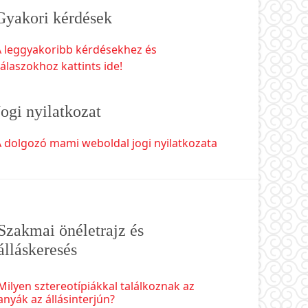
Gyakori kérdések
A leggyakoribb kérdésekhez és
álaszokhoz kattints ide!
Jogi nyilatkozat
 dolgozó mami weboldal jogi nyilatkozata
Szakmai önéletrajz és
álláskeresés
Milyen sztereotípiákkal találkoznak az
anyák az állásinterjún?