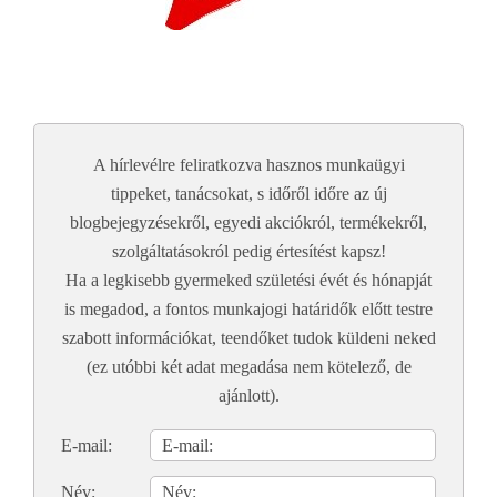
A hírlevélre feliratkozva hasznos munkaügyi
tippeket, tanácsokat, s időről időre az új
blogbejegyzésekről, egyedi akciókról, termékekről,
szolgáltatásokról pedig értesítést kapsz!
Ha a legkisebb gyermeked születési évét és hónapját
is megadod, a fontos munkajogi határidők előtt testre
szabott információkat, teendőket tudok küldeni neked
(ez utóbbi két adat megadása nem kötelező, de
ajánlott).
E-mail:
Név: