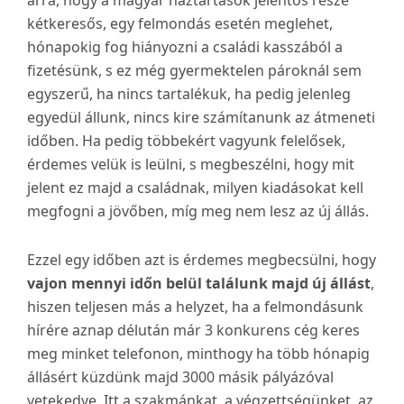
arra, hogy a magyar háztartások jelentős része
kétkeresős, egy felmondás esetén meglehet,
hónapokig fog hiányozni a családi kasszából a
fizetésünk, s ez még gyermektelen pároknál sem
egyszerű, ha nincs tartalékuk, ha pedig jelenleg
egyedül állunk, nincs kire számítanunk az átmeneti
időben. Ha pedig többekért vagyunk felelősek,
érdemes velük is leülni, s megbeszélni, hogy mit
jelent ez majd a családnak, milyen kiadásokat kell
megfogni a jövőben, míg meg nem lesz az új állás.
Ezzel egy időben azt is érdemes megbecsülni, hogy
vajon mennyi időn belül találunk majd új állást
,
hiszen teljesen más a helyzet, ha a felmondásunk
hírére aznap délután már 3 konkurens cég keres
meg minket telefonon, minthogy ha több hónapig
állásért küzdünk majd 3000 másik pályázóval
vetekedve. Itt a szakmánkat, a végzettségünket, az