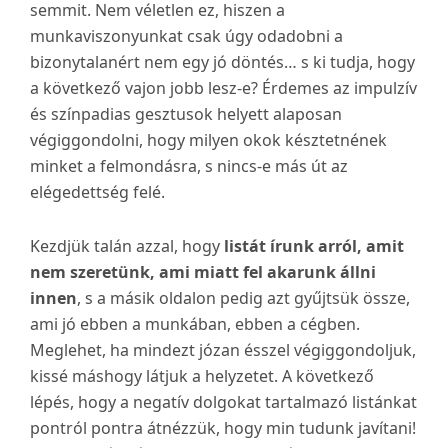
semmit. Nem véletlen ez, hiszen a
munkaviszonyunkat csak úgy odadobni a
bizonytalanért nem egy jó döntés… s ki tudja, hogy
a következő vajon jobb lesz-e? Érdemes az impulzív
és színpadias gesztusok helyett alaposan
végiggondolni, hogy milyen okok késztetnének
minket a felmondásra, s nincs-e más út az
elégedettség felé.
Kezdjük talán azzal, hogy
listát írunk arról, amit
nem szeretünk, ami miatt fel akarunk állni
innen
, s a másik oldalon pedig azt gyűjtsük össze,
ami jó ebben a munkában, ebben a cégben.
Meglehet, ha mindezt józan ésszel végiggondoljuk,
kissé máshogy látjuk a helyzetet. A következő
lépés, hogy a negatív dolgokat tartalmazó listánkat
pontról pontra átnézzük, hogy min tudunk javítani!