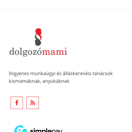
Footer
Ingyenes munkaügyi és álláskeresési tanácsok
kismamáknak, anyukáknak