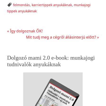
felmondás
,
karriertippek anyukáknak
,
munkajogi
tippek anyukáknak
Előző
« Így dolgoznak ŐK!
bejegyzés
Következő
Mit tudj meg a cégről állásinterjú előtt? »
bejegyzés
Elsődleges
Dolgozó mami 2.0 e-book: munkajogi
oldalsáv
tudnivalók anyukáknak