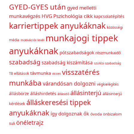
GYED-GYES után
gyed melletti
munkavégzés
HVG Pszichológia cikk
kapcsolatépítés
karriertippek anyukáknak
közösségi
munkajogi tippek
média
motivációs levél
anyukáknak
pótszabadságok
részmunkaidő
szabadság
szabadság kiszámítása
szülési szabadság
visszatérés
távmunka
TB ellátások
vicces
munkába
várandósan dolgozni
végkielégítés
állásinterjú
állásbörze
álláshirdetés
állásinterjú
állásidő
álláskeresési tippek
kérdések
anyukáknak
így dolgoznak ők
óvoda
önbizalom
önéletrajz
suli