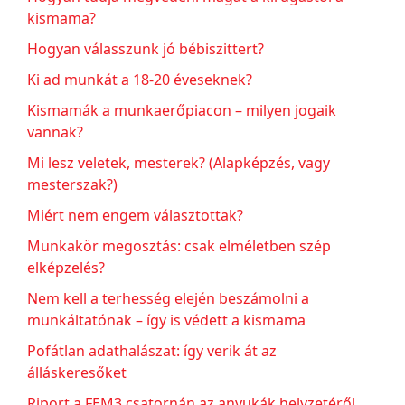
kismama?
Hogyan válasszunk jó bébiszittert?
Ki ad munkát a 18-20 éveseknek?
Kismamák a munkaerőpiacon – milyen jogaik
vannak?
Mi lesz veletek, mesterek? (Alapképzés, vagy
mesterszak?)
Miért nem engem választottak?
Munkakör megosztás: csak elméletben szép
elképzelés?
Nem kell a terhesség elején beszámolni a
munkáltatónak – így is védett a kismama
Pofátlan adathalászat: így verik át az
álláskeresőket
Riport a FEM3 csatornán az anyukák helyzetéről