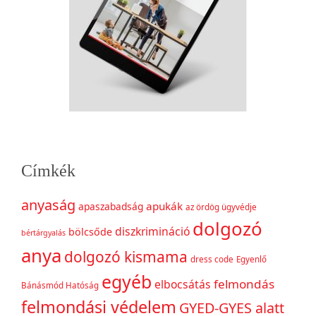
Címkék
anyaság
apukák
apaszabadság
az ördög ügyvédje
dolgozó
diszkrimináció
bölcsőde
bértárgyalás
anya
dolgozó kismama
dress code
Egyenlő
egyéb
felmondás
elbocsátás
Bánásmód Hatóság
felmondási védelem
GYED-GYES alatt