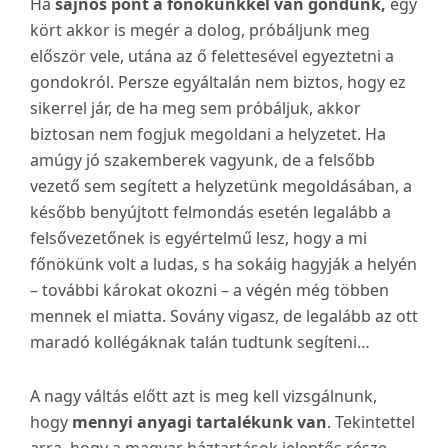
Ha
sajnos pont a főnökünkkel van gondunk,
egy
kört akkor is megér a dolog, próbáljunk meg
először vele, utána az ő felettesével egyeztetni a
gondokról. Persze egyáltalán nem biztos, hogy ez
sikerrel jár, de ha meg sem próbáljuk, akkor
biztosan nem fogjuk megoldani a helyzetet. Ha
amúgy jó szakemberek vagyunk, de a felsőbb
vezető sem segített a helyzetünk megoldásában, a
később benyújtott felmondás esetén legalább a
felsővezetőnek is egyértelmű lesz, hogy a mi
főnökünk volt a ludas, s ha sokáig hagyják a helyén
– további károkat okozni – a végén még többen
mennek el miatta. Sovány vigasz, de legalább az ott
maradó kollégáknak talán tudtunk segíteni…
A nagy váltás előtt azt is meg kell vizsgálnunk,
hogy
mennyi anyagi tartalékunk van
. Tekintettel