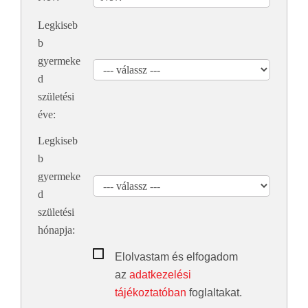
Legkiseb
b
gyermeke
d
születési
éve:
Legkiseb
b
gyermeke
d
születési
hónapja:
Elolvastam és elfogadom
az
adatkezelési
tájékoztatóban
foglaltakat.