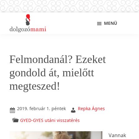
Skip
Ugrás
Ugrás
Sho
MENÜ
to
az
a
Sear
main
elsődleges
lábléchez
Dolgozó
Ingyenes
content
oldalsávhoz
mami
munkaügyi
és
Felmondanál? Ezeket
álláskeresési
tanácsok
gondold át, mielőtt
kismamáknak,
megteszed!
anyukáknak
2019. február 1. péntek
Repka Ágnes
GYED-GYES utáni visszatérés
Vannak