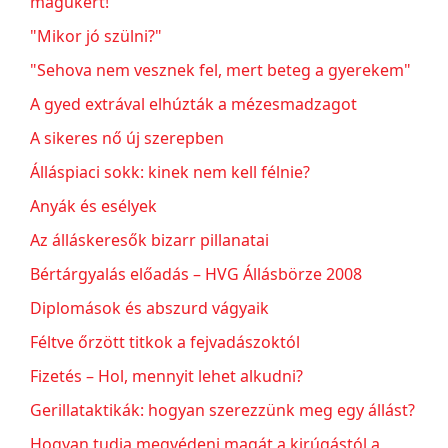
magukért!"
"Mikor jó szülni?"
"Sehova nem vesznek fel, mert beteg a gyerekem"
A gyed extrával elhúzták a mézesmadzagot
A sikeres nő új szerepben
Álláspiaci sokk: kinek nem kell félnie?
Anyák és esélyek
Az álláskeresők bizarr pillanatai
Bértárgyalás előadás – HVG Állásbörze 2008
Diplomások és abszurd vágyaik
Féltve őrzött titkok a fejvadászoktól
Fizetés – Hol, mennyit lehet alkudni?
Gerillataktikák: hogyan szerezzünk meg egy állást?
Hogyan tudja megvédeni magát a kirúgástól a