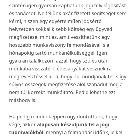
szintén igen gyorsan kaphatunk jogi felvilágosítást
és tanácsot. Ne féljünk akár fizetett segítséget sem
kérni, hiszen egy egyértelműen jogsértő
helyzetben sokkal kisebb költség egy ügyvéd
megfizetése, mint az, amit veszíthetünk egy
hosszabb munkaviszony felmondásával, s a
hónapokig tartó munkanélküliséggel. Igen
gyakran találkozom azzal, hogy szülés után
munkába visszatérő édesanyákat vesznek rá
megtévesztéssel arra, hogy ők mondjanak fel, s így
súlyos összegek megfizetése alól szabadul meg a
nem túl korrekt munkáltató. Pedig lehetne ezt
máshogy is.
Ha pedig mindenképpen úgy döntöttünk, hogy
vége, akkor
alaposan készüljünk fel a jogi
tudnivalókból
: mennyi a felmondási időnk, le kell-