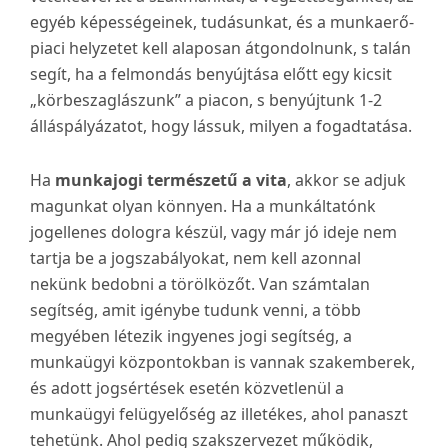
egyéb képességeinek, tudásunkat, és a munkaerő-
piaci helyzetet kell alaposan átgondolnunk, s talán
segít, ha a felmondás benyújtása előtt egy kicsit
„körbeszaglászunk” a piacon, s benyújtunk 1-2
álláspályázatot, hogy lássuk, milyen a fogadtatása.
Ha
munkajogi természetű a vita
, akkor se adjuk
magunkat olyan könnyen. Ha a munkáltatónk
jogellenes dologra készül, vagy már jó ideje nem
tartja be a jogszabályokat, nem kell azonnal
nekünk bedobni a törölközőt. Van számtalan
segítség, amit igénybe tudunk venni, a több
megyében létezik ingyenes jogi segítség, a
munkaügyi központokban is vannak szakemberek,
és adott jogsértések esetén közvetlenül a
munkaügyi felügyelőség az illetékes, ahol panaszt
tehetünk. Ahol pedig szakszervezet működik,