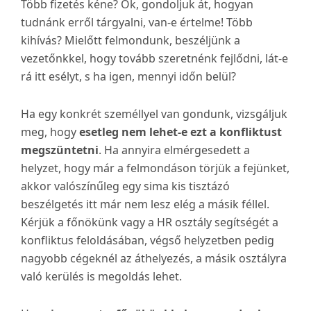
Több fizetés kéne? Ok, gondoljuk át, hogyan
tudnánk erről tárgyalni, van-e értelme! Több
kihívás? Mielőtt felmondunk, beszéljünk a
vezetőnkkel, hogy tovább szeretnénk fejlődni, lát-e
rá itt esélyt, s ha igen, mennyi időn belül?
Ha egy konkrét személlyel van gondunk, vizsgáljuk
meg, hogy
esetleg nem lehet-e ezt a konfliktust
megszüntetni
. Ha annyira elmérgesedett a
helyzet, hogy már a felmondáson törjük a fejünket,
akkor valószínűleg egy sima kis tisztázó
beszélgetés itt már nem lesz elég a másik féllel.
Kérjük a főnökünk vagy a HR osztály segítségét a
konfliktus feloldásában, végső helyzetben pedig
nagyobb cégeknél az áthelyezés, a másik osztályra
való kerülés is megoldás lehet.