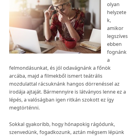
olyan
helyzete
k,
amikor
legszíves
ebben
fognánk
a
felmondásunkat, és jól odavágnánk a főnök
arcába, majd a filmekből ismert teátrális
mozdulattal rácsuknánk hangos dörrenéssel az
irodája ajtaját. Bármennyire is látványos lenne ez a
lépés, a valóságban igen ritkán szokott ez így
megtörténni.
Sokkal gyakoribb, hogy hónapokig rágódunk,
szenvedünk, fogadkozunk, aztán mégsem lépünk