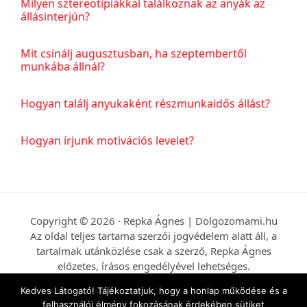
Milyen sztereotípiákkal találkoznak az anyák az
állásinterjún?
Mit csinálj augusztusban, ha szeptembertől
munkába állnál?
Hogyan találj anyukaként részmunkaidős állást?
Hogyan írjunk motivációs levelet?
Copyright © 2026 · Repka Ágnes | Dolgozomami.hu
Az oldal teljes tartama szerzői jogvédelem alatt áll, a
tartalmak utánközlése csak a szerző, Repka Ágnes
előzetes, írásos engedélyével lehetséges.
Kedves Látogató! Tájékoztatjuk, hogy a honlap működése és a
A Dolgozó mami előadásaiban, blogposztjaiban,
felhasználói élmény fokozásának érdekében sütiket