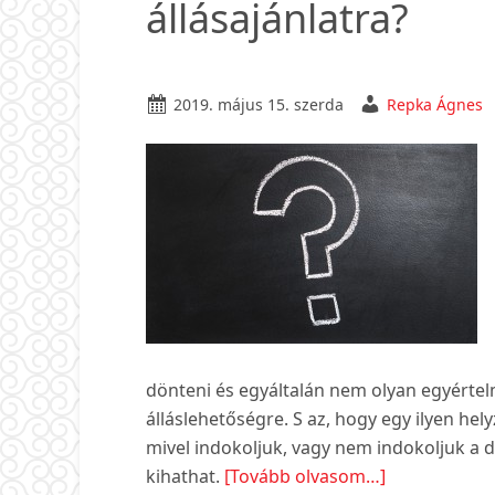
állásajánlatra?
2019. május 15. szerda
Repka Ágnes
dönteni és egyáltalán nem olyan egyértel
álláslehetőségre. S az, hogy egy ilyen 
mivel indokoljuk, vagy nem indokoljuk a d
about
kihathat.
[Tovább olvasom…]