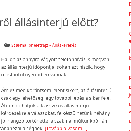
F
ől állásinterjú előtt?
zülj
F
G
e
áld,
Szakmai önéletrajz - Álláskeresés
y
Ha jön az annyira vágyott telefonhívás, s megvan
az állásinterjú időpontja, sokan azt hiszik, hogy
H
yen
mostantól nyeregben vannak.
s!
Ám ez még korántsem jelent sikert, az állásinterjú
j
csak egy lehetőség, egy további lépés a siker felé.
M
Átgondolhatjuk a klasszikus állásinterjú
kérdésekre a válaszokat, felkészülhetünk néhány
jól hangzó történettel a szakmai múltunkból, ám
about
 utánanézni a cégnek.
[Tovább olvasom…]