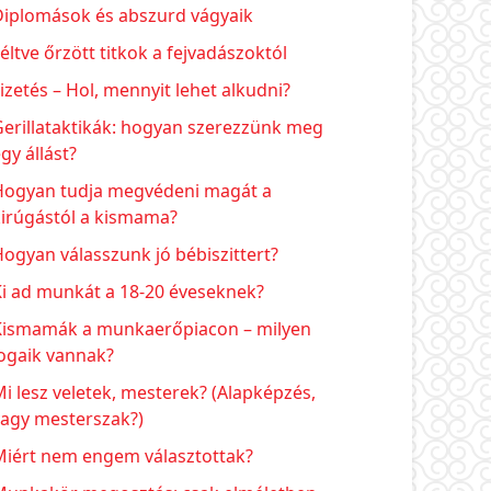
Diplomások és abszurd vágyaik
éltve őrzött titkok a fejvadászoktól
izetés – Hol, mennyit lehet alkudni?
erillataktikák: hogyan szerezzünk meg
gy állást?
Hogyan tudja megvédeni magát a
kirúgástól a kismama?
ogyan válasszunk jó bébiszittert?
Ki ad munkát a 18-20 éveseknek?
Kismamák a munkaerőpiacon – milyen
ogaik vannak?
i lesz veletek, mesterek? (Alapképzés,
vagy mesterszak?)
Miért nem engem választottak?