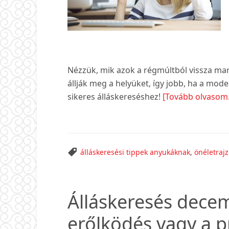
Nézzük, mik azok a régmúltból vissza ma
állják meg a helyüket, így jobb, ha a mo
sikeres álláskereséshez!
[Tovább olvasom
álláskeresési tippek anyukáknak
,
önéletrajz
Álláskeresés dece
erőlködés vagy a pr