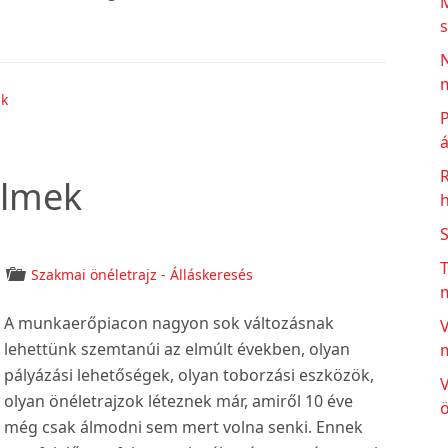
Mit
s
tudj
N
meg
m
a
ak
P
cégről
á
állásinterjú
előtt?
elmek
h
T
Szakmai önéletrajz - Álláskeresés
A munkaerőpiacon nagyon sok változásnak
V
lehettünk szemtanúi az elmúlt években, olyan
pályázási lehetőségek, olyan toborzási eszközök,
V
olyan önéletrajzok léteznek már, amiről 10 éve
ö
még csak álmodni sem mert volna senki. Ennek