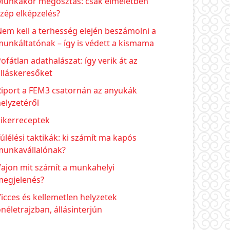
Munkakör megosztás: csak elméletben
zép elképzelés?
em kell a terhesség elején beszámolni a
unkáltatónak – így is védett a kismama
ofátlan adathalászat: így verik át az
lláskeresőket
Riport a FEM3 csatornán az anyukák
elyzetéről
Sikerreceptek
úlélési taktikák: ki számít ma kapós
munkavállalónak?
ajon mit számít a munkahelyi
megjelenés?
icces és kellemetlen helyzetek
néletrajzban, állásinterjún