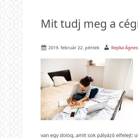
–
így
Mit tudj meg a cégr
kés
fel,
ezt
csin
2019. február 22. péntek
Repka Ágnes
hog
tiéd
leg
az
állá
van egy dolog, amit sok pályázó elfelejt: