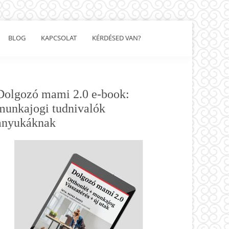
BLOG
KAPCSOLAT
KÉRDÉSED VAN?
Show
Search
Elsődleges
Dolgozó mami 2.0 e-book:
oldalsáv
munkajogi tudnivalók
anyukáknak