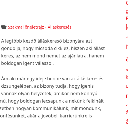
P
Szakmai önéletrajz - Álláskeresés
k
A legtöbb kezdő álláskereső bizonyára azt
gondolja, hogy micsoda cikk ez, hiszen aki állást
keres, az nem mond nemet az ajánlatra, hanem
boldogan igent válaszol.
r
k
Ám aki már egy ideje benne van az álláskeresés
dzsungelében, az bizony tudja, hogy igenis
vannak olyan helyzetek, amikor nem könnyű
mű, hogy boldogan lecsapunk a nekünk felkínált
v
helyzetben hogyan kommunikálunk, mit mondunk,
öntésünket, akár a jövőbeli karrierünkre is