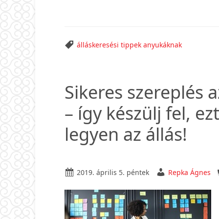
Hogyan
mondjunk
nemet
egy
álláskeresési tippek anyukáknak
állásajánlatr
Sikeres szereplés 
– így készülj fel, e
legyen az állás!
2019. április 5. péntek
Repka Ágnes