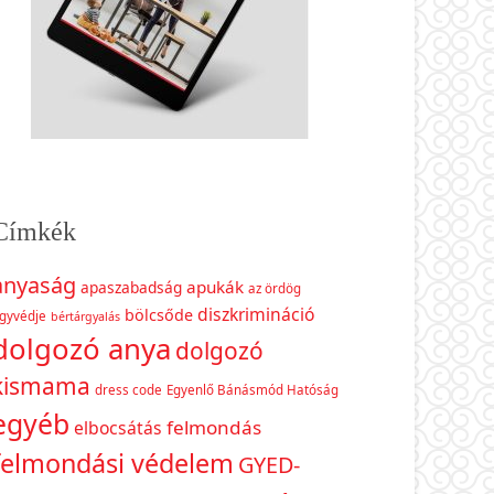
Címkék
anyaság
apukák
apaszabadság
az ördög
diszkrimináció
bölcsőde
gyvédje
bértárgyalás
dolgozó anya
dolgozó
kismama
dress code
Egyenlő Bánásmód Hatóság
egyéb
felmondás
elbocsátás
felmondási védelem
GYED-