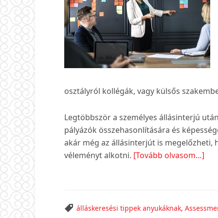
osztályról kollégák, vagy külsős szakemb
Legtöbbször a személyes állásinterjú után
pályázók összehasonlítására és képesség
akár még az állásinterjút is megelőzheti,
abo
véleményt alkotni.
[Tovább olvasom…]
Sik
sze
az
Ass
álláskeresési tippek anyukáknak
,
Assessme
Cen