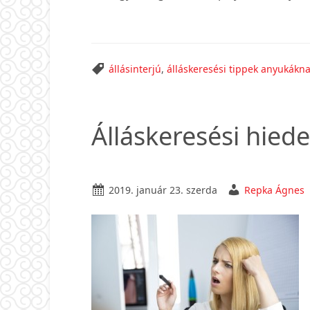
állásinterjú
,
álláskeresési tippek anyukákn
Álláskeresési hied
2019. január 23. szerda
Repka Ágnes