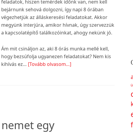
feladatok, hiszen temérdek időnk van, nem kell
bejárnunk sehová dolgozni, így napi 8 órában
végezhetjük az álláskeresési feladatokat. Akkor
megyünk interjúra, amikor hívnak, úgy szervezzük
a kapcsolatépítő találkozóinkat, ahogy nekünk jó.
Ám mit csináljon az, aki 8 órás munka mellé kell,
hogy bezsúfolja ugyanezen feladatokat? Nem kis
about
kihívás ez…
[Tovább olvasom…]
Hogyan
keress
ü
munkát,
ha
állásod
van?
 nemet egy