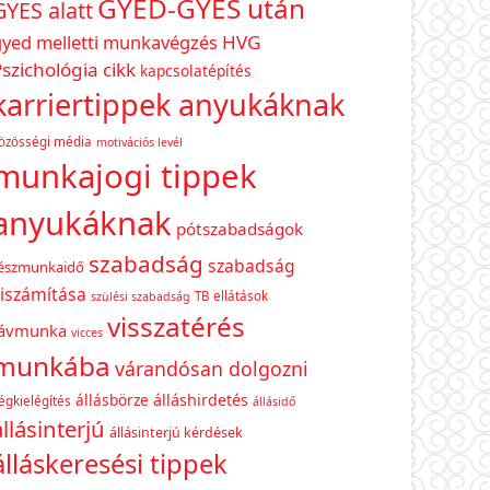
GYED-GYES után
GYES alatt
gyed melletti munkavégzés
HVG
szichológia cikk
kapcsolatépítés
karriertippek anyukáknak
özösségi média
motivációs levél
munkajogi tippek
anyukáknak
pótszabadságok
szabadság
szabadság
észmunkaidő
iszámítása
TB ellátások
szülési szabadság
visszatérés
távmunka
vicces
munkába
várandósan dolgozni
állásbörze
álláshirdetés
égkielégítés
állásidő
állásinterjú
állásinterjú kérdések
álláskeresési tippek