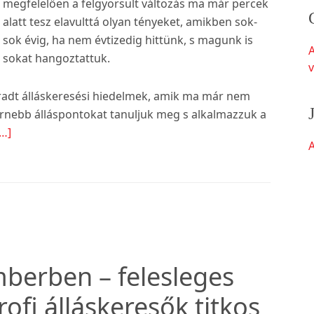
megfelelően a felgyorsult változás ma már percek
alatt tesz elavulttá olyan tényeket, amikben sok-
sok évig, ha nem évtizedig hittünk, s magunk is
sokat hangoztattuk.
v
radt álláskeresési hiedelmek, amik ma már nem
dernebb álláspontokat tanuljuk meg s alkalmazzuk a
about
…]
A
Álláskeresési
hiedelmek
mberben – felesleges
ofi álláskeresők titkos