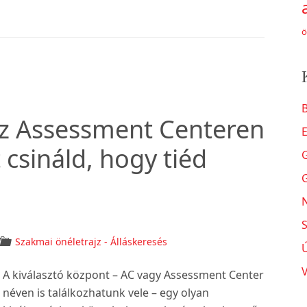
ö
a?
B
az Assessment Centeren
zt csináld, hogy tiéd
N
S
Szakmai önéletrajz - Álláskeresés
A kiválasztó központ – AC vagy Assessment Center
néven is találkozhatunk vele – egy olyan