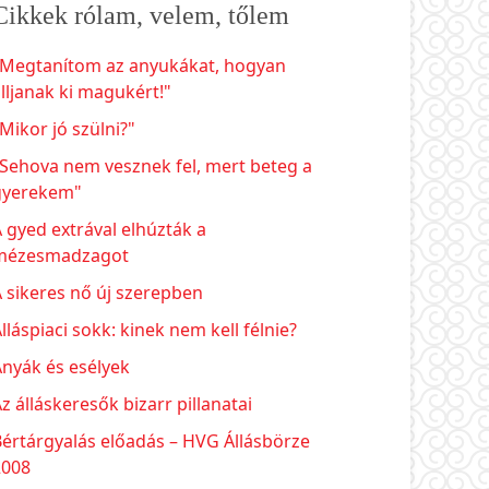
Cikkek rólam, velem, tőlem
"Megtanítom az anyukákat, hogyan
lljanak ki magukért!"
Mikor jó szülni?"
Sehova nem vesznek fel, mert beteg a
gyerekem"
 gyed extrával elhúzták a
mézesmadzagot
 sikeres nő új szerepben
lláspiaci sokk: kinek nem kell félnie?
nyák és esélyek
z álláskeresők bizarr pillanatai
értárgyalás előadás – HVG Állásbörze
2008