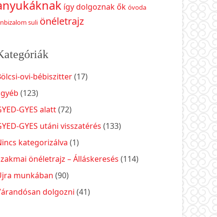
anyukáknak
így dolgoznak ők
óvoda
önéletrajz
nbizalom suli
Kategóriák
ölcsi-ovi-bébiszitter
(17)
Egyéb
(123)
GYED-GYES alatt
(72)
GYED-GYES utáni visszatérés
(133)
incs kategorizálva
(1)
zakmai önéletrajz – Álláskeresés
(114)
Újra munkában
(90)
Várandósan dolgozni
(41)