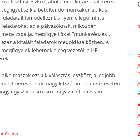
kiválasztási eszköz, ahol a munkatársakat kereső
cég igyekszik a betöltendő munkakör tipikus
feladatait lemodellezni, s ilyen jellegű minta
feladatokat ad a pályázóknak, miközben
á
megvizsgálja, megfigyeli őket “munkavégzés”,
"
azaz a kitalált feladatok megoldása közben. A
"
megfigyelők lehetnek a cég vezetői, a HR
erek.
A
 alkalmazzák ezt a kiválasztási eszközt, a legjobb
eik felmérésére, de nagy létszámú toborzás esetén
A
 hogy egyszerre sok-sok pályázóról lehessen
Á
ut
A
eres
replés
A
B
essment
nt Center
teren