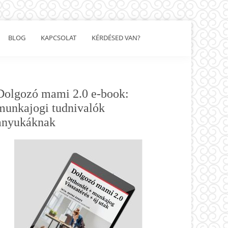
BLOG
KAPCSOLAT
KÉRDÉSED VAN?
Show
Search
Elsődleges
Dolgozó mami 2.0 e-book:
oldalsáv
munkajogi tudnivalók
anyukáknak