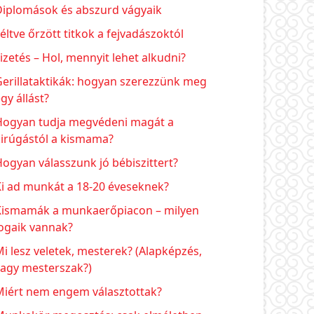
Diplomások és abszurd vágyaik
éltve őrzött titkok a fejvadászoktól
izetés – Hol, mennyit lehet alkudni?
erillataktikák: hogyan szerezzünk meg
gy állást?
Hogyan tudja megvédeni magát a
kirúgástól a kismama?
ogyan válasszunk jó bébiszittert?
Ki ad munkát a 18-20 éveseknek?
Kismamák a munkaerőpiacon – milyen
ogaik vannak?
i lesz veletek, mesterek? (Alapképzés,
vagy mesterszak?)
Miért nem engem választottak?