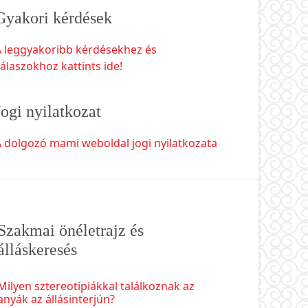
Gyakori kérdések
A leggyakoribb kérdésekhez és
álaszokhoz kattints ide!
Jogi nyilatkozat
 dolgozó mami weboldal jogi nyilatkozata
Szakmai önéletrajz és
álláskeresés
Milyen sztereotípiákkal találkoznak az
anyák az állásinterjún?