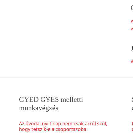
v
A
GYED GYES melletti
munkavégzés
Az óvodai nyílt nap nem csak arról szól,
hogy tetszik-e a csoportszoba