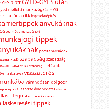
GYED-GYES után
GYES alatt
gyed melletti munkavégzés
HVG
szichológia cikk
kapcsolatépítés
karriertippek anyukáknak
özösségi média
motivációs levél
munkajogi tippek
anyukáknak
pótszabadságok
szabadság
szabadság
észmunkaidő
iszámítása
TB ellátások
szülési szabadság
visszatérés
távmunka
vicces
munkába
várandósan dolgozni
állásbörze
álláshirdetés
égkielégítés
állásidő
állásinterjú
állásinterjú kérdések
álláskeresési tippek