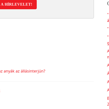
A HÍRLEVELET!
á
"
"
A
A
z anyák az állásinterjún?
Á
A
A
k
B