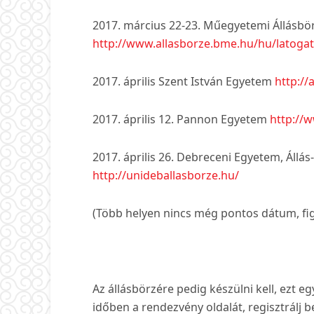
2017. március 22-23. Műegyetemi Állásbö
http://www.allasborze.bme.hu/hu/latoga
2017. április Szent István Egyetem
http://
2017. április 12. Pannon Egyetem
http://
2017. április 26. Debreceni Egyetem, Állá
http://unideballasborze.hu/
(Több helyen nincs még pontos dátum, fi
Az állásbörzére pedig készülni kell, ezt e
időben a rendezvény oldalát, regisztrálj 