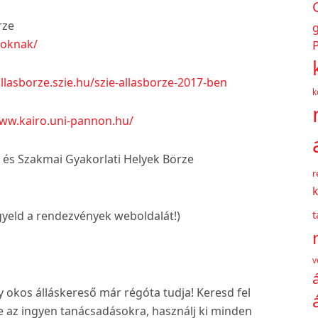
rze
toknak/
P
allasborze.szie.hu/szie-allasborze-2017-ben
k
www.kairo.uni-pannon.hu/
s- és Szakmai Gyakorlati Helyek Börze
r
k
gyeld a rendezvények weboldalát!)
v
gy okos álláskereső már régóta tudja! Keresd fel
be az ingyen tanácsadásokra, használj ki minden