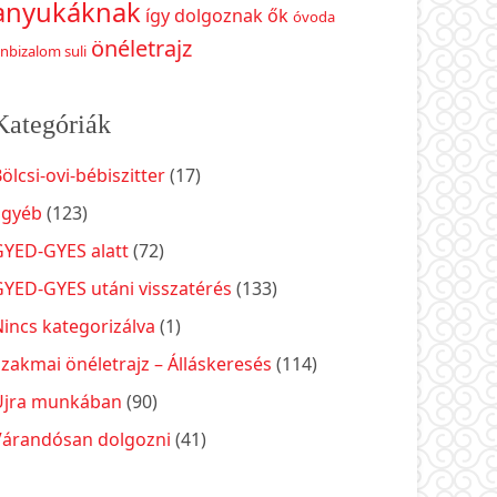
anyukáknak
így dolgoznak ők
óvoda
önéletrajz
nbizalom suli
Kategóriák
ölcsi-ovi-bébiszitter
(17)
Egyéb
(123)
GYED-GYES alatt
(72)
GYED-GYES utáni visszatérés
(133)
incs kategorizálva
(1)
zakmai önéletrajz – Álláskeresés
(114)
Újra munkában
(90)
Várandósan dolgozni
(41)