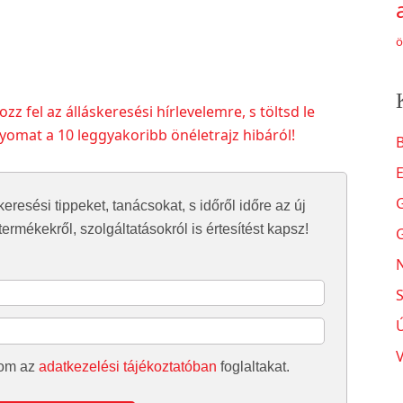
ö
zz fel az álláskeresési hírlevelemre, s töltsd le
mat a 10 leggyakoribb önéletrajz hibáról!
B
keresési tippeket, tanácsokat, s időről időre az új
ermékekről, szolgáltatásokról is értesítést kapsz!
N
S
dom az
adatkezelési tájékoztatóban
foglaltakat.