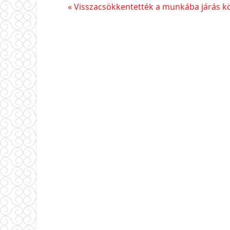
Előző
« Visszacsökkentették a munkába járás k
bejegyzés