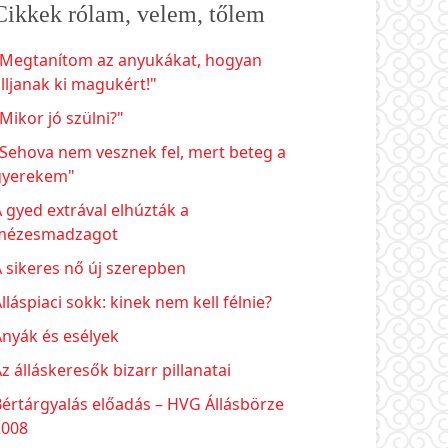
Cikkek rólam, velem, tőlem
"Megtanítom az anyukákat, hogyan
lljanak ki magukért!"
Mikor jó szülni?"
Sehova nem vesznek fel, mert beteg a
gyerekem"
 gyed extrával elhúzták a
mézesmadzagot
 sikeres nő új szerepben
lláspiaci sokk: kinek nem kell félnie?
nyák és esélyek
z álláskeresők bizarr pillanatai
értárgyalás előadás – HVG Állásbörze
2008