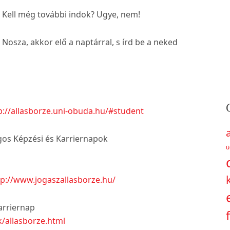
Kell még további indok? Ugye, nem!
Nosza, akkor elő a naptárral, s írd be a neked
p://allasborze.uni-obuda.hu/#student
gos Képzési és Karriernapok
ü
tp://www.jogaszallasborze.hu/
arriernap
k/allasborze.html