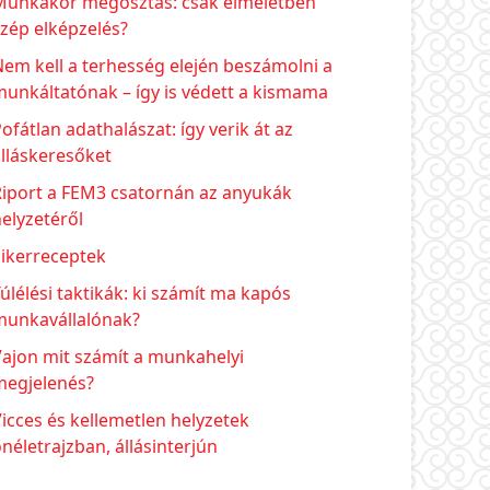
Munkakör megosztás: csak elméletben
zép elképzelés?
em kell a terhesség elején beszámolni a
unkáltatónak – így is védett a kismama
ofátlan adathalászat: így verik át az
lláskeresőket
Riport a FEM3 csatornán az anyukák
elyzetéről
Sikerreceptek
úlélési taktikák: ki számít ma kapós
munkavállalónak?
ajon mit számít a munkahelyi
megjelenés?
icces és kellemetlen helyzetek
néletrajzban, állásinterjún