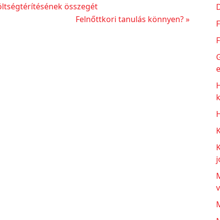
öltségtérítésének összegét
Következő
Felnőttkori tanulás könnyen? »
F
bejegyzés
F
G
e
H
j
M