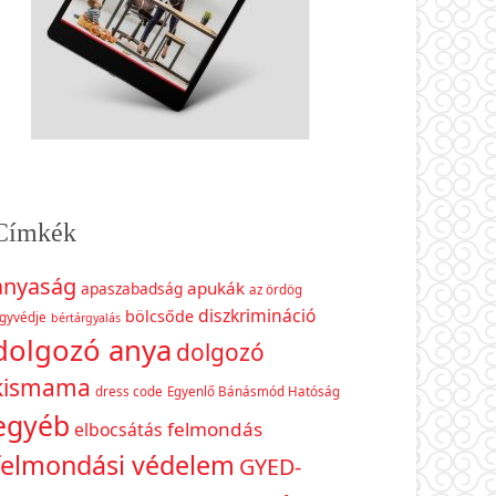
Címkék
anyaság
apukák
apaszabadság
az ördög
diszkrimináció
bölcsőde
gyvédje
bértárgyalás
dolgozó anya
dolgozó
kismama
dress code
Egyenlő Bánásmód Hatóság
egyéb
felmondás
elbocsátás
felmondási védelem
GYED-