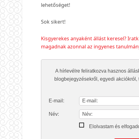
lehetőséget!
Sok sikert!
Kisgyerekes anyaként állást keresel? Iratko
magadnak azonnal az ingyenes tanulmányo
A hírlevélre feliratkozva hasznos állás
blogbejegyzésekről, egyedi akciókról, t
E-mail:
Név:
Elolvastam és elfoga