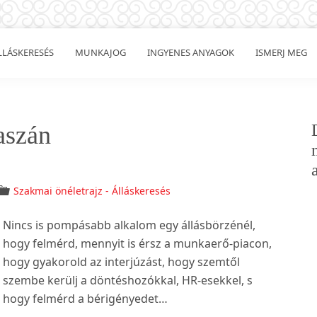
LLÁSKERESÉS
MUNKAJOG
INGYENES ANYAGOK
ISMERJ MEG
aszán
Szakmai önéletrajz - Álláskeresés
Nincs is pompásabb alkalom egy állásbörzénél,
hogy felmérd, mennyit is érsz a munkaerő-piacon,
hogy gyakorold az interjúzást, hogy szemtől
szembe kerülj a döntéshozókkal, HR-esekkel, s
hogy felmérd a bérigényedet…