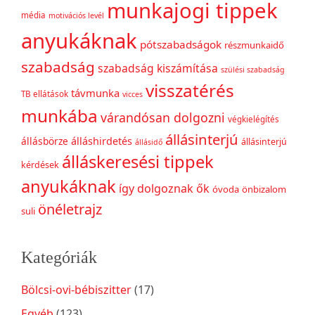
munkajogi tippek
média
motivációs levél
anyukáknak
pótszabadságok
részmunkaidő
szabadság
szabadság kiszámítása
szülési szabadság
visszatérés
távmunka
TB ellátások
vicces
munkába
várandósan dolgozni
végkielégítés
állásinterjú
állásbörze
álláshirdetés
állásinterjú
állásidő
álláskeresési tippek
kérdések
anyukáknak
így dolgoznak ők
óvoda
önbizalom
önéletrajz
suli
Kategóriák
Bölcsi-ovi-bébiszitter
(17)
Egyéb
(123)