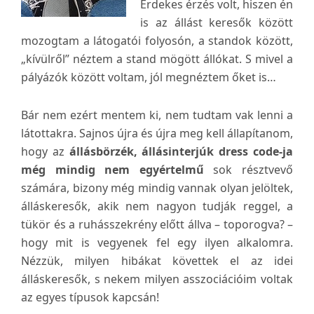
Érdekes érzés volt, hiszen én
is az állást keresők között
mozogtam a látogatói folyosón, a standok között,
„kívülről” néztem a stand mögött állókat. S mivel a
pályázók között voltam, jól megnéztem őket is…
Bár nem ezért mentem ki, nem tudtam vak lenni a
látottakra. Sajnos újra és újra meg kell állapítanom,
hogy az
állásbörzék, állásinterjúk dress code-ja
még mindig nem egyértelmű
sok résztvevő
számára, bizony még mindig vannak olyan jelöltek,
álláskeresők, akik nem nagyon tudják reggel, a
tükör és a ruhásszekrény előtt állva – toporogva? –
hogy mit is vegyenek fel egy ilyen alkalomra.
Nézzük, milyen hibákat követtek el az idei
álláskeresők, s nekem milyen asszociációim voltak
az egyes típusok kapcsán!