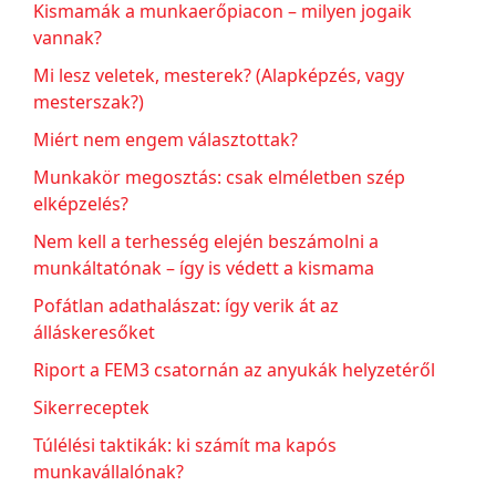
Kismamák a munkaerőpiacon – milyen jogaik
vannak?
Mi lesz veletek, mesterek? (Alapképzés, vagy
mesterszak?)
Miért nem engem választottak?
Munkakör megosztás: csak elméletben szép
elképzelés?
Nem kell a terhesség elején beszámolni a
munkáltatónak – így is védett a kismama
Pofátlan adathalászat: így verik át az
álláskeresőket
Riport a FEM3 csatornán az anyukák helyzetéről
Sikerreceptek
Túlélési taktikák: ki számít ma kapós
munkavállalónak?