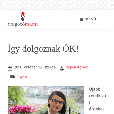
Skip
Ugrás
Ugrás
Sho
MENÜ
to
az
a
Sear
main
elsődleges
lábléchez
Dolgozó
Ingyenes
content
oldalsávhoz
mami
munkaügyi
és
Így dolgoznak ŐK!
álláskeresési
tanácsok
kismamáknak,
2016. október 12. szerda
Repka Ágnes
anyukáknak
Egyéb
Újabb
rendkívü
l
érdekes