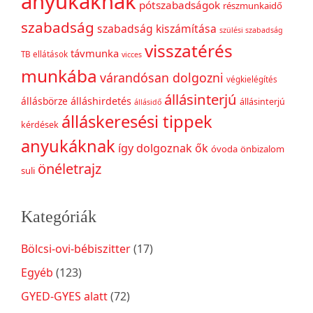
anyukáknak
pótszabadságok
részmunkaidő
szabadság
szabadság kiszámítása
szülési szabadság
visszatérés
távmunka
TB ellátások
vicces
munkába
várandósan dolgozni
végkielégítés
állásinterjú
állásbörze
álláshirdetés
állásinterjú
állásidő
álláskeresési tippek
kérdések
anyukáknak
így dolgoznak ők
óvoda
önbizalom
önéletrajz
suli
Kategóriák
Bölcsi-ovi-bébiszitter
(17)
Egyéb
(123)
GYED-GYES alatt
(72)