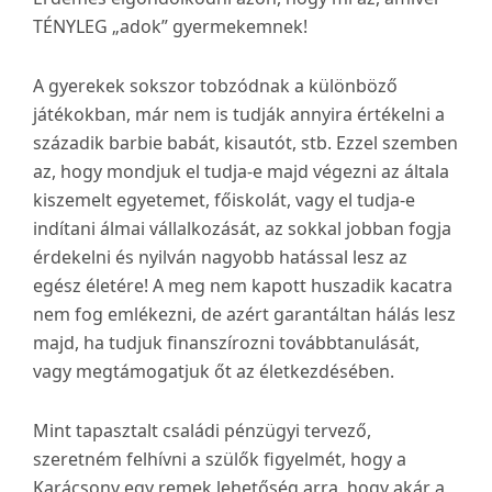
TÉNYLEG „adok” gyermekemnek!
A gyerekek sokszor tobzódnak a különböző
játékokban, már nem is tudják annyira értékelni a
századik barbie babát, kisautót, stb. Ezzel szemben
az, hogy mondjuk el tudja-e majd végezni az általa
kiszemelt egyetemet, főiskolát, vagy el tudja-e
indítani álmai vállalkozását, az sokkal jobban fogja
érdekelni és nyilván nagyobb hatással lesz az
egész életére! A meg nem kapott huszadik kacatra
nem fog emlékezni, de azért garantáltan hálás lesz
majd, ha tudjuk finanszírozni továbbtanulását,
vagy megtámogatjuk őt az életkezdésében.
Mint tapasztalt családi pénzügyi tervező,
szeretném felhívni a szülők figyelmét, hogy a
Karácsony egy remek lehetőség arra, hogy akár a