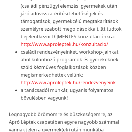
(családi pénzügyi elemzés, gyermekek után
járó adóvisszatérítési lehetőségek és
támogatások, gyermekcélú megtakarítások
személyre szabott megoldásokkal). Itt tudtok
bejelentkezni DÍJMENTES konzultációnkra:
http://www.aproleptek.hu/konzultacio/
családi rendezvényeinket, workshop-jainkat,
ahol különböző programok és gyerekeknek
szóló kézműves foglalkozások közben
megismerkedhettek velünk:
http://www.aproleptek.hu/rendezvenyeink
a tanácsadói munkát, ugyanis folyamatos
bővülésben vagyunk!
Legnagyobb örömömre és büszkeségemre, az
Apró Léptek csapatában egyre nagyobb számmal
vannak jelen a gyermek(ek) után munkába