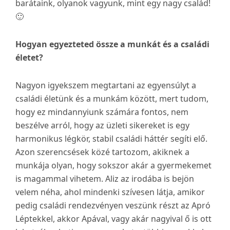
barátaink, olyanok vagyunk, mint egy nagy család!
🙂
Hogyan egyezteted össze a munkát és a családi
életet?
Nagyon igyekszem megtartani az egyensúlyt a
családi életünk és a munkám között, mert tudom,
hogy ez mindannyiunk számára fontos, nem
beszélve arról, hogy az üzleti sikereket is egy
harmonikus légkör, stabil családi háttér segíti elő.
Azon szerencsések közé tartozom, akiknek a
munkája olyan, hogy sokszor akár a gyermekemet
is magammal vihetem. Aliz az irodába is bejön
velem néha, ahol mindenki szívesen látja, amikor
pedig családi rendezvényen veszünk részt az Apró
Léptekkel, akkor Apával, vagy akár nagyival ő is ott