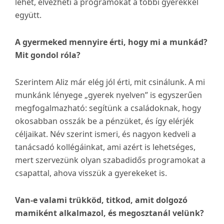
lehet, élvezheti a programokat a többi gyerekkel
együtt.
A gyermeked mennyire érti, hogy mi a munkád?
Mit gondol róla?
Szerintem Aliz már elég jól érti, mit csinálunk. A mi
munkánk lényege „gyerek nyelven” is egyszerűen
megfogalmazható: segítünk a családoknak, hogy
okosabban osszák be a pénzüket, és így elérjék
céljaikat. Név szerint ismeri, és nagyon kedveli a
tanácsadó kollégáinkat, ami azért is lehetséges,
mert szervezünk olyan szabadidős programokat a
csapattal, ahova visszük a gyerekeket is.
Van-e valami trükköd, titkod, amit dolgozó
mamiként alkalmazol, és megosztanál velünk?