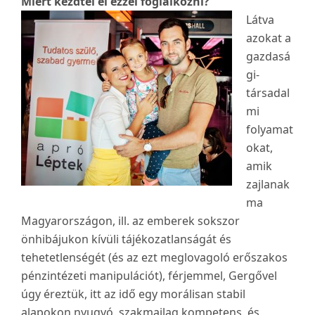
Miért kezdtél el ezzel foglalkozni?
Látva
azokat a
gazdasá
gi-
társadal
mi
folyamat
okat,
amik
zajlanak
ma
Magyarországon, ill. az emberek sokszor
önhibájukon kívüli tájékozatlanságát és
tehetetlenségét (és az ezt meglovagoló erőszakos
pénzintézeti manipulációt), férjemmel, Gergővel
úgy éreztük, itt az idő egy morálisan stabil
alapokon nyugvó, szakmailag kompetens, és