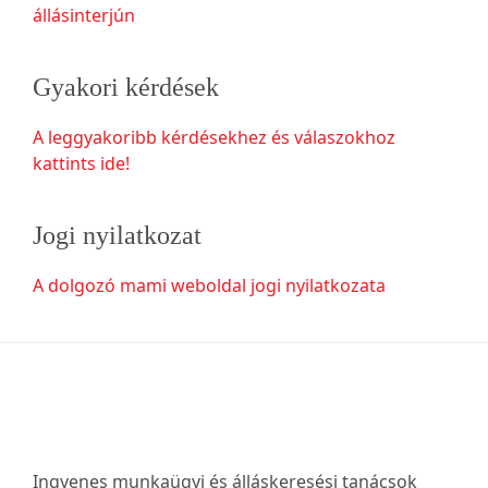
állásinterjún
Gyakori kérdések
A leggyakoribb kérdésekhez és válaszokhoz
kattints ide!
Jogi nyilatkozat
A dolgozó mami weboldal jogi nyilatkozata
Footer
Ingyenes munkaügyi és álláskeresési tanácsok