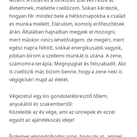
lettem. A futás és a biciklizés szerves része az
életemnek, mellette csellózom. Sokan kérdezik,
hogyan fér mindez bele a hétköznapokba a család
es munka mellett. Elárulom, komoly erőfeszítések
árán. Általában hajnalban megyek el mozogni,
mert máskor nincs lehetőségem, de megéri, mert
egész napra feltölt, sokkal energikusabb vagyok,
jobban bírom a szellemi munkát is utána. A zene,
számomra terápia. Megnyugtat és felszabadít. Aliz
is csellózik már, bízom benne, hogy a zene neki is
végigkíséri majd az életét.
Végezetül egy kis gondolatébresztő tőlem,
anyukától és szakembertől:
Közeledik az év vége, ami az ünnepek és ezzel
együtt az ajándékozás ideje!
Érdemes elgondolkodni azon, hogy mi az, amivel