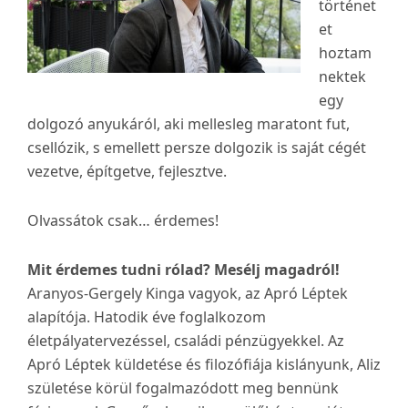
történet
et
hoztam
nektek
egy
dolgozó anyukáról, aki mellesleg maratont fut,
csellózik, s emellett persze dolgozik is saját cégét
vezetve, építgetve, fejlesztve.
Olvassátok csak… érdemes!
Mit érdemes tudni rólad? Mesélj magadról!
Aranyos-Gergely Kinga vagyok, az Apró Léptek
alapítója. Hatodik éve foglalkozom
életpályatervezéssel, családi pénzügyekkel. Az
Apró Léptek küldetése és filozófiája kislányunk, Aliz
születése körül fogalmazódott meg bennünk