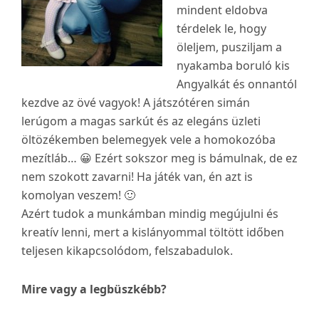
mindent eldobva
térdelek le, hogy
öleljem, pusziljam a
nyakamba boruló kis
Angyalkát és onnantól
kezdve az övé vagyok! A játszótéren simán
lerúgom a magas sarkút és az elegáns üzleti
öltözékemben belemegyek vele a homokozóba
mezítláb… 😀 Ezért sokszor meg is bámulnak, de ez
nem szokott zavarni! Ha játék van, én azt is
komolyan veszem! 🙂
Azért tudok a munkámban mindig megújulni és
kreatív lenni, mert a kislányommal töltött időben
teljesen kikapcsolódom, felszabadulok.
Mire vagy a legbüszkébb?