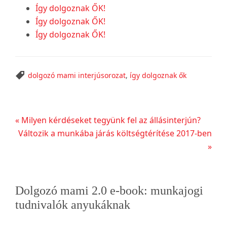
Így dolgoznak ŐK!
Így dolgoznak ŐK!
Így dolgoznak ŐK!
dolgozó mami interjúsorozat
,
így dolgoznak ők
Előző
« Milyen kérdéseket tegyünk fel az állásinterjún?
bejegyzés
Következő
Változik a munkába járás költségtérítése 2017-ben
bejegyzés
»
Elsődleges
Dolgozó mami 2.0 e-book: munkajogi
oldalsáv
tudnivalók anyukáknak