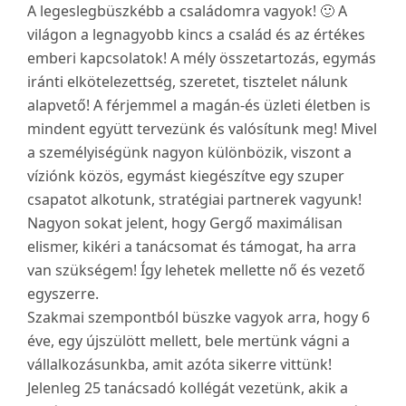
A legeslegbüszkébb a családomra vagyok! 🙂 A
világon a legnagyobb kincs a család és az értékes
emberi kapcsolatok! A mély összetartozás, egymás
iránti elkötelezettség, szeretet, tisztelet nálunk
alapvető! A férjemmel a magán-és üzleti életben is
mindent együtt tervezünk és valósítunk meg! Mivel
a személyiségünk nagyon különbözik, viszont a
víziónk közös, egymást kiegészítve egy szuper
csapatot alkotunk, stratégiai partnerek vagyunk!
Nagyon sokat jelent, hogy Gergő maximálisan
elismer, kikéri a tanácsomat és támogat, ha arra
van szükségem! Így lehetek mellette nő és vezető
egyszerre.
Szakmai szempontból büszke vagyok arra, hogy 6
éve, egy újszülött mellett, bele mertünk vágni a
vállalkozásunkba, amit azóta sikerre vittünk!
Jelenleg 25 tanácsadó kollégát vezetünk, akik a