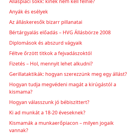
Álláspiaci sokk: kinek nem kell félnie?
Anyák és esélyek
Az álláskeresők bizarr pillanatai
Bértárgyalás előadás – HVG Állásbörze 2008
Diplomások és abszurd vágyaik
Féltve őrzött titkok a fejvadászoktól
Fizetés – Hol, mennyit lehet alkudni?
Gerillataktikák: hogyan szerezzünk meg egy állást?
Hogyan tudja megvédeni magát a kirúgástól a
kismama?
Hogyan válasszunk jó bébiszittert?
Ki ad munkát a 18-20 éveseknek?
Kismamák a munkaerőpiacon – milyen jogaik
vannak?