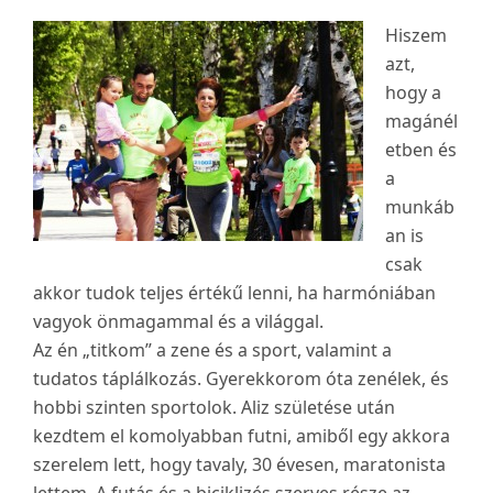
Hiszem
azt,
hogy a
magánél
etben és
a
munkáb
an is
csak
akkor tudok teljes értékű lenni, ha harmóniában
vagyok önmagammal és a világgal.
Az én „titkom” a zene és a sport, valamint a
tudatos táplálkozás. Gyerekkorom óta zenélek, és
hobbi szinten sportolok. Aliz születése után
kezdtem el komolyabban futni, amiből egy akkora
szerelem lett, hogy tavaly, 30 évesen, maratonista