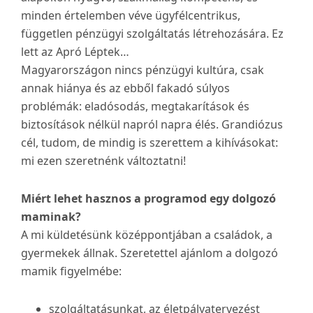
minden értelemben véve ügyfélcentrikus,
független pénzügyi szolgáltatás létrehozására. Ez
lett az Apró Léptek…
Magyarországon nincs pénzügyi kultúra, csak
annak hiánya és az ebből fakadó súlyos
problémák: eladósodás, megtakarítások és
biztosítások nélkül napról napra élés. Grandiózus
cél, tudom, de mindig is szerettem a kihívásokat:
mi ezen szeretnénk változtatni!
Miért lehet hasznos a programod egy dolgozó
maminak?
A mi küldetésünk középpontjában a családok, a
gyermekek állnak. Szeretettel ajánlom a dolgozó
mamik figyelmébe:
szolgáltatásunkat, az életpályatervezést