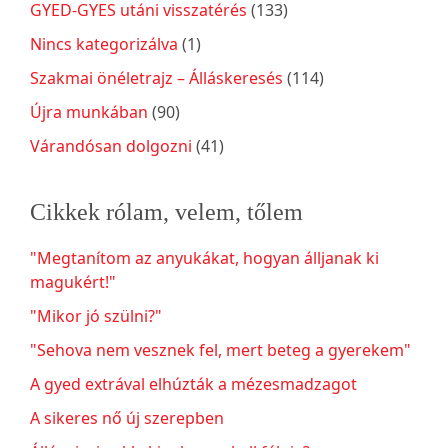
GYED-GYES utáni visszatérés
(133)
Nincs kategorizálva
(1)
Szakmai önéletrajz – Álláskeresés
(114)
Újra munkában
(90)
Várandósan dolgozni
(41)
Cikkek rólam, velem, tőlem
"Megtanítom az anyukákat, hogyan álljanak ki
magukért!"
"Mikor jó szülni?"
"Sehova nem vesznek fel, mert beteg a gyerekem"
A gyed extrával elhúzták a mézesmadzagot
A sikeres nő új szerepben