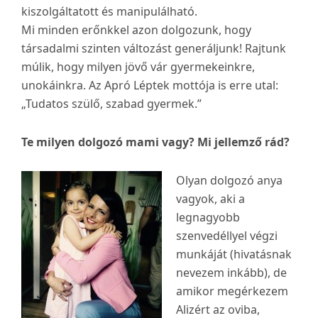
kiszolgáltatott és manipulálható.
Mi minden erőnkkel azon dolgozunk, hogy
társadalmi szinten változást generáljunk! Rajtunk
múlik, hogy milyen jövő vár gyermekeinkre,
unokáinkra. Az Apró Léptek mottója is erre utal:
„Tudatos szülő, szabad gyermek.”
Te milyen dolgozó mami vagy? Mi jellemző rád?
Olyan dolgozó anya
vagyok, aki a
legnagyobb
szenvedéllyel végzi
munkáját (hivatásnak
nevezem inkább), de
amikor megérkezem
Alizért az oviba,