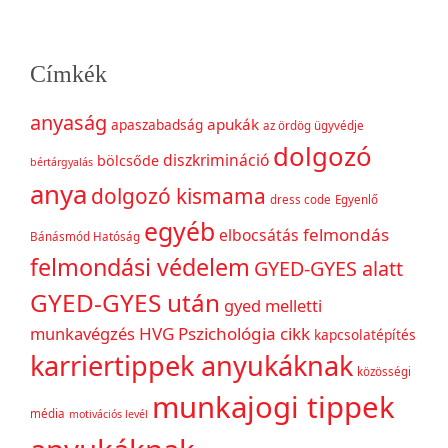
Címkék
anyaság
apukák
apaszabadság
az ördög ügyvédje
dolgozó
diszkrimináció
bölcsőde
bértárgyalás
anya
dolgozó kismama
dress code
Egyenlő
egyéb
felmondás
elbocsátás
Bánásmód Hatóság
felmondási védelem
GYED-GYES alatt
GYED-GYES után
gyed melletti
munkavégzés
HVG Pszichológia cikk
kapcsolatépítés
karriertippek anyukáknak
közösségi
munkajogi tippek
média
motivációs levél