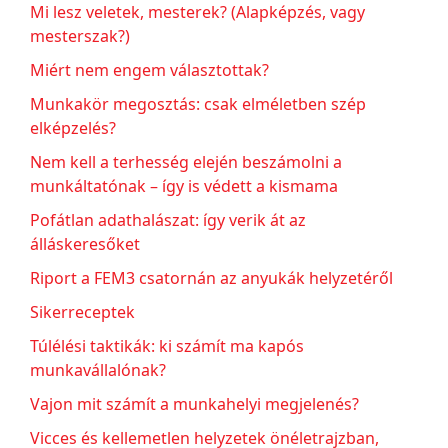
Mi lesz veletek, mesterek? (Alapképzés, vagy
mesterszak?)
Miért nem engem választottak?
Munkakör megosztás: csak elméletben szép
elképzelés?
Nem kell a terhesség elején beszámolni a
munkáltatónak – így is védett a kismama
Pofátlan adathalászat: így verik át az
álláskeresőket
Riport a FEM3 csatornán az anyukák helyzetéről
Sikerreceptek
Túlélési taktikák: ki számít ma kapós
munkavállalónak?
Vajon mit számít a munkahelyi megjelenés?
Vicces és kellemetlen helyzetek önéletrajzban,