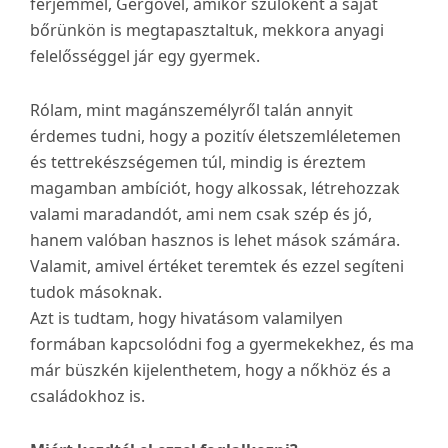
férjemmel, Gergővel, amikor szülőként a saját
bőrünkön is megtapasztaltuk, mekkora anyagi
felelősséggel jár egy gyermek.
Rólam, mint magánszemélyről talán annyit
érdemes tudni, hogy a pozitív életszemléletemen
és tettrekészségemen túl, mindig is éreztem
magamban ambíciót, hogy alkossak, létrehozzak
valami maradandót, ami nem csak szép és jó,
hanem valóban hasznos is lehet mások számára.
Valamit, amivel értéket teremtek és ezzel segíteni
tudok másoknak.
Azt is tudtam, hogy hivatásom valamilyen
formában kapcsolódni fog a gyermekekhez, és ma
már büszkén kijelenthetem, hogy a nőkhöz és a
családokhoz is.