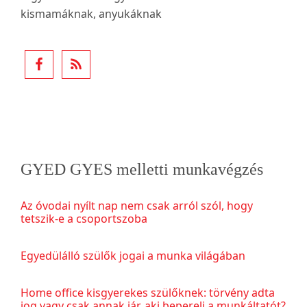
kismamáknak, anyukáknak
GYED GYES melletti munkavégzés
Az óvodai nyílt nap nem csak arról szól, hogy
tetszik-e a csoportszoba
Egyedülálló szülők jogai a munka világában
Home office kisgyerekes szülőknek: törvény adta
jog vagy csak annak jár, aki bepereli a munkáltatót?