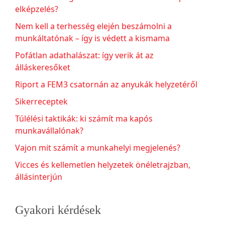
elképzelés?
Nem kell a terhesség elején beszámolni a
munkáltatónak – így is védett a kismama
Pofátlan adathalászat: így verik át az
álláskeresőket
Riport a FEM3 csatornán az anyukák helyzetéről
Sikerreceptek
Túlélési taktikák: ki számít ma kapós
munkavállalónak?
Vajon mit számít a munkahelyi megjelenés?
Vicces és kellemetlen helyzetek önéletrajzban,
állásinterjún
Gyakori kérdések