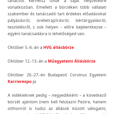
tanácsot kérhetsz tőlük a saját helyzetedre
vonatkozóan. Emellett a börzéken több vállalati
szakember és tanácsadó tart érdekes előadásokat
pályázásról, önéletrajzírásról, bértárgyalásról,
tesztelésről, s sok helyen – előre bejelentkezve –
egyéni tanácsadásra is lehetőséged van.
Október 5.-6.-án a
HVG állásbörze
Október 12.-13.-án a
Műegyetemi Állásbörze
Október 26.-27.-én Budapesti Corvinus Egyetem
Karrierexpo
-ja
A vidékieknek pedig – negyedikként – a következő
börzét ajánlom (nem kell felutazni Pestre, hanem
otthonról is tudsz az állások között válogatni,