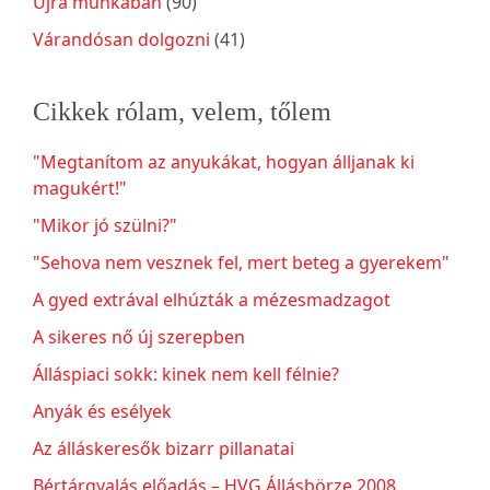
Újra munkában
(90)
Várandósan dolgozni
(41)
Cikkek rólam, velem, tőlem
"Megtanítom az anyukákat, hogyan álljanak ki
magukért!"
"Mikor jó szülni?"
"Sehova nem vesznek fel, mert beteg a gyerekem"
A gyed extrával elhúzták a mézesmadzagot
A sikeres nő új szerepben
Álláspiaci sokk: kinek nem kell félnie?
Anyák és esélyek
Az álláskeresők bizarr pillanatai
Bértárgyalás előadás – HVG Állásbörze 2008