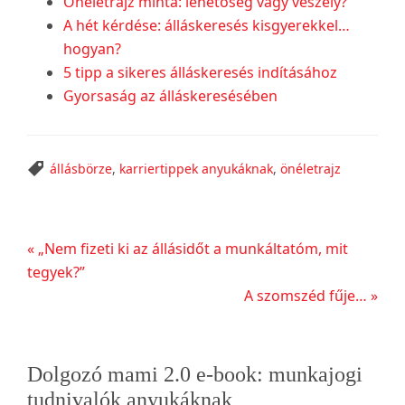
Önéletrajz minta: lehetőség vagy veszély?
A hét kérdése: álláskeresés kisgyerekkel…
hogyan?
5 tipp a sikeres álláskeresés indításához
Gyorsaság az álláskeresésében
állásbörze
,
karriertippek anyukáknak
,
önéletrajz
Előző
« „Nem fizeti ki az állásidőt a munkáltatóm, mit
bejegyzés
tegyek?”
Következő
A szomszéd fűje… »
bejegyzés
Elsődleges
Dolgozó mami 2.0 e-book: munkajogi
tudnivalók anyukáknak