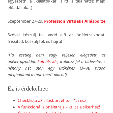
egyeztetni a „kiállítókkal”, s itt is találhatsz majd
előadásokat):
Szeptember 27-29.
Profession Virtuális Állásbörze
Szóval készülj fel, vedd elő az önéletrajzodat,
frissítsd, készülj fel, és hajrá!
(Ha esetleg nem vagy teljesen elégedett az
önéletrajzoddal,
kattints ide
, iratkozz fel a hírlevélre, s
néhány hét után egy ütőképes CV-vel tudod
meghódítani a munkaerő-piacot!)
Ez is érdekelhet:
Checklista az állásbörzéhez – 1. rész
A funkcionális önéletrajz – kulcs a sikerhez!