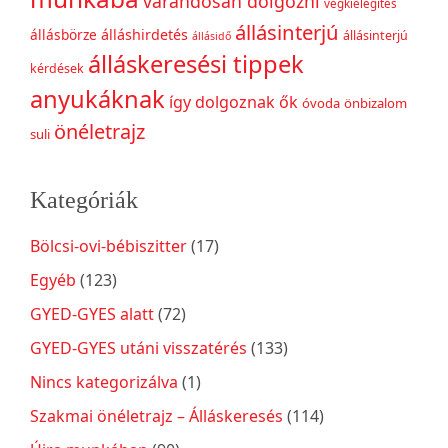
várandósan dolgozni
végkielégítés
állásinterjú
állásbörze
álláshirdetés
állásinterjú
állásidő
álláskeresési tippek
kérdések
anyukáknak
így dolgoznak ők
óvoda
önbizalom
önéletrajz
suli
Kategóriák
Bölcsi-ovi-bébiszitter
(17)
Egyéb
(123)
GYED-GYES alatt
(72)
GYED-GYES utáni visszatérés
(133)
Nincs kategorizálva
(1)
Szakmai önéletrajz – Álláskeresés
(114)