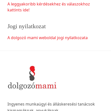
A leggyakoribb kérdésekhez és válaszokhoz
kattints ide!
Jogi nyilatkozat
A dolgozó mami weboldal jogi nyilatkozata
Footer
Ingyenes munkaügyi és álláskeresési tanácsok
kismamáknak, anyukáknak