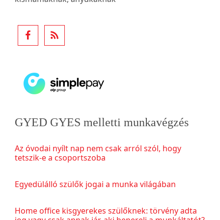
GYED GYES melletti munkavégzés
Az óvodai nyílt nap nem csak arról szól, hogy
tetszik-e a csoportszoba
Egyedülálló szülők jogai a munka világában
Home office kisgyerekes szülőknek: törvény adta
jog vagy csak annak jár, aki bepereli a munkáltatót?