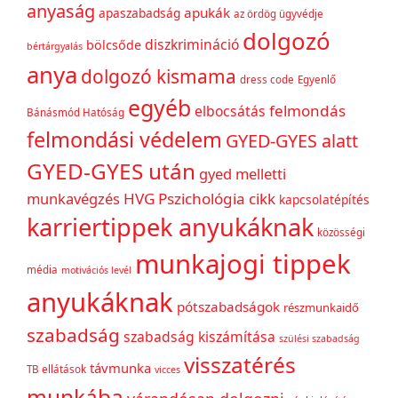
anyaság
apukák
apaszabadság
az ördög ügyvédje
dolgozó
diszkrimináció
bölcsőde
bértárgyalás
anya
dolgozó kismama
dress code
Egyenlő
egyéb
felmondás
elbocsátás
Bánásmód Hatóság
felmondási védelem
GYED-GYES alatt
GYED-GYES után
gyed melletti
munkavégzés
HVG Pszichológia cikk
kapcsolatépítés
karriertippek anyukáknak
közösségi
munkajogi tippek
média
motivációs levél
anyukáknak
pótszabadságok
részmunkaidő
szabadság
szabadság kiszámítása
szülési szabadság
visszatérés
távmunka
TB ellátások
vicces
munkába