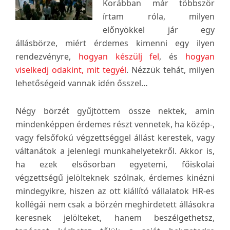
Korábban már többször
írtam róla, milyen
előnyökkel jár egy
állásbörze, miért érdemes kimenni egy ilyen
rendezvényre,
hogyan készülj fel
, és
hogyan
viselkedj odakint, mit tegyél
. Nézzük tehát, milyen
lehetőségeid vannak idén ősszel…
Négy börzét gyűjtöttem össze nektek, amin
mindenképpen érdemes részt vennetek, ha közép-,
vagy felsőfokú végzettséggel állást kerestek, vagy
váltanátok a jelenlegi munkahelyetekről. Akkor is,
ha ezek elsősorban egyetemi, főiskolai
végzettségű jelölteknek szólnak, érdemes kinézni
mindegyikre, hiszen az ott kiállító vállalatok HR-es
kollégái nem csak a börzén meghirdetett állásokra
keresnek jelölteket, hanem beszélgethetsz,