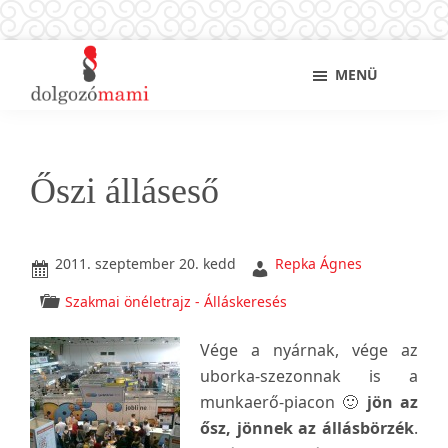
Skip
Ugrás
Ugrás
Sho
MENÜ
to
az
a
Sear
main
elsődleges
lábléchez
Dolgozó
Ingyenes
content
oldalsávhoz
mami
munkaügyi
és
Őszi álláseső
álláskeresési
tanácsok
kismamáknak,
2011. szeptember 20. kedd
Repka Ágnes
anyukáknak
Szakmai önéletrajz - Álláskeresés
Vége a nyárnak, vége az
uborka-szezonnak is a
munkaerő-piacon 🙂
jön az
ősz, jönnek az állásbörzék
.