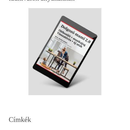
oldalsáv
Címkék