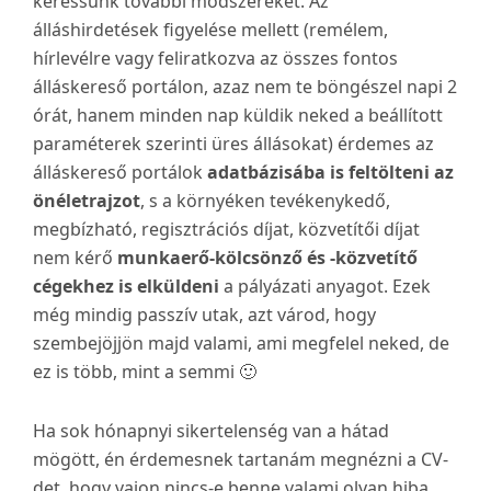
keressünk további módszereket. Az
álláshirdetések figyelése mellett (remélem,
hírlevélre vagy feliratkozva az összes fontos
álláskereső portálon, azaz nem te böngészel napi 2
órát, hanem minden nap küldik neked a beállított
paraméterek szerinti üres állásokat) érdemes az
álláskereső portálok
adatbázisába is feltölteni az
önéletrajzot
, s a környéken tevékenykedő,
megbízható, regisztrációs díjat, közvetítői díjat
nem kérő
munkaerő-kölcsönző és -közvetítő
cégekhez is elküldeni
a pályázati anyagot. Ezek
még mindig passzív utak, azt várod, hogy
szembejöjjön majd valami, ami megfelel neked, de
ez is több, mint a semmi 🙂
Ha sok hónapnyi sikertelenség van a hátad
mögött, én érdemesnek tartanám megnézni a CV-
det, hogy vajon nincs-e benne valami olyan hiba,