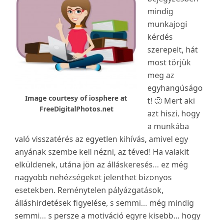
mindig
munkajogi
kérdés
szerepelt, hát
most törjük
meg az
egyhangúságo
Image courtesy of iosphere at
t! 🙂 Mert aki
FreeDigitalPhotos.net
azt hiszi, hogy
a munkába
való visszatérés az egyetlen kihívás, amivel egy
anyának szembe kell nézni, az téved! Ha valakit
elküldenek, utána jön az álláskeresés… ez még
nagyobb nehézségeket jelenthet bizonyos
esetekben. Reménytelen pályázgatások,
álláshirdetések figyelése, s semmi… még mindig
semmi… s persze a motiváció egyre kisebb… hogy