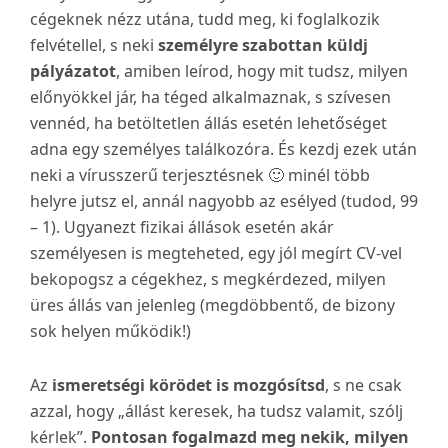
cégeknek nézz utána, tudd meg, ki foglalkozik
felvétellel, s neki
személyre szabottan küldj
pályázatot
, amiben leírod, hogy mit tudsz, milyen
előnyökkel jár, ha téged alkalmaznak, s szívesen
vennéd, ha betöltetlen állás esetén lehetőséget
adna egy személyes találkozóra. És kezdj ezek után
neki a vírusszerű terjesztésnek 🙂 minél több
helyre jutsz el, annál nagyobb az esélyed (tudod, 99
– 1). Ugyanezt fizikai állások esetén akár
személyesen is megteheted, egy jól megírt CV-vel
bekopogsz a cégekhez, s megkérdezed, milyen
üres állás van jelenleg (megdöbbentő, de bizony
sok helyen működik!)
Az
ismeretségi körödet is mozgósítsd
, s ne csak
azzal, hogy „állást keresek, ha tudsz valamit, szólj
kérlek”.
Pontosan fogalmazd meg nekik, milyen