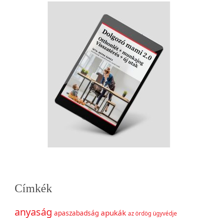
Címkék
anyaság
apukák
apaszabadság
az ördög ügyvédje