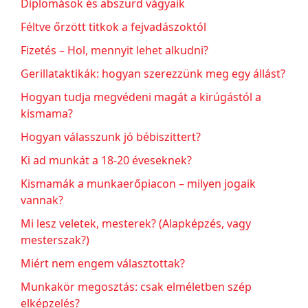
Diplomások és abszurd vágyaik
Féltve őrzött titkok a fejvadászoktól
Fizetés – Hol, mennyit lehet alkudni?
Gerillataktikák: hogyan szerezzünk meg egy állást?
Hogyan tudja megvédeni magát a kirúgástól a
kismama?
Hogyan válasszunk jó bébiszittert?
Ki ad munkát a 18-20 éveseknek?
Kismamák a munkaerőpiacon – milyen jogaik
vannak?
Mi lesz veletek, mesterek? (Alapképzés, vagy
mesterszak?)
Miért nem engem választottak?
Munkakör megosztás: csak elméletben szép
elképzelés?