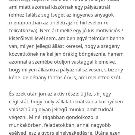
ami miatt azonnal kiszórnak egy pályázatnál
(ehhez találsz segítséget az ingyenes anyagok
menüpontban az önéletrajzíró hírlevelemre
feliratkozva). Nem árt mellé egy jó kis motivációs /
kísérőlevél levél sem, amiben egyértelműen benne
van, milyen jellegű állást keresel, hogy a szegény
közvetítőnek ne kelljen órákig böngésznie, hanem
azonnal a szemébe ötöljön vastaggal kiemelve,
hogy milyen állásokra pályáznál szívesen, s bizony
kéne ide néhány fontos érv is, ami melletted szól.
És ezek után jön az aktív része: ülj le, s írj egy
céglistát, hogy mely vállalatoknál van a környéken
valószínűleg olyan jellegű munka, amit tudnál
végezni. Minél tágabban gondolkozol a
munkakörben, feladatokban, annál nagyobb
esélyed lesz a gyors elhelyezkedésre. Utána ezen