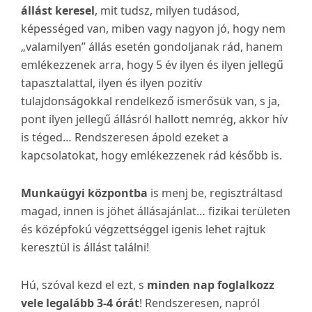
állást keresel
, mit tudsz, milyen tudásod,
képességed van, miben vagy nagyon jó, hogy nem
„valamilyen” állás esetén gondoljanak rád, hanem
emlékezzenek arra, hogy 5 év ilyen és ilyen jellegű
tapasztalattal, ilyen és ilyen pozitív
tulajdonságokkal rendelkező ismerősük van, s ja,
pont ilyen jellegű állásról hallott nemrég, akkor hív
is téged… Rendszeresen ápold ezeket a
kapcsolatokat, hogy emlékezzenek rád később is.
Munkaügyi központba
is menj be, regisztráltasd
magad, innen is jöhet állásajánlat… fizikai területen
és középfokú végzettséggel igenis lehet rajtuk
keresztül is állást találni!
Hú, szóval kezd el ezt, s
minden nap foglalkozz
vele legalább 3-4 órát
! Rendszeresen, napról