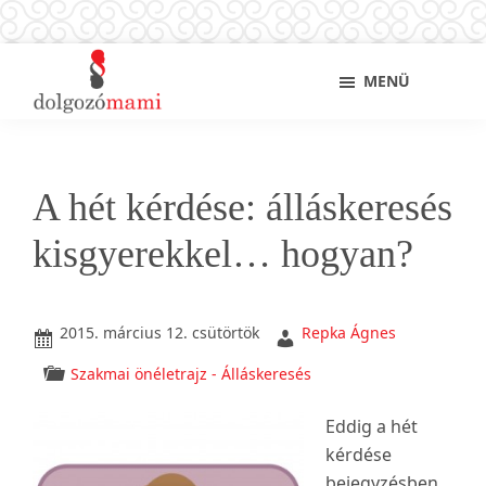
Skip
Ugrás
Ugrás
Sho
MENÜ
to
az
a
Sear
main
elsődleges
lábléchez
Dolgozó
Ingyenes
content
oldalsávhoz
mami
munkaügyi
és
A hét kérdése: álláskeresés
álláskeresési
tanácsok
kisgyerekkel… hogyan?
kismamáknak,
anyukáknak
2015. március 12. csütörtök
Repka Ágnes
Szakmai önéletrajz - Álláskeresés
Eddig a hét
kérdése
bejegyzésben