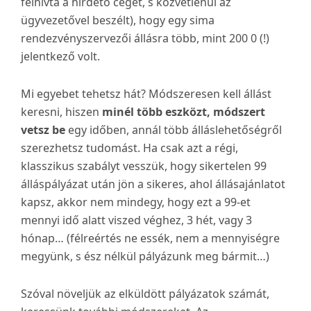
felhívta a hirdető céget, s közvetlenül az
ügyvezetővel beszélt), hogy egy sima
rendezvényszervezői állásra több, mint 200 0 (!)
jelentkező volt.
Mi egyebet tehetsz hát? Módszeresen kell állást
keresni, hiszen
minél több eszközt, módszert
vetsz be
egy időben, annál több álláslehetőségről
szerezhetsz tudomást. Ha csak azt a régi,
klasszikus szabályt vesszük, hogy sikertelen 99
álláspályázat után jön a sikeres, ahol állásajánlatot
kapsz, akkor nem mindegy, hogy ezt a 99-et
mennyi idő alatt viszed véghez, 3 hét, vagy 3
hónap… (félreértés ne essék, nem a mennyiségre
megyünk, s ész nélkül pályázunk meg bármit…)
Szóval növeljük az elküldött pályázatok számát,