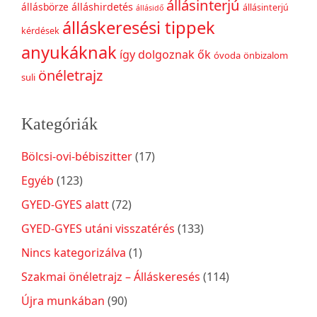
állásinterjú
állásbörze
álláshirdetés
állásinterjú
állásidő
álláskeresési tippek
kérdések
anyukáknak
így dolgoznak ők
óvoda
önbizalom
önéletrajz
suli
Kategóriák
Bölcsi-ovi-bébiszitter
(17)
Egyéb
(123)
GYED-GYES alatt
(72)
GYED-GYES utáni visszatérés
(133)
Nincs kategorizálva
(1)
Szakmai önéletrajz – Álláskeresés
(114)
Újra munkában
(90)