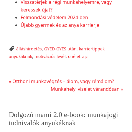
Visszatérjek a régi munkahelyemre, vagy
keressek újat?
Felmondási védelem 2024-ben
Újabb gyermek és az anya karrierje
álláshirdetés
,
GYED-GYES után
,
karriertippek
anyukáknak
,
motivációs levél
,
önéletrajz
Előző
« Otthoni munkavégzés – álom, vagy rémálom?
bejegyzés
Következő
Munkahelyi viselet várandósan »
bejegyzés
Elsődleges
Dolgozó mami 2.0 e-book: munkajogi
oldalsáv
tudnivalók anyukáknak