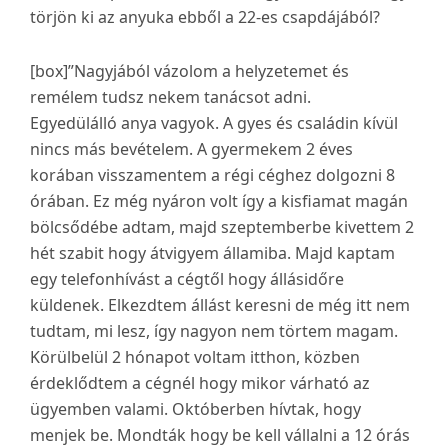
törjön ki az anyuka ebből a 22-es csapdájából?
[box]”Nagyjából vázolom a helyzetemet és
remélem tudsz nekem tanácsot adni.
Egyedülálló anya vagyok. A gyes és családin kívül
nincs más bevételem. A gyermekem 2 éves
korában visszamentem a régi céghez dolgozni 8
órában. Ez még nyáron volt így a kisfiamat magán
bölcsődébe adtam, majd szeptemberbe kivettem 2
hét szabit hogy átvigyem államiba. Majd kaptam
egy telefonhívást a cégtől hogy állásidőre
küldenek. Elkezdtem állást keresni de még itt nem
tudtam, mi lesz, így nagyon nem törtem magam.
Körülbelül 2 hónapot voltam itthon, közben
érdeklődtem a cégnél hogy mikor várható az
ügyemben valami. Októberben hívtak, hogy
menjek be. Mondták hogy be kell vállalni a 12 órás