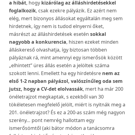
a hibát
, hogy
kizárólag az álláshirdetésekkel
foglalkozik
, csak ezekre pályázik. Ez azért nem
elég, mert bizonyos állásokat egyáltalán meg sem
hirdetnek, így nem is tudod elnyerni őket,
másrészt az álláshirdetések esetén
sokkal
nagyobb a konkurencia
, hiszen ezeket minden
álláskereső olvashatja, így biztosan többen
pályáznak rá, mint amennyi egy ismerősök között
„elhintett” üres állás esetén a jelöltek száma
szokott lenni. Emellett ha egy hirdetésre
nem az
első 1-2 napban pályázol, valószínűleg oda sem
jutsz, hogy a CV-det elolvassák
, mert ha már 200
önéletrajzot megkaptak, s ezekből van 30
tökéletesen megfelelő jelölt, miért is nyitnák meg a
201. önéletrajzot? És ez a 200-as szám még nagyon
szerény… pont nemrég hallottam egy
ismerősömtől (aki bátor módon a tanácsomra