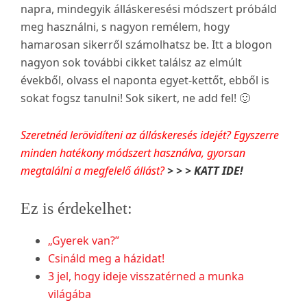
napra, mindegyik álláskeresési módszert próbáld
meg használni, s nagyon remélem, hogy
hamarosan sikerről számolhatsz be. Itt a blogon
nagyon sok további cikket találsz az elmúlt
évekből, olvass el naponta egyet-kettőt, ebből is
sokat fogsz tanulni! Sok sikert, ne add fel! 🙂
Szeretnéd lerövidíteni az álláskeresés idejét? Egyszerre
minden hatékony módszert használva, gyorsan
megtalálni a megfelelő állást?
> > > KATT IDE!
Ez is érdekelhet:
„Gyerek van?”
Csináld meg a házidat!
3 jel, hogy ideje visszatérned a munka
világába