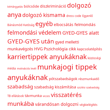
dolgozó
diszkrimináció
bölcsőde
bértárgyalás
anya
dolgozó kismama
dress code
Egyenlő
egyéb
felmondás
elbocsátás
Bánásmód Hatóság
felmondási védelem
GYED-GYES alatt
GYED-GYES után
gyed melletti
munkavégzés
HVG Pszichológia cikk
kapcsolatépítés
karriertippek anyukáknak
közösségi
munkajogi tippek
média
motivációs levél
anyukáknak
pótszabadságok
részmunkaidő
szabadság
szabadság kiszámítása
szülési szabadság
visszatérés
távmunka
TB ellátások
vicces
munkába
várandósan dolgozni
végkielégítés