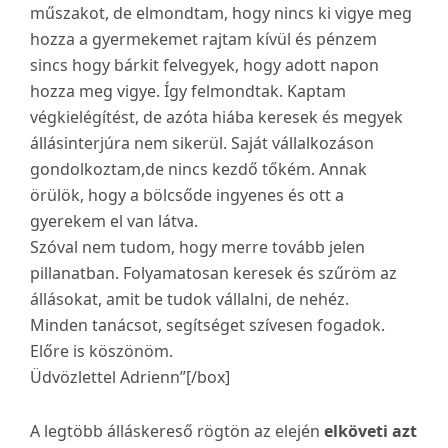
műszakot, de elmondtam, hogy nincs ki vigye meg
hozza a gyermekemet rajtam kívül és pénzem
sincs hogy bárkit felvegyek, hogy adott napon
hozza meg vigye. Így felmondtak. Kaptam
végkielégítést, de azóta hiába keresek és megyek
állásinterjúra nem sikerül. Saját vállalkozáson
gondolkoztam,de nincs kezdő tőkém. Annak
örülök, hogy a bölcsőde ingyenes és ott a
gyerekem el van látva.
Szóval nem tudom, hogy merre tovább jelen
pillanatban. Folyamatosan keresek és szűröm az
állásokat, amit be tudok vállalni, de nehéz.
Minden tanácsot, segítséget szívesen fogadok.
Előre is köszönöm.
Üdvözlettel Adrienn”[/box]
A legtöbb álláskereső rögtön az elején
elköveti azt