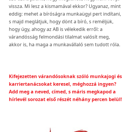
vissza. Mi lesz a kismamával ekkor? Ugyanaz, mint
eddig: mehet a bíróságra munkaügyi pert indítani,
s majd meglátjuk, hogy dönt a bíró, s reméljük,
hogy úgy, ahogy az AB is vélekedik erről: a
várandósság felmondási tilalmat valósít meg,
akkor is, ha maga a munkavállaló sem tudott róla.
Kifejezetten várandósoknak szóló munkajogi és
karriertanácsokat keresel, méghozzá ingyen?
Add meg a neved, címed, s máris megkapod a
hírlevél sorozat első részét néhány percen belül!