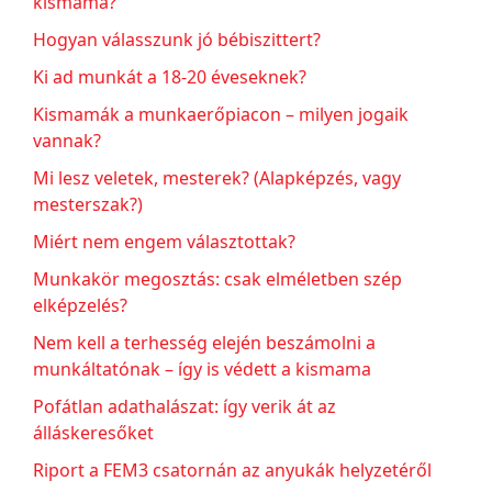
kismama?
Hogyan válasszunk jó bébiszittert?
Ki ad munkát a 18-20 éveseknek?
Kismamák a munkaerőpiacon – milyen jogaik
vannak?
Mi lesz veletek, mesterek? (Alapképzés, vagy
mesterszak?)
Miért nem engem választottak?
Munkakör megosztás: csak elméletben szép
elképzelés?
Nem kell a terhesség elején beszámolni a
munkáltatónak – így is védett a kismama
Pofátlan adathalászat: így verik át az
álláskeresőket
Riport a FEM3 csatornán az anyukák helyzetéről