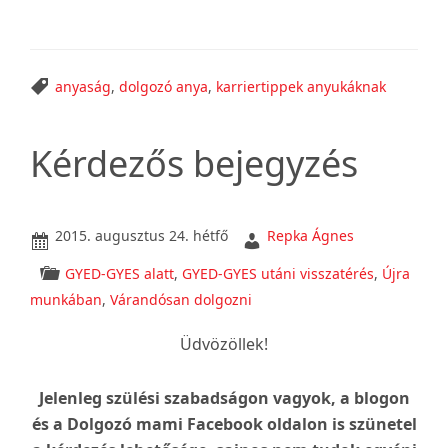
9
tipp
a
sikeres
anyaság
,
dolgozó anya
,
karriertippek anyukáknak
karrierhez
–
Kérdezős bejegyzés
anyukáknak!
2015. augusztus 24. hétfő
Repka Ágnes
GYED-GYES alatt
,
GYED-GYES utáni visszatérés
,
Újra
munkában
,
Várandósan dolgozni
Üdvözöllek!
Jelenleg szülési szabadságon vagyok, a blogon
és a Dolgozó mami Facebook oldalon is
szünetel