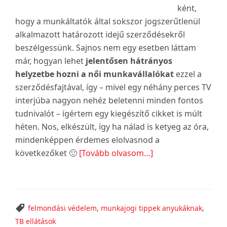
ként,
hogy a munkáltatók által sokszor jogszerűtlenül
alkalmazott határozott idejű szerződésekről
beszélgessünk. Sajnos nem egy esetben láttam
már, hogyan lehet
jelentősen hátrányos
helyzetbe hozni a női munkavállalókat
ezzel a
szerződésfajtával, így – mivel egy néhány perces TV
interjúba nagyon nehéz beletenni minden fontos
tudnivalót – ígértem egy kiegészítő cikket is múlt
héten. Nos, elkészült, így ha nálad is ketyeg az óra,
mindenképpen érdemes elolvasnod a
about
következőket 🙂
[Tovább olvasom…]
A
határozott
idejű
szerződések
felmondási védelem
,
munkajogi tippek anyukáknak
,
veszélyei
TB ellátások