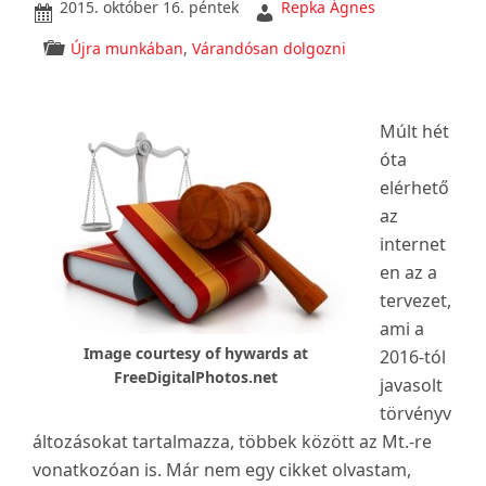
2015. október 16. péntek
Repka Ágnes
Újra munkában
,
Várandósan dolgozni
Múlt hét
óta
elérhető
az
internet
en az a
tervezet,
ami a
Image courtesy of hywards at
2016-tól
FreeDigitalPhotos.net
javasolt
törvényv
áltozásokat tartalmazza, többek között az Mt.-re
vonatkozóan is. Már nem egy cikket olvastam,