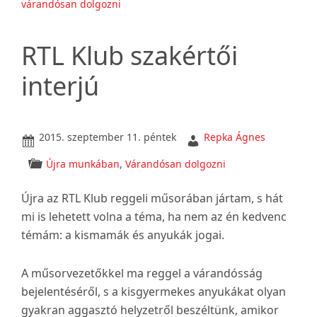
tör
várandósan dolgozni
201
ban
RTL Klub szakértői
interjú
2015. szeptember 11. péntek
Repka Ágnes
Újra munkában
,
Várandósan dolgozni
Újra az RTL Klub reggeli műsorában jártam, s hát
mi is lehetett volna a téma, ha nem az én kedvenc
témám: a kismamák és anyukák jogai.
A műsorvezetőkkel ma reggel a várandósság
bejelentéséről, s a kisgyermekes anyukákat olyan
gyakran aggasztó helyzetről beszéltünk, amikor