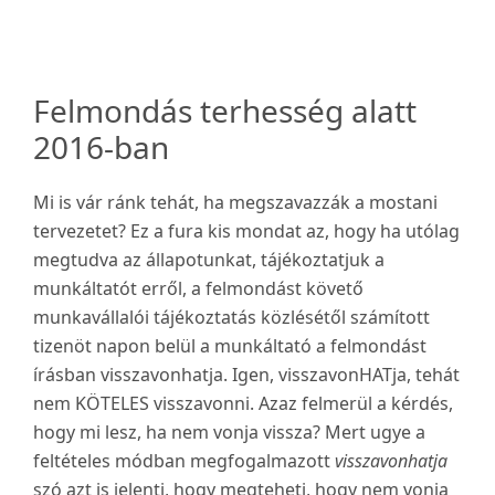
Felmondás terhesség alatt
2016-ban
Mi is vár ránk tehát, ha megszavazzák a mostani
tervezetet? Ez a fura kis mondat az, hogy ha utólag
megtudva az állapotunkat, tájékoztatjuk a
munkáltatót erről, a felmondást követő
munkavállalói tájékoztatás közlésétől számított
tizenöt napon belül a munkáltató a felmondást
írásban visszavonhatja. Igen, visszavonHATja, tehát
nem KÖTELES visszavonni. Azaz felmerül a kérdés,
hogy mi lesz, ha nem vonja vissza? Mert ugye a
feltételes módban megfogalmazott
visszavonhatja
szó azt is jelenti, hogy megteheti, hogy nem vonja