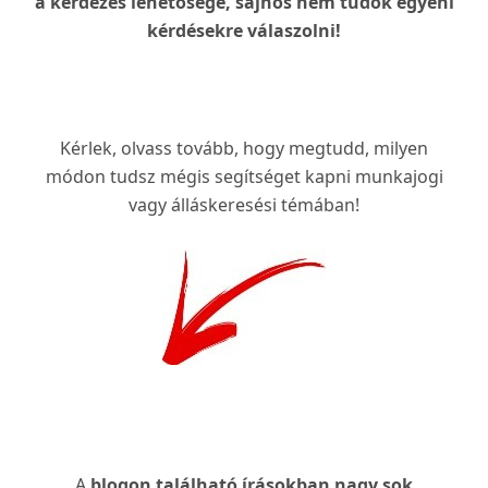
a kérdezés lehetősége, sajnos nem tudok egyéni
kérdésekre válaszolni!
Kérlek, olvass tovább, hogy megtudd, milyen
módon tudsz mégis segítséget kapni munkajogi
vagy álláskeresési témában!
A
blogon található írásokban nagy sok