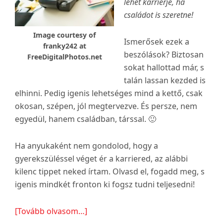
lehet karrierje, ha
családot is szeretne!
Image courtesy of
Ismerősek ezek a
franky242 at
beszólások? Biztosan
FreeDigitalPhotos.net
sokat hallottad már, s
talán lassan kezded is
elhinni. Pedig igenis lehetséges mind a kettő, csak
okosan, szépen, jól megtervezve. És persze, nem
egyedül, hanem családban, társsal. 🙂
Ha anyukaként nem gondolod, hogy a
gyerekszüléssel véget ér a karriered, az alábbi
kilenc tippet neked írtam. Olvasd el, fogadd meg, s
igenis mindkét fronton ki fogsz tudni teljesedni!
about
[Tovább olvasom…]