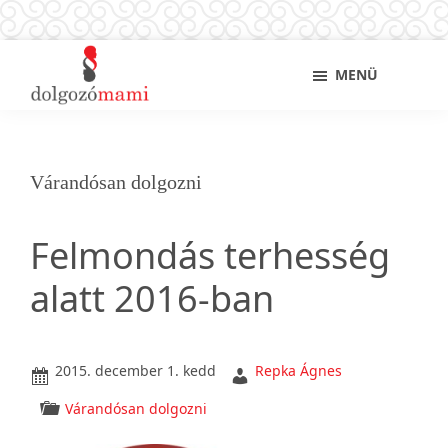
Skip
Ugrás
Ugrás
Sho
MENÜ
to
az
a
Sear
main
elsődleges
lábléchez
Dolgozó
Ingyenes
content
oldalsávhoz
mami
munkaügyi
és
Várandósan dolgozni
álláskeresési
tanácsok
Felmondás terhesség
kismamáknak,
anyukáknak
alatt 2016-ban
2015. december 1. kedd
Repka Ágnes
Várandósan dolgozni