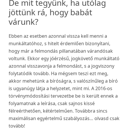
De mit tegyünk, ha utólag
jöttünk rá, hogy babát
várunk?
Ebben az esetben azonnal vissza kell menni a
munkáltatóhoz, s hitelt érdemlően bizonyítani,
hogy már a felmondás pillanatában várandósak
voltunk. Ekkor egy jóérzésű, jogkövető munkáltató
azonnal visszavonja a felmondást, s a jogviszony
folytatódik tovább. Ha mégsem teszi ezt meg,
akkor mehetünk a bíróságra, s valószínűleg a bíró
is ugyanúgy látja a helyzetet, mint mi. A 2016-os
törvénymódosítási tervezetbe be is került ennek a
folyamatnak a leírása, csak sajnos kissé
félreérthetően, kétértelműen. Továbbra sincs
maximálisan egyértelmű szabályozás… olvasd csak
tovább!