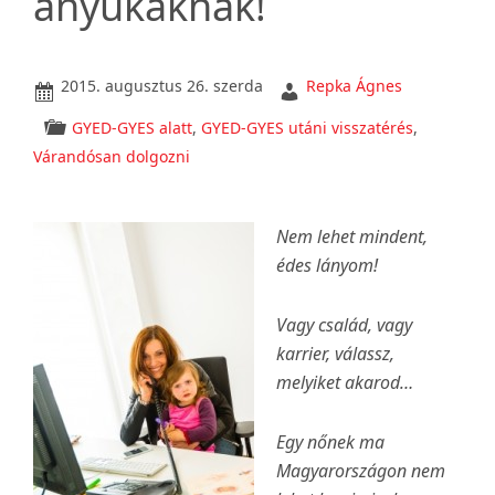
anyukáknak!
2015. augusztus 26. szerda
Repka Ágnes
GYED-GYES alatt
,
GYED-GYES utáni visszatérés
,
Várandósan dolgozni
Nem lehet mindent,
édes lányom!
Vagy család, vagy
karrier, válassz,
melyiket akarod…
Egy nőnek ma
Magyarországon nem