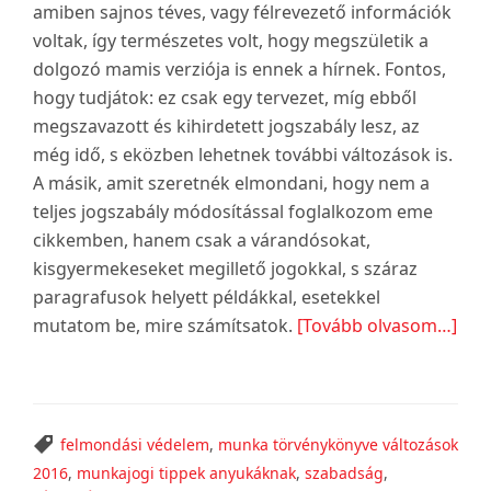
amiben sajnos téves, vagy félrevezető információk
voltak, így természetes volt, hogy megszületik a
dolgozó mamis verziója is ennek a hírnek. Fontos,
hogy tudjátok: ez csak egy tervezet, míg ebből
megszavazott és kihirdetett jogszabály lesz, az
még idő, s eközben lehetnek további változások is.
A másik, amit szeretnék elmondani, hogy nem a
teljes jogszabály módosítással foglalkozom eme
cikkemben, hanem csak a várandósokat,
kisgyermekeseket megillető jogokkal, s száraz
paragrafusok helyett példákkal, esetekkel
abo
mutatom be, mire számítsatok.
[Tovább olvasom…]
Mib
fog
vált
a
felmondási védelem
,
munka törvénykönyve változások
Mun
2016
,
munkajogi tippek anyukáknak
,
szabadság
,