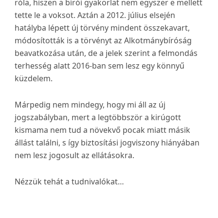
róla, hiszen a bírói gyakorlat nem egyszer e mellett
tette le a voksot. Aztán a 2012. július elsején
hatályba lépett új törvény mindent összekavart,
módosították is a törvényt az Alkotmánybíróság
beavatkozása után, de a jelek szerint a felmondás
terhesség alatt 2016-ban sem lesz egy könnyű
küzdelem.
Márpedig nem mindegy, hogy mi áll az új
jogszabályban, mert a legtöbbször a kirúgott
kismama nem tud a növekvő pocak miatt másik
állást találni, s így biztosítási jogviszony hiányában
nem lesz jogosult az ellátásokra.
Nézzük tehát a tudnivalókat…