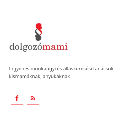
Footer
Ingyenes munkaügyi és álláskeresési tanácsok
kismamáknak, anyukáknak