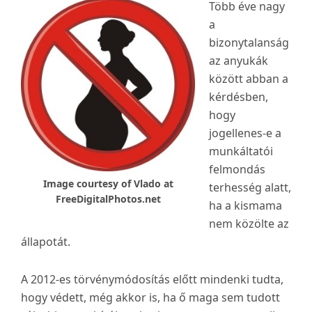
Több éve nagy
a
bizonytalanság
az anyukák
között abban a
kérdésben,
hogy
jogellenes-e a
munkáltatói
felmondás
Image courtesy of Vlado at
terhesség alatt,
FreeDigitalPhotos.net
ha a kismama
nem közölte az
állapotát.
A 2012-es törvénymódosítás előtt mindenki tudta,
hogy védett, még akkor is, ha ő maga sem tudott