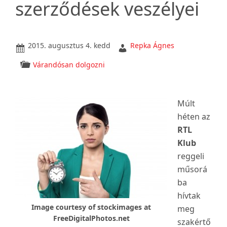
szerződések veszélyei
2015. augusztus 4. kedd
Repka Ágnes
Várandósan dolgozni
Múlt
héten az
RTL
Klub
reggeli
műsorá
ba
hívtak
Image courtesy of stockimages at
meg
FreeDigitalPhotos.net
szakértő