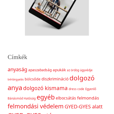
Címkék
anyaság
apukák
apaszabadság
az ördög ügyvédje
dolgozó
diszkrimináció
bölcsőde
bértárgyalás
anya
dolgozó kismama
dress code
Egyenlő
egyéb
felmondás
elbocsátás
Bánásmód Hatóság
felmondási védelem
GYED-GYES alatt