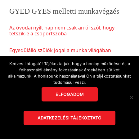
GYED GYES melletti munkavégzés
Az óvodai nyílt nap nem csak arról szól, hogy
tetszik-e a csoportszoba
Egyedülálló szülők jogai a munka világában
Kedves Látogató! Tájékoztatjuk, hogy a honlap működése és a
Home office kisgyerekes szülőknek: törvény adta
felhasználói élmény fokozásának érdekében sütiket
jog vagy csak annak jár, aki bepereli a munkáltatót?
alkalmazunk. A honlapunk használatával Ön a tájékoztatásunkat
tudomásul veszi.
GYED melletti munkavégzés 2026-ban
ELFOGADOM
Szakmai önéletrajz és álláskeresés
ADATKEZELÉSI TÁJÉKOZTATÓ
Milyen sztereotípiákkal találkoznak az anyák az
állásinterjún?