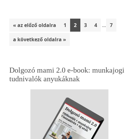
Interim
Menj
Oldal
Oldal
Oldal
Oldal
Oldal
«
az előző oldalra
1
2
3
4
…
7
pages
omitted
Menj
a következő oldalra »
Elsődleges
Dolgozó mami 2.0 e-book: munkajogi
oldalsáv
tudnivalók anyukáknak