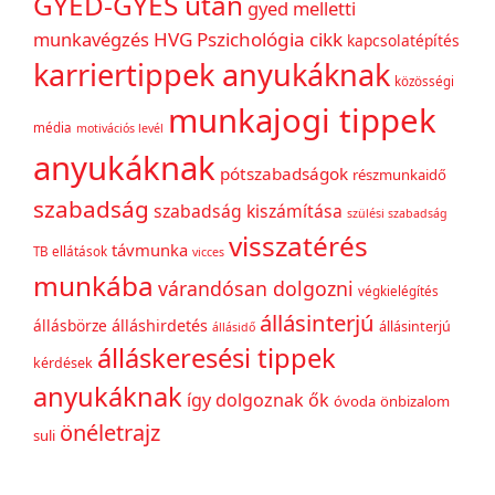
GYED-GYES után
gyed melletti
munkavégzés
HVG Pszichológia cikk
kapcsolatépítés
karriertippek anyukáknak
közösségi
munkajogi tippek
média
motivációs levél
anyukáknak
pótszabadságok
részmunkaidő
szabadság
szabadság kiszámítása
szülési szabadság
visszatérés
távmunka
TB ellátások
vicces
munkába
várandósan dolgozni
végkielégítés
állásinterjú
állásbörze
álláshirdetés
állásinterjú
állásidő
álláskeresési tippek
kérdések
anyukáknak
így dolgoznak ők
óvoda
önbizalom
önéletrajz
suli