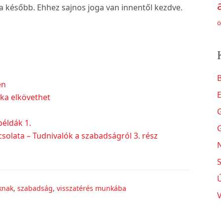
dja később. Ehhez sajnos joga van innentől kezdve.
ö
B
en
ka elkövethet
példák 1.
solata – Tudnivalók a szabadságról 3. rész
N
S
knak
,
szabadság
,
visszatérés munkába