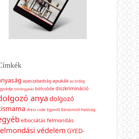
Címkék
anyaság
apukák
apaszabadság
az ördög
diszkrimináció
bölcsőde
gyvédje
bértárgyalás
dolgozó anya
dolgozó
kismama
dress code
Egyenlő Bánásmód Hatóság
egyéb
felmondás
elbocsátás
felmondási védelem
GYED-