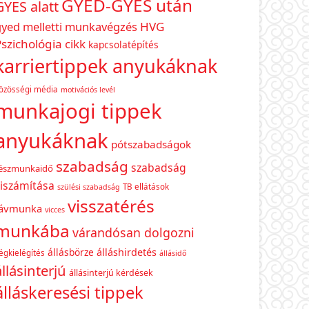
GYED-GYES után
GYES alatt
gyed melletti munkavégzés
HVG
szichológia cikk
kapcsolatépítés
karriertippek anyukáknak
özösségi média
motivációs levél
munkajogi tippek
anyukáknak
pótszabadságok
szabadság
szabadság
észmunkaidő
iszámítása
TB ellátások
szülési szabadság
visszatérés
távmunka
vicces
munkába
várandósan dolgozni
állásbörze
álláshirdetés
égkielégítés
állásidő
állásinterjú
állásinterjú kérdések
álláskeresési tippek