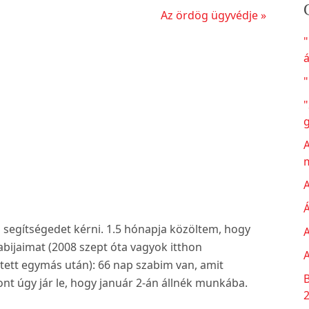
Következő
s
Az ördög ügyvédje »
bejegyzés
á
"
"
A
A
Á
segítségedet kérni. 1.5 hónapja közöltem, hogy
A
bijaimat (2008 szept óta vagyok itthon
A
etett egymás után): 66 nap szabim van, amit
B
ont úgy jár le, hogy január 2-án állnék munkába.