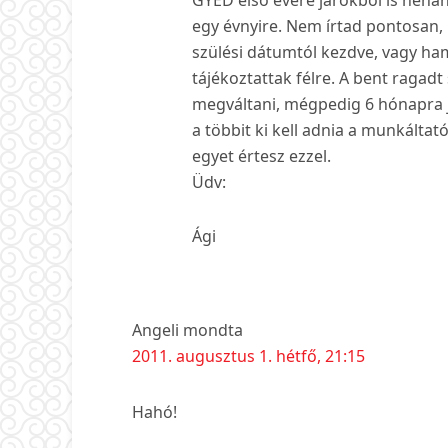
egy évnyire. Nem írtad pontosan, 
szülési dátumtól kezdve, vagy ha
tájékoztattak félre. A bent raga
megváltani, mégpedig 6 hónapra j
a többit ki kell adnia a munkáltat
egyet értesz ezzel.
Üdv:
Ági
Angeli
mondta
2011. augusztus 1. hétfő, 21:15
Hahó!