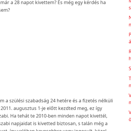
 már a 28 napot kivettem? És még egy kérdés ha
s
 sem?
N
m
P
á
h
T
V
 a szülési szabadság 24 hetére és a fizetés nélküli
2011. augusztus 1-je előtt kezdted meg, ez így
V
zabi. Ha tehát te 2010-ben minden napot kivettél,
ö
zabi napjaidat is kivetted biztosan, s talán még a
yat, így valóban kevesebbre vagy jogosult, közel