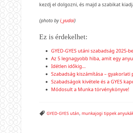
kezdj el dolgozni, és majd a szabikat kia
(photo by
i_yudai
)
Ez is érdekelhet:
GYED-GYES utáni szabadság 2025-b
Az 5 legnagyobb hiba, amit egy anyu
Idétlen időkig…
Szabadság kiszámítása – gyakorlati 
Szabadságok kivétele és a GYES kapc
Módosult a Munka törvénykönyve!
GYED-GYES után
,
munkajogi tippek anyuká