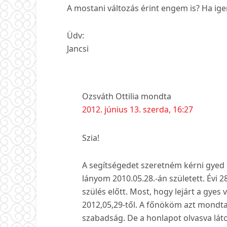
A mostani változás érint engem is? Ha ig
Üdv:
Jancsi
Ozsváth Ottilia
mondta
2012. június 13. szerda, 16:27
Szia!
A segítségedet szeretném kérni gyed
lányom 2010.05.28.-án született. Évi 
szülés előtt. Most, hogy lejárt a gye
2012,05,29-től. A főnököm azt mondta
szabadság. De a honlapot olvasva lá