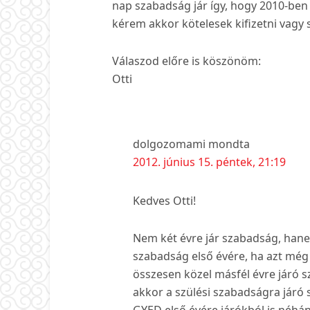
nap szabadság jár így, hogy 2010-ben
kérem akkor kötelesek kifizetni vagy
Válaszod előre is köszönöm:
Otti
dolgozomami
mondta
2012. június 15. péntek, 21:19
Kedves Otti!
Nem két évre jár szabadság, hanem
szabadság első évére, ha azt még 
összesen közel másfél évre járó s
akkor a szülési szabadságra járó s
GYED első évére járókból is néhán