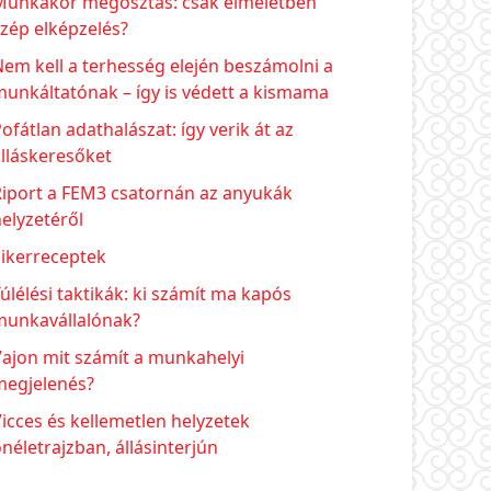
Munkakör megosztás: csak elméletben
zép elképzelés?
em kell a terhesség elején beszámolni a
unkáltatónak – így is védett a kismama
ofátlan adathalászat: így verik át az
lláskeresőket
Riport a FEM3 csatornán az anyukák
elyzetéről
Sikerreceptek
úlélési taktikák: ki számít ma kapós
munkavállalónak?
ajon mit számít a munkahelyi
megjelenés?
icces és kellemetlen helyzetek
néletrajzban, állásinterjún