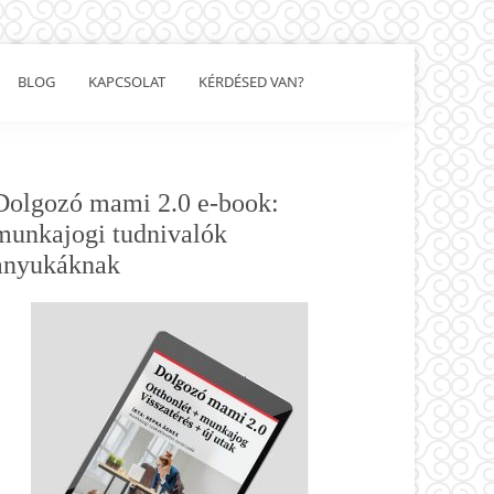
BLOG
KAPCSOLAT
KÉRDÉSED VAN?
Show
Search
Elsődleges
Dolgozó mami 2.0 e-book:
oldalsáv
munkajogi tudnivalók
anyukáknak