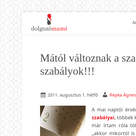
Ugrás
Skip
Ugrás
Ugrás
Á
az
to
az
a
elsődleges
main
elsődleges
lábléchez
Dolgozó
Ingyenes
navigációhoz
content
oldalsávhoz
mami
munkaügyi
és
Mától változnak a sz
álláskeresési
tanácsok
szabályok!!!
kismamáknak,
anyukáknak
2011. augusztus 1. hétfő
Repka Ágnes
A mai naptól érv
szabályai
, többek 
már írtam róla tö
„akkor mikortól is