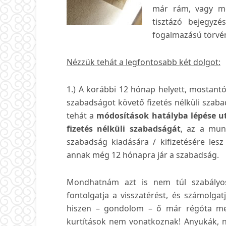
már rám, vagy mé
tisztázó bejegyz
fogalmazású törvén
Nézzük tehát a legfontosabb két dolgot:
1.) A korábbi 12 hónap helyett, mostant
szabadságot követő fizetés nélküli szabad
tehát a
módosítások hatályba lépése ut
fizetés nélküli szabadságát
, az a mun
szabadság kiadására / kifizetésére les
annak még 12 hónapra jár a szabadság.
Mondhatnám azt is nem túl szabályos
fontolgatja a visszatérést, és számolgat
hiszen – gondolom – ő már régóta megk
kurtítások nem vonatkoznak! Anyukák, n