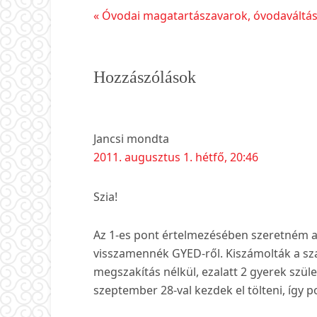
Előző
« Óvodai magatartászavarok, óvodaváltá
bejegyzés
Reader
Hozzászólások
Interactions
Jancsi
mondta
2011. augusztus 1. hétfő, 20:46
Szia!
Az 1-es pont értelmezésében szeretném a 
visszamennék GYED-ről. Kiszámolták a sza
megszakítás nélkül, ezalatt 2 gyerek szül
szeptember 28-val kezdek el tölteni, így p