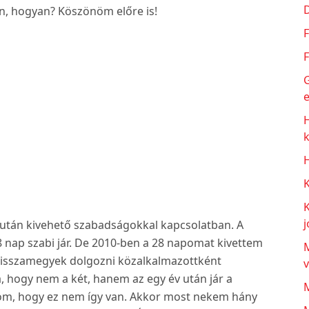
en, hogyan? Köszönöm előre is!
F
F
G
e
H
j
 után kivehető szabadságokkal kapcsolatban. A
28 nap szabi jár. De 2010-ben a 28 napomat kivettem
M
s visszamegyek dolgozni közalkalmazottként
, hogy nem a két, hanem az egy év után jár a
tom, hogy ez nem így van. Akkor most nekem hány