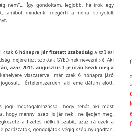
g nem”… Így gondoltam, legjobb, ha írok egy
ést, amiből mindenki megérti a néha bonyolult
yt.
ól csak
6 hónapra jár fizetett szabadság
a szülési
ság idejére (ezt szokták GYED-nek nevezni :-)). Aki
án, azaz 2011. augusztus 1-je után kezdi meg a
kahelyére visszatérve már csak 6 hónapra járó
z jogosult. Értelemszerűen, aki eme dátum előtt,
ü
 jogi megfogalmazással, hogy tehát aki most
ja, hogy mennyi szabi is jár neki, ne ijedjen meg,
ezdte a fizetés nélküli szabit, azaz rá ezek a
e parázzatok, gondoljátok végig szép nyugodtan,