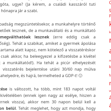
óta, ugye? (Ja kérem, a családi kasszáról tuti
hónapra jár a szabi.
P
szabadság megszüntetésekor, a munkahelyre történő
hetőek lesznek, de a munkavállaló és a munkáltató
k
megválthatóak lesznek
(erre eddig csak a
ség). Tehát a szabikat, amiket a gyermek ápolása
őtartama alatt kapsz, nem kötelező a visszatéréskor
 csak akkor, ha beleegyezel a kifizetésbe a kivétel
r
 a munkáltatód!). Ha tehát a picúr elhelyezését
k
 visszatérés bejelentése utáni 30/60 nap múlva
ahelyedre, és hajrá, termelheted a GDP-t! 🙂
zése
is változott, ha több, mint 183 napot voltál
v
kivételében (ennek igen nagy az esélye, hiszen a
érnek vissza), akkor nem 30 napon belül kell a
on belül
. Tehát meglehet, hogy azt mondja, hogy