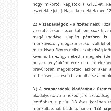
hogy mikortól kapjátok a GYED-et. Rég
eszetekbe jut…). Na, akkor nektek még 12 
2.) A
szabadságok
– a fizetés nélküli 
visszatéréskor – ezen túl nem csak kive
megállapodása alapján
pénzben is 
munkaviszony megszűnésekor volt lehető
miatt kivett fizetés nélküli szabadság id
kivenni, ha ez így neked is megfelel (de
helyett, egyébként erre nem kötelezhet
bravúrosan megoldottad, akkor akár a
tetterősen, lelkesen bevonulhatsz a munk
3.) A
szabadságok kiadásának üteme
akadályoztatva a neked járó szabadság 
legtöbben a picúr 2-3 éves korában t
munkáltatónak kiadnia, hanem
183 nap