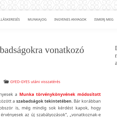
LLÁSKERESÉS
MUNKAJOG
INGYENES ANYAGOK
ISMERJ MEG
abadságokra vonatkozó
GYED-GYES utáni visszatérés
ényesek a
Munka törvénykönyvének módosított
között a
szabadságok tekintetében
. Bár korábban
bbször is, még mindig sok kérdést kapok, hogy
 érvényesek az új szabályozások”, „vonatkoznak-e