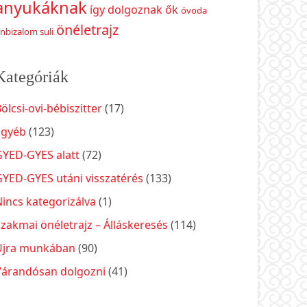
anyukáknak
így dolgoznak ők
óvoda
önéletrajz
nbizalom suli
Kategóriák
ölcsi-ovi-bébiszitter
(17)
Egyéb
(123)
GYED-GYES alatt
(72)
GYED-GYES utáni visszatérés
(133)
incs kategorizálva
(1)
zakmai önéletrajz – Álláskeresés
(114)
Újra munkában
(90)
Várandósan dolgozni
(41)