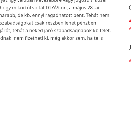
hogy mikortól voltál TGYÁS-on, a május 28.-ai
marabb, de kb. ennyi ragadhatott bent. Tehát nem
dt szabadságokat csak részben lehet pénzben
v
árót, tehát a neked járó szabadságnapok kb felét,
ódnak, nem fizetheti ki, még akkor sem, ha te is
A