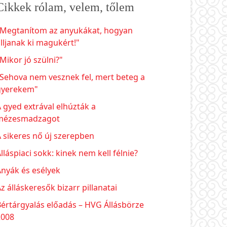
Cikkek rólam, velem, tőlem
"Megtanítom az anyukákat, hogyan
lljanak ki magukért!"
Mikor jó szülni?"
Sehova nem vesznek fel, mert beteg a
gyerekem"
 gyed extrával elhúzták a
mézesmadzagot
 sikeres nő új szerepben
lláspiaci sokk: kinek nem kell félnie?
nyák és esélyek
z álláskeresők bizarr pillanatai
értárgyalás előadás – HVG Állásbörze
2008