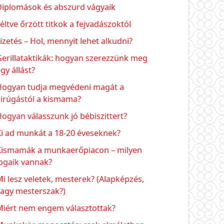
Diplomások és abszurd vágyaik
éltve őrzött titkok a fejvadászoktól
izetés – Hol, mennyit lehet alkudni?
erillataktikák: hogyan szerezzünk meg
gy állást?
Hogyan tudja megvédeni magát a
kirúgástól a kismama?
ogyan válasszunk jó bébiszittert?
Ki ad munkát a 18-20 éveseknek?
Kismamák a munkaerőpiacon – milyen
ogaik vannak?
i lesz veletek, mesterek? (Alapképzés,
vagy mesterszak?)
Miért nem engem választottak?